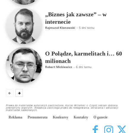
„Biznes jak zawsze” – w
internecie
Rajmund Klonowski
-
5 dni temu
O Połądze, karmelitach i… 60
milionach
Robert Mickiewicz
-
6 dni temu
Prawa do materiałów autorskich zastrzeżone. Kurier Wileński © Część reklam dobiera
zewnętrzny algorytm. Redakcja zastrzega prawo do redagowania, skracania i adiustacji
materiałów nadesłanych.
Reklama
Prenumerata
Konkursy
Kontakty
O gazecie