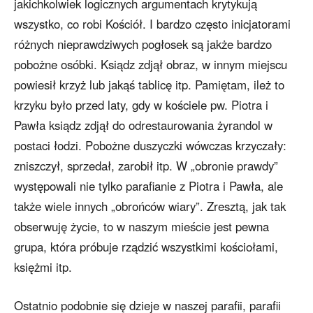
jakichkolwiek logicznych argumentach krytykują
wszystko, co robi Kościół. I bardzo często inicjatorami
różnych nieprawdziwych pogłosek są jakże bardzo
pobożne osóbki. Ksiądz zdjął obraz, w innym miejscu
powiesił krzyż lub jakąś tablicę itp. Pamiętam, ileż to
krzyku było przed laty, gdy w kościele pw. Piotra i
Pawła ksiądz zdjął do odrestaurowania żyrandol w
postaci łodzi. Pobożne duszyczki wówczas krzyczały:
zniszczył, sprzedał, zarobił itp. W „obronie prawdy”
występowali nie tylko parafianie z Piotra i Pawła, ale
także wiele innych „obrońców wiary”. Zresztą, jak tak
obserwuję życie, to w naszym mieście jest pewna
grupa, która próbuje rządzić wszystkimi kościołami,
księżmi itp.
Ostatnio podobnie się dzieje w naszej parafii, parafii