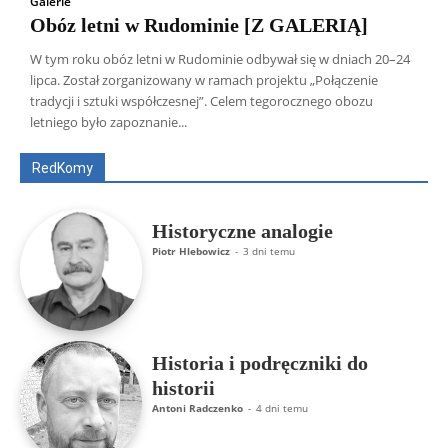
Galerie
Obóz letni w Rudominie [Z GALERIĄ]
W tym roku obóz letni w Rudominie odbywał się w dniach 20–24
lipca. Został zorganizowany w ramach projektu „Połączenie
Wszyscy
Aleksander Borowik
Antoni Radczenko
tradycji i sztuki współczesnej”. Celem tegorocznego obozu
Artur Płokszto
Grzegorz Górny
letniego było zapoznanie...
ks. Jarosław Wąsowicz SDB
Piotr Hlebowicz
Rajmund Klonowski
Robert Mickiewicz
Tomasz Snarski
RedKomy
Więcej
Historyczne analogie
Piotr Hlebowicz
-
3 dni temu
Historia i podręczniki do
historii
Antoni Radczenko
-
4 dni temu