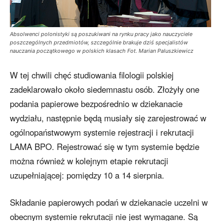
Absolwenci polonistyki są poszukiwani na rynku pracy jako nauczyciele
poszczególnych przedmiotów, szczególnie brakuje dziś specjalistów
nauczania początkowego w polskich klasach Fot. Marian Paluszkiewicz
W tej chwili chęć studiowania filologii polskiej
zadeklarowało około siedemnastu osób. Złożyły one
podania papierowe bezpośrednio w dziekanacie
wydziału, następnie będą musiały się zarejestrować w
ogólnopaństwowym systemie rejestracji i rekrutacji
LAMA BPO. Rejestrować się w tym systemie będzie
można również w kolejnym etapie rekrutacji
uzupełniającej: pomiędzy 10 a 14 sierpnia.
Składanie papierowych podań w dziekanacie uczelni w
obecnym systemie rekrutacji nie jest wymagane. Są