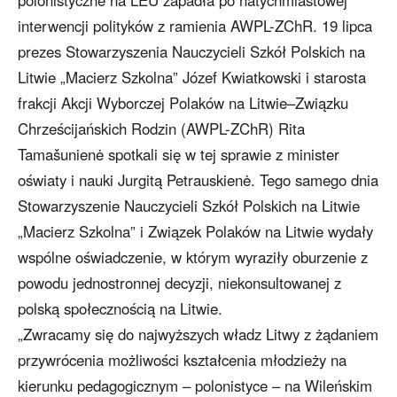
polonistyczne na LEU zapadła po natychmiastowej
interwencji polityków z ramienia AWPL-ZChR. 19 lipca
prezes Stowarzyszenia Nauczycieli Szkół Polskich na
Litwie „Macierz Szkolna” Józef Kwiatkowski i starosta
frakcji Akcji Wyborczej Polaków na Litwie–Związku
Chrześcijańskich Rodzin (AWPL-ZChR) Rita
Tamašunienė spotkali się w tej sprawie z minister
oświaty i nauki Jurgitą Petrauskienė. Tego samego dnia
Stowarzyszenie Nauczycieli Szkół Polskich na Litwie
„Macierz Szkolna” i Związek Polaków na Litwie wydały
wspólne oświadczenie, w którym wyraziły oburzenie z
powodu jednostronnej decyzji, niekonsultowanej z
polską społecznością na Litwie.
„Zwracamy się do najwyższych władz Litwy z żądaniem
przywrócenia możliwości kształcenia młodzieży na
kierunku pedagogicznym – polonistyce – na Wileńskim