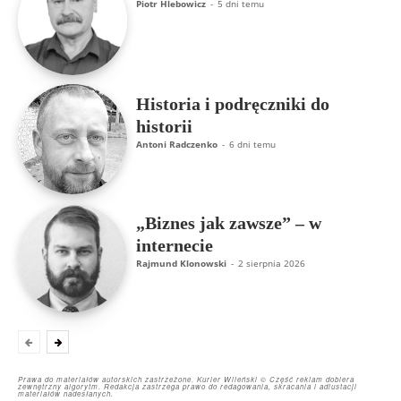
Piotr Hlebowicz
-
5 dni temu
Historia i podręczniki do
historii
Antoni Radczenko
-
6 dni temu
„Biznes jak zawsze” – w
internecie
Rajmund Klonowski
-
2 sierpnia 2026
Prawa do materiałów autorskich zastrzeżone. Kurier Wileński © Część reklam dobiera
zewnętrzny algorytm. Redakcja zastrzega prawo do redagowania, skracania i adiustacji
materiałów nadesłanych.