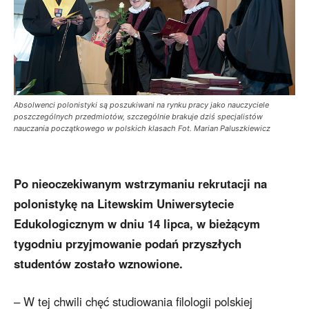
Absolwenci polonistyki są poszukiwani na rynku pracy jako nauczyciele
poszczególnych przedmiotów, szczególnie brakuje dziś specjalistów
nauczania początkowego w polskich klasach Fot. Marian Paluszkiewicz
Po nieoczekiwanym wstrzymaniu rekrutacji na
polonistykę na Litewskim Uniwersytecie
Edukologicznym w dniu 14 lipca, w bieżącym
tygodniu przyjmowanie podań przyszłych
studentów zostało wznowione.
– W tej chwili chęć studiowania filologii polskiej