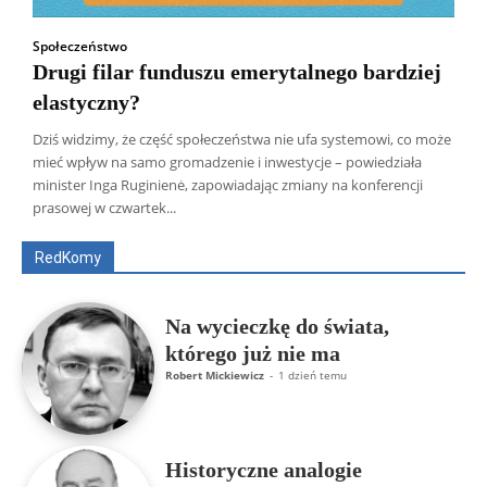
Społeczeństwo
Drugi filar funduszu emerytalnego bardziej
elastyczny?
Dziś widzimy, że część społeczeństwa nie ufa systemowi, co może
mieć wpływ na samo gromadzenie i inwestycje – powiedziała
Wszyscy
Aleksander Borowik
Antoni Radczenko
minister Inga Ruginienė, zapowiadając zmiany na konferencji
Artur Płokszto
Grzegorz Górny
prasowej w czwartek...
ks. Jarosław Wąsowicz SDB
Piotr Hlebowicz
Rajmund Klonowski
Robert Mickiewicz
Tomasz Snarski
RedKomy
Więcej
Na wycieczkę do świata,
którego już nie ma
Robert Mickiewicz
-
1 dzień temu
Historyczne analogie