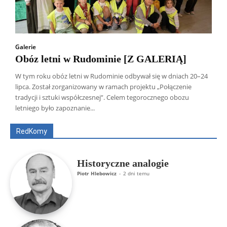
Galerie
Obóz letni w Rudominie [Z GALERIĄ]
W tym roku obóz letni w Rudominie odbywał się w dniach 20–24
lipca. Został zorganizowany w ramach projektu „Połączenie
Wszyscy
Aleksander Borowik
Antoni Radczenko
tradycji i sztuki współczesnej”. Celem tegorocznego obozu
Artur Płokszto
Grzegorz Górny
letniego było zapoznanie...
ks. Jarosław Wąsowicz SDB
Piotr Hlebowicz
Rajmund Klonowski
Robert Mickiewicz
Tomasz Snarski
RedKomy
Więcej
Historyczne analogie
Piotr Hlebowicz
-
2 dni temu