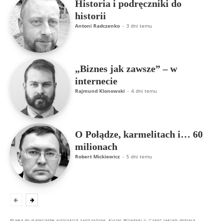
Historia i podręczniki do
historii
Antoni Radczenko
-
3 dni temu
„Biznes jak zawsze” – w
internecie
Rajmund Klonowski
-
4 dni temu
O Połądze, karmelitach i… 60
milionach
Robert Mickiewicz
-
5 dni temu
Prawa do materiałów autorskich zastrzeżone. Kurier Wileński © Część reklam dobiera