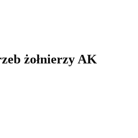
kolnictwo
Samorządy
Kultura
Historia
Komentarze
rzeb żołnierzy AK