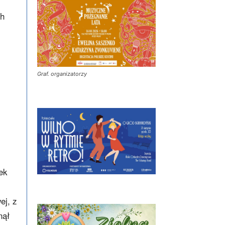
ch
Graf. organizatorzy
ek
ej, z
nął