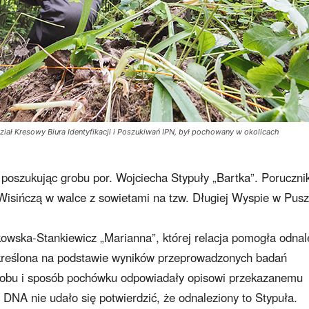
ał Kresowy Biura Identyfikacji i Poszukiwań IPN, był pochowany w okolicach
 poszukując grobu por. Wojciecha Stypuły „Bartka”. Poruczni
ą Wisińczą w walce z sowietami na tzw. Długiej Wyspie w Pus
kowska-Stankiewicz „Marianna”, której relacja pomogła odnal
 określona na podstawie wyników przeprowadzonych badań
grobu i sposób pochówku odpowiadały opisowi przekazanemu
 DNA nie udało się potwierdzić, że odnaleziony to Stypuła.