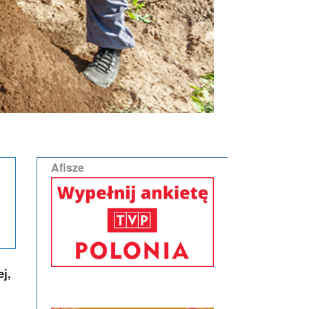
Afisze
j,