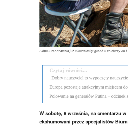
Ekipa IPN odnalazła już kilkadziesiąt grobów żołnierzy AK
Czytaj również...
„Dobry nauczyciel to wypoczęty nauczyciel”
Europa pozostaje atrakcyjnym miejscem d
Polowanie na generałów Putina – odcinek 
W sobotę, 8 września, na cmentarzu w 
ekshumowani przez specjalistów Biura 