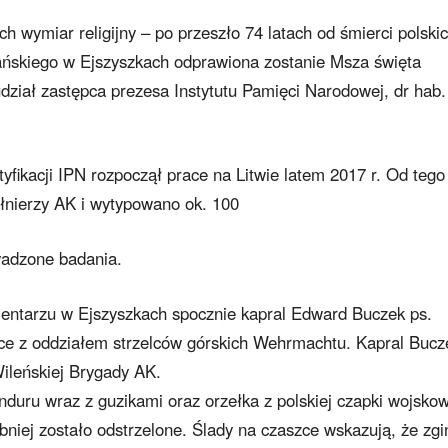
h wymiar religijny – po przeszło 74 latach od śmierci polski
ańskiego w Ejszyszkach odprawiona zostanie Msza święta
ział zastępca prezesa Instytutu Pamięci Narodowej, dr hab.
fikacji IPN rozpoczął prace na Litwie latem 2017 r. Od tego
ołnierzy AK i wytypowano ok. 100
wadzone badania.
entarzu w Ejszyszkach spocznie kapral Edward Buczek ps.
alce z oddziałem strzelców górskich Wehrmachtu. Kapral Bucz
ileńskiej Brygady AK.
duru wraz z guzikami oraz orzełka z polskiej czapki wojskow
iej zostało odstrzelone. Ślady na czaszce wskazują, że zgi