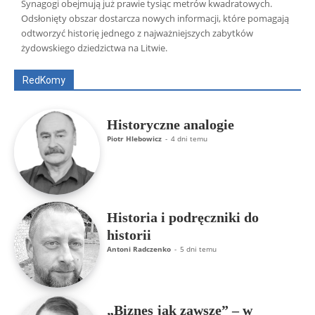
Synagogi obejmują już prawie tysiąc metrów kwadratowych.
Odsłonięty obszar dostarcza nowych informacji, które pomagają
Wszyscy
Aleksander Borowik
Antoni Radczenko
odtworzyć historię jednego z najważniejszych zabytków
Artur Płokszto
Grzegorz Górny
żydowskiego dziedzictwa na Litwie.
ks. Jarosław Wąsowicz SDB
Piotr Hlebowicz
Rajmund Klonowski
Robert Mickiewicz
Tomasz Snarski
RedKomy
Więcej
Historyczne analogie
Piotr Hlebowicz
-
4 dni temu
Historia i podręczniki do
historii
Antoni Radczenko
-
5 dni temu
„Biznes jak zawsze” – w