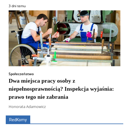
3 dni temu
Społeczeństwo
Dwa miejsca pracy osoby z
niepełnosprawnością? Inspekcja wyjaśnia:
prawo tego nie zabrania
Wszyscy
Aleksander Borowik
Antoni Radczenko
Artur Płokszto
Grzegorz Górny
Honorata Adamowicz
ks. Jarosław Wąsowicz SDB
Piotr Hlebowicz
Rajmund Klonowski
Robert Mickiewicz
Tomasz Snarski
RedKomy
Więcej