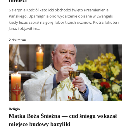
6 sierpnia Kościół katolicki obchodzi święto Przemienienia
Pańskiego. Upamiętnia ono wydarzenie opisane w Ewangelii,
kiedy Jezus zabrał na górę Tabor trzech uczniów, Piotra, Jakuba i
Jana, i objawił im...
2 dni temu
Religia
Matka Boża Śnieżna — cud śniegu wskazał
miejsce budowy bazyliki
Wszyscy
Aleksander Borowik
Antoni Radczenko
Artur Płokszto
Grzegorz Górny