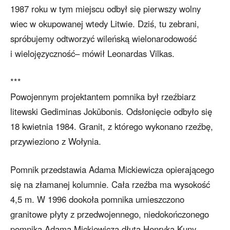
1987 roku w tym miejscu odbył się pierwszy wolny
wiec w okupowanej wtedy Litwie. Dziś, tu zebrani,
spróbujemy odtworzyć wileńską wielonarodowość
i wielojęzyczność– mówił Leonardas Vilkas.
***
Powojennym projektantem pomnika był rzeźbiarz
litewski Gediminas Jokūbonis. Odsłonięcie odbyło się
18 kwietnia 1984. Granit, z którego wykonano rzeźbę,
przywieziono z Wołynia.
Pomnik przedstawia Adama Mickiewicza opierającego
się na złamanej kolumnie. Cała rzeźba ma wysokość
4,5 m. W 1996 dookoła pomnika umieszczono
granitowe płyty z przedwojennego, niedokończonego
pomnika Adama Mickiewicza dłuta Henryka Kuny.