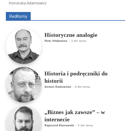
Honorata Adamowicz
ks. Jarosław Wąsowicz SDB
Piotr Hlebowicz
Rajmund Klonowski
Robert Mickiewicz
Tomasz Snarski
RedKomy
Więcej
Historyczne analogie
Piotr Hlebowicz
-
3 dni temu
Historia i podręczniki do
historii
Antoni Radczenko
-
4 dni temu
„Biznes jak zawsze” – w
internecie
Rajmund Klonowski
-
5 dni temu