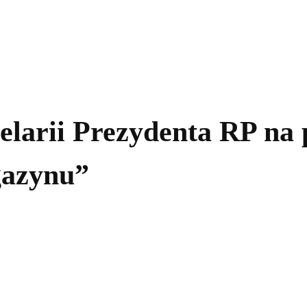
kolnictwo
Samorządy
Kultura
Historia
Komentarze
larii Prezydenta RP na 
gazynu”