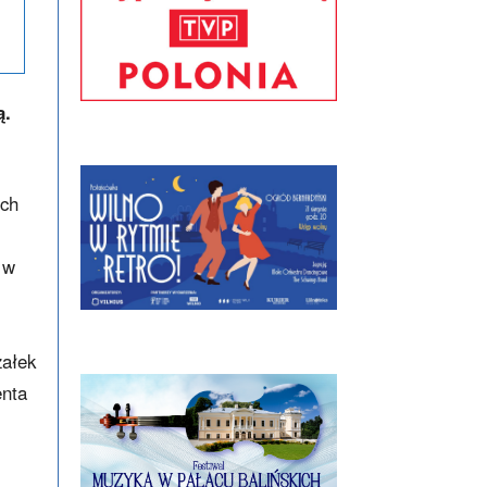
ą.
ych
 w
załek
enta