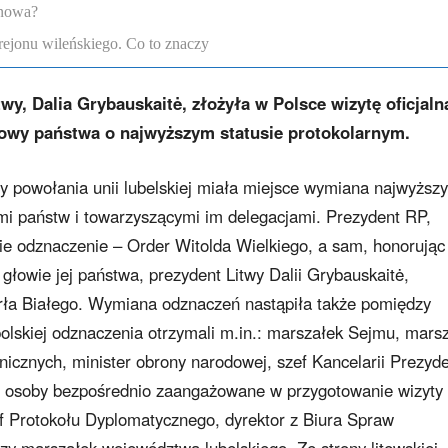
enowa?
rejonu wileńskiego. Co to znaczy
wy, Dalia Grybauskaitė, złożyła w Polsce wizytę oficjaln
głowy państwa o najwyższym statusie protokolarnym.
cy powołania unii lubelskiej miała miejsce wymiana najwyższ
 państw i towarzyszącymi im delegacjami. Prezydent RP,
ie odznaczenie – Order Witolda Wielkiego, a sam, honorując
głowie jej państwa, prezydent Litwy Dalii Grybauskaitė,
rła Białego. Wymiana odznaczeń nastąpiła także pomiędzy
 polskiej odznaczenia otrzymali m.in.: marszałek Sejmu, mars
nicznych, minister obrony narodowej, szef Kancelarii Prezyd
e osoby bezpośrednio zaangażowane w przygotowanie wizyty
zef Protokołu Dyplomatycznego, dyrektor z Biura Spraw
y marszałek województwa lubelskiego. Ze strony litewskiej