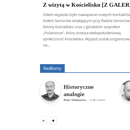
Z wizytą w Kościelisku [Z GALER
Celem wyjazdu było nawiązanie nowych kontaktó
Kołem Seniorów działającym przy Radzie Seniorów
Gminy Kościelisko oraz z góralskim zespołem
„Polaniorze”, który zrzesza wielopokoleniową
społeczność Kościeliska. Wyjazd został zorganizo
na...
Wszyscy
Aleksander Borowik
Antoni
RedKomy
Historyczne
analogie
Piotr Hlebowicz
-
3 dni temu