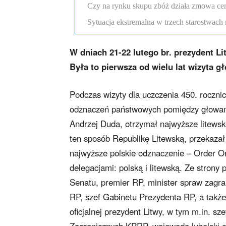
Czy na rynku skupu zbóż działa zmowa c
Sytuacja ekstremalna w trzech starostwach 
W dniach 21-22 lutego br. prezydent Lit
Była to pierwsza od wielu lat wizyta 
Podczas wizyty dla uczczenia 450. roczni
odznaczeń państwowych pomiędzy głowami
Andrzej Duda, otrzymał najwyższe litewsk
ten sposób Republikę Litewską, przekazał 
najwyższe polskie odznaczenie – Order O
delegacjami: polską i litewską. Ze strony
Senatu, premier RP, minister spraw zagra
RP, szef Gabinetu Prezydenta RP, a takż
oficjalnej prezydent Litwy, w tym m.in. s
Zagranicznych KPRP, wojewoda lubelski cz