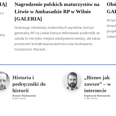
IĄ]
Nagrodzenie polskich maturzystów na
Obó
Litwie w Ambasadzie RP w Wilnie
GA
w z
[GALERIA]
W tym
dniac
Gratulując młodzieży znakomitych wyników, konsul
projek
generalny RP na Litwie Dariusz Wiśniewski podkreślił, że
wany
Celem
szkoła to nie tylko miejsce zdobywania wiedzy, ale także
przestrzeń kształtowania wartości oraz budowania
tożsamości. Wyraził...
 Radczenko
Artur Płokszto
Grzegorz Górny
ks. Jarosław Wąsow
Historia i
„Biznes jak
podręczniki do
zawsze” – w
historii
internecie
Antoni Radczenko
-
Rajmund Klonowski
-
4 dni temu
5 dni temu