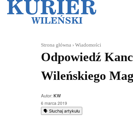
Galerie
Sz
Strona główna
Wiadomości
Odpowiedź Kance
Wileńskiego Ma
Autor:
KW
6 marca 2019
🗣️ Słuchaj artykułu