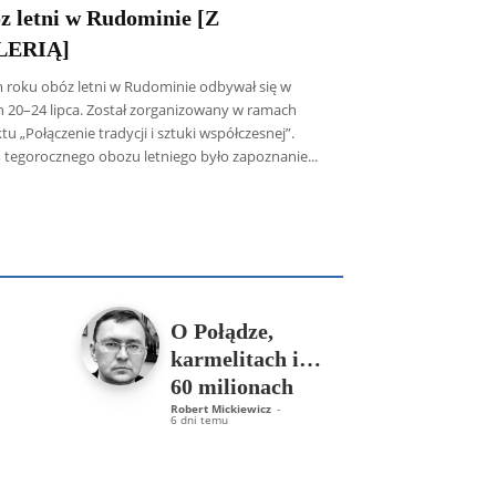
z letni w Rudominie [Z
LERIĄ]
 roku obóz letni w Rudominie odbywał się w
h 20–24 lipca. Został zorganizowany w ramach
tu „Połączenie tradycji i sztuki współczesnej”.
 tegorocznego obozu letniego było zapoznanie...
icz SDB
Piotr Hlebowicz
Rajmund Klonowski
Robert Mickiewicz
Tomasz Snarski
Więcej
O Połądze,
karmelitach i…
60 milionach
Robert Mickiewicz
-
6 dni temu