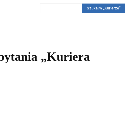
Szukaj w „Kurierze”
Wywiady
Reportaż
Konkursy
Więcej
REKLAMA
PRENUMERATA
KONKURSY
KONTAKTY
pytania „Kuriera