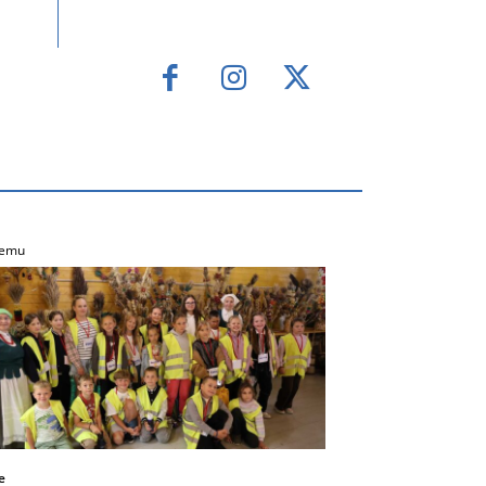
temu
e