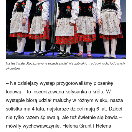
Na festiwalu „Rozśpiewane przedszkole” nie zabrakło tradycyjnych, ludowych
akcentów
– Na dzisiejszy występ przygotowaliśmy piosenkę
ludową – to inscenizowana kołysanka o królu. W
występie biorą udział maluchy w różnym wieku, nasza
solistka ma 4 lata, najstarsze dzieci mają 6 lat. Dzieci
nie tylko razem śpiewają, ale też świetnie się bawią –
mówiły wychowawczynie, Helena Grunt i Helena