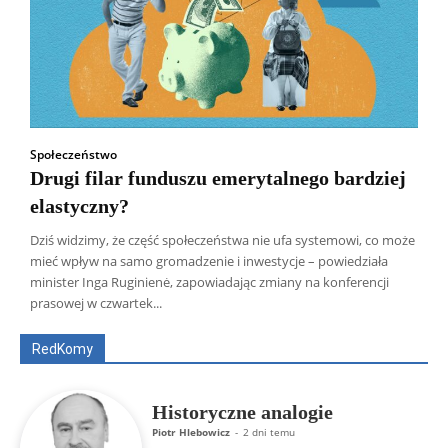
Społeczeństwo
Drugi filar funduszu emerytalnego bardziej
elastyczny?
Dziś widzimy, że część społeczeństwa nie ufa systemowi, co może
mieć wpływ na samo gromadzenie i inwestycje – powiedziała
Wszyscy
Aleksander Borowik
Antoni Radczenko
minister Inga Ruginienė, zapowiadając zmiany na konferencji
Artur Płokszto
Grzegorz Górny
prasowej w czwartek...
ks. Jarosław Wąsowicz SDB
Piotr Hlebowicz
Rajmund Klonowski
Robert Mickiewicz
Tomasz Snarski
RedKomy
Więcej
Historyczne analogie
Piotr Hlebowicz
-
2 dni temu