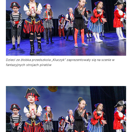
Dzieci ze żłobka przedszkola „Kluczyk” zaprezentowały się na scenie w
fantazyjnych strojach piratów