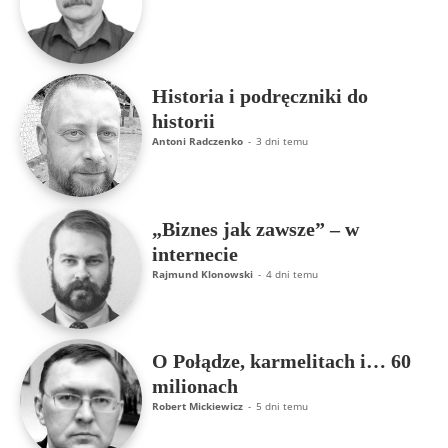
Historia i podręczniki do
historii
Antoni Radczenko
-
3 dni temu
„Biznes jak zawsze” – w
internecie
Rajmund Klonowski
-
4 dni temu
O Połądze, karmelitach i… 60
milionach
Robert Mickiewicz
-
5 dni temu