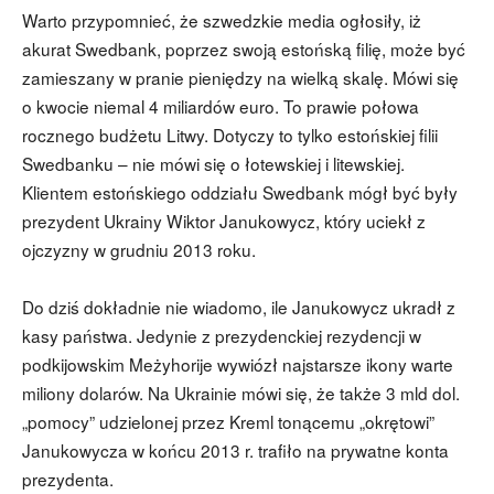
Warto przypomnieć, że szwedzkie media ogłosiły, iż
akurat Swedbank, poprzez swoją estońską filię, może być
zamieszany w pranie pieniędzy na wielką skalę. Mówi się
o kwocie niemal 4 miliardów euro. To prawie połowa
rocznego budżetu Litwy. Dotyczy to tylko estońskiej filii
Swedbanku – nie mówi się o łotewskiej i litewskiej.
Klientem estońskiego oddziału Swedbank mógł być były
prezydent Ukrainy Wiktor Janukowycz, który uciekł z
ojczyzny w grudniu 2013 roku.
Do dziś dokładnie nie wiadomo, ile Janukowycz ukradł z
kasy państwa. Jedynie z prezydenckiej rezydencji w
podkijowskim Meżyhorije wywiózł najstarsze ikony warte
miliony dolarów. Na Ukrainie mówi się, że także 3 mld dol.
„pomocy” udzielonej przez Kreml tonącemu „okrętowi”
Janukowycza w końcu 2013 r. trafiło na prywatne konta
prezydenta.