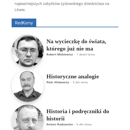
Artur Płokszto
Grzegorz Górny
najważniejszych zabytków żydowskiego dziedzictwa na
ks. Jarosław Wąsowicz SDB
Piotr Hlebowicz
Litwie.
Rajmund Klonowski
Robert Mickiewicz
Tomasz Snarski
RedKomy
Więcej
Na wycieczkę do świata,
którego już nie ma
Robert Mickiewicz
-
1 dzień temu
Historyczne analogie
Piotr Hlebowicz
-
5 dni temu
Historia i podręczniki do
historii
Antoni Radczenko
-
6 dni temu