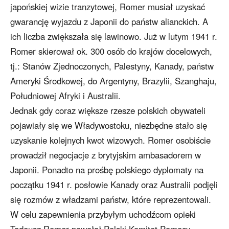
japońskiej wizie tranzytowej, Romer musiał uzyskać
gwarancję wyjazdu z Japonii do państw alianckich. A
ich liczba zwiększała się lawinowo. Już w lutym 1941 r.
Romer skierował ok. 300 osób do krajów docelowych,
tj.: Stanów Zjednoczonych, Palestyny, Kanady, państw
Ameryki Środkowej, do Argentyny, Brazylii, Szanghaju,
Południowej Afryki i Australii.
Jednak gdy coraz większe rzesze polskich obywateli
pojawiały się we Władywostoku, niezbędne stało się
uzyskanie kolejnych kwot wizowych. Romer osobiście
prowadził negocjacje z brytyjskim ambasadorem w
Japonii. Ponadto na prośbę polskiego dyplomaty na
początku 1941 r. posłowie Kanady oraz Australii podjęli
się rozmów z władzami państw, które reprezentowali.
W celu zapewnienia przybyłym uchodźcom opieki
Tadeusz Romer powołał Polski Komitet Pomocy