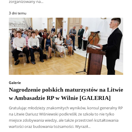
zorganizowany na...
3 dni temu
Galerie
Nagrodzenie polskich maturzystów na Litwie
w Ambasadzie RP w Wilnie [GALERIA]
Gratulując młodzieży znakomitych wyników, konsul generalny RP
na Litwie Dariusz Wiśniewski podkreślił, że szkoła to nie tylko
Wszyscy
Aleksander Borowik
Antoni Radczenko
miejsce zdobywania wiedzy, ale także przestrzeń kształtowania
Artur Płokszto
Grzegorz Górny
wartości oraz budowania tożsamości. Wyraził...
ks. Jarosław Wąsowicz SDB
Piotr Hlebowicz
Rajmund Klonowski
Robert Mickiewicz
Tomasz Snarski