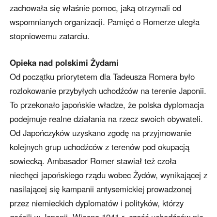
zachowała się właśnie pomoc, jaką otrzymali od
wspomnianych organizacji. Pamięć o Romerze uległa
stopniowemu zatarciu.
Opieka nad polskimi Żydami
Od początku priorytetem dla Tadeusza Romera było
rozlokowanie przybyłych uchodźców na terenie Japonii.
To przekonało japońskie władze, że polska dyplomacja
podejmuje realne działania na rzecz swoich obywateli.
Od Japończyków uzyskano zgodę na przyjmowanie
kolejnych grup uchodźców z terenów pod okupacją
sowiecką. Ambasador Romer stawiał też czoła
niechęci japońskiego rządu wobec Żydów, wynikającej z
nasilającej się kampanii antysemickiej prowadzonej
przez niemieckich dyplomatów i polityków, którzy
gościli w Japonii. Wiosną 1941 r. część uchodźców nie