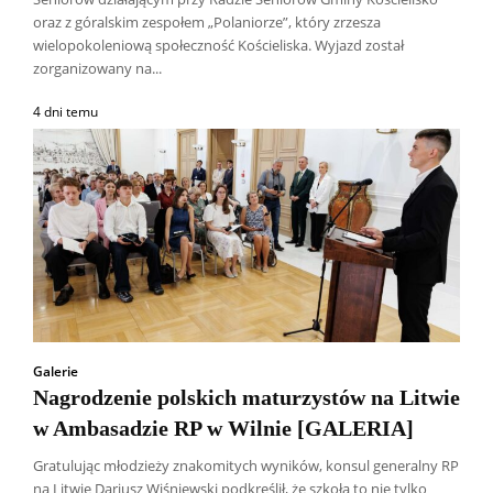
oraz z góralskim zespołem „Polaniorze”, który zrzesza
wielopokoleniową społeczność Kościeliska. Wyjazd został
zorganizowany na...
4 dni temu
Galerie
Nagrodzenie polskich maturzystów na Litwie
w Ambasadzie RP w Wilnie [GALERIA]
Gratulując młodzieży znakomitych wyników, konsul generalny RP
na Litwie Dariusz Wiśniewski podkreślił, że szkoła to nie tylko