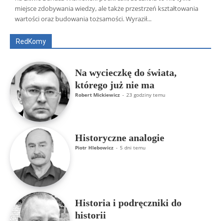
Wszyscy
Aleksander Borowik
Antoni Radczenko
miejsce zdobywania wiedzy, ale także przestrzeń kształtowania
Artur Płokszto
Grzegorz Górny
wartości oraz budowania tożsamości. Wyraził...
ks. Jarosław Wąsowicz SDB
Piotr Hlebowicz
Rajmund Klonowski
Robert Mickiewicz
Tomasz Snarski
RedKomy
Więcej
Na wycieczkę do świata,
którego już nie ma
Robert Mickiewicz
-
23 godziny temu
Historyczne analogie
Piotr Hlebowicz
-
5 dni temu
Historia i podręczniki do
historii