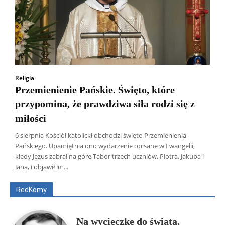
Religia
Przemienienie Pańskie. Święto, które
przypomina, że prawdziwa siła rodzi się z
miłości
6 sierpnia Kościół katolicki obchodzi święto Przemienienia
Pańskiego. Upamiętnia ono wydarzenie opisane w Ewangelii,
Wszyscy
Aleksander Borowik
Antoni Radczenko
kiedy Jezus zabrał na górę Tabor trzech uczniów, Piotra, Jakuba i
Artur Płokszto
Grzegorz Górny
Jana, i objawił im...
ks. Jarosław Wąsowicz SDB
Piotr Hlebowicz
Rajmund Klonowski
Robert Mickiewicz
Tomasz Snarski
RedKomy
Więcej
Na wycieczkę do świata,