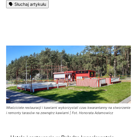
🗣️ Słuchaj artykułu
Właściciele restauracji i kawiarni wykorzystali czas kwarantanny na stworzenie
i remonty tarasów na zewnątrz kawiarni | Fot. Honorata Adamowicz