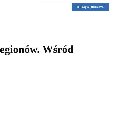
Szukaj w „Kurierze”
Wywiady
Reportaż
Konkursy
Więcej
REKLAMA
PRENUMERATA
KONKURSY
KONTAKTY
Regionów. Wśród