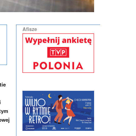
Afisze
tie
i
 tym
owej