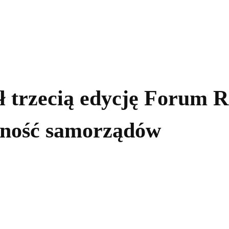
kolnictwo
Samorządy
Kultura
Historia
Komentarze
ł trzecią edycję Forum 
żność samorządów