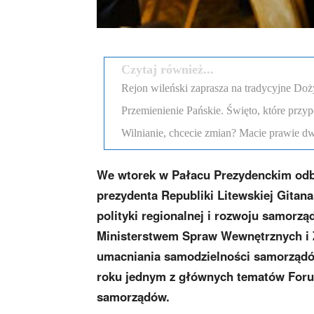
Czytaj również...
Rejon wileński zaprasza na tradycyjne Doż
Przemienienie Pańskie. Święto, które przyp
Wilnianie, chcecie zmian? Macie prawie dw
We
wtorek w Pałacu Prezydenckim odb
prezydenta Republiki Litewskiej Gitan
polityki regionalnej i rozwoju samorz
Ministerstwem Spraw Wewnętrznych i 
umacniania samodzielności samorządów
roku jednym z głównych tematów Forum
samorządów.