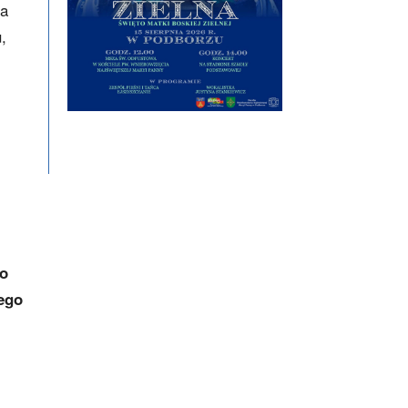
ia
,
go
ego