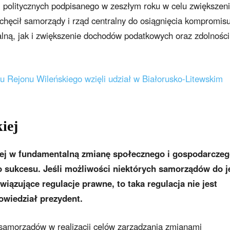
i politycznych podpisanego w zeszłym roku w celu zwiększen
chęcił samorządy i rząd centralny do osiągnięcia kompromisu
kalną, jak i zwiększenie dochodów podatkowych oraz zdolności
 Rejonu Wileńskiego wzięli udział w Białorusko-Litewskim
iej
iej w fundamentalną zmianę społecznego i gospodarcze
o sukcesu. Jeśli możliwości niektórych samorządów do j
iązujące regulacje prawne, to taka regulacja nie jest
owiedział prezydent.
 samorządów w realizacji celów zarządzania zmianami