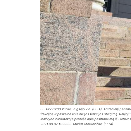
ELTA2771203 Vilnius, rugsėjo 7 d. (ELTA). Antradienį parlam
frakcijos ir paskelbė apie naujos frakcijos steigimą. Naujoji
Mažvydo bibliotekoje pranešė apie pasitraukimą iš Lietuvos va
2021.09.07 11:29:33. Marius Morkevičius (ELTA)