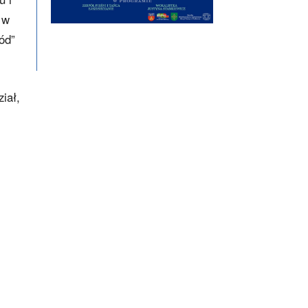
 w
ród”
iał,