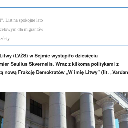
. List na spokojne lato
ocelowym dla migrantów
szósty
Litwy (LVŽS) w Sejmie wystąpiło dziesięciu
ier Saulius Skvernelis. Wraz z kilkoma politykami z
ą nową Frakcję Demokratów „W imię Litwy” (lit. „Vardan