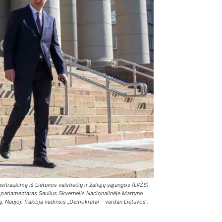
traukimą iš Lietuvos valstiečių ir žaliųjų sąjungos (LVŽS)
enį parlamentaras Saulius Skvernelis Nacionalinėje Martyno
. Naujoji frakcija vadinsis „Demokratai – vardan Lietuvos“.