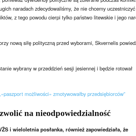
długich naradach zdecydowaliśmy, że nie chcemy uczestniczyć
liktów, z tego powodu cierpi tylko państwo litewskie i jego na
orzy nową siłę polityczną przed wyborami, Skvernelis powiedz
stanie wybrany w przeddzień sesji jesiennej i będzie rotował
: „«paszport możliwości» zmotywowałby przedsiębiorców”
zwolić na nieodpowiedzialność
S i wieloletnia posłanka, również zapowiedziała, że ​​