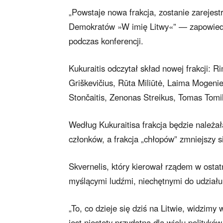
„Powstaje nowa frakcja, zostanie zarejest
Demokratów »W imię Litwy«” — zapowiedział
podczas konferencji.
Kukuraitis odczytał skład nowej frakcji: 
Griškevičius, Rūta Miliūtė, Laima Mogeni
Stončaitis, Zenonas Streikus, Tomas Tomi
Według Kukuraitisa frakcja będzie należał
członków, a frakcja „chłopów” zmniejszy s
Skvernelis, który kierował rządem w ostatn
myślącymi ludźmi, niechętnymi do udziału 
„To, co dzieje się dziś na Litwie, widzim
jest niestety przydatna dla wielu politykó