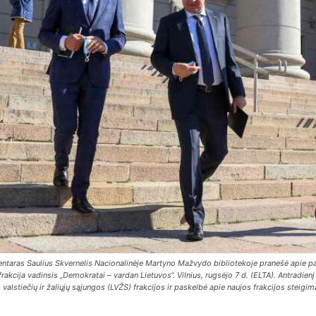
entaras Saulius Skvernelis Nacionalinėje Martyno Mažvydo bibliotekoje pranešė apie pasi
 frakcija vadinsis „Demokratai – vardan Lietuvos“. Vilnius, rugsėjo 7 d. (ELTA). Antradi
lstiečių ir žaliųjų sąjungos (LVŽS) frakcijos ir paskelbė apie naujos frakcijos steigimą