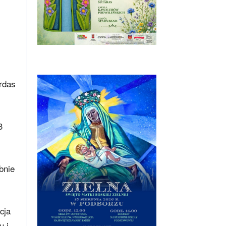
rdas
3
bnie
cja
u i