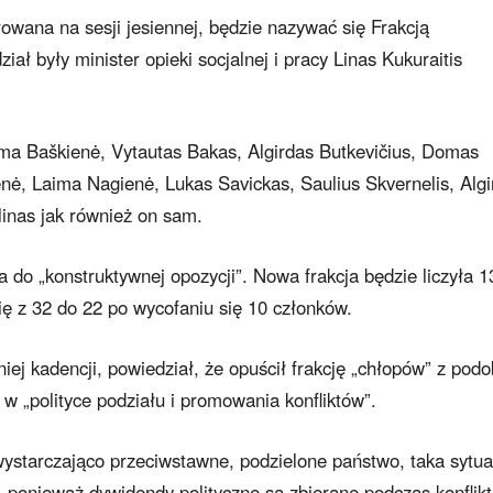
rowana na sesji jesiennej, będzie nazywać się Frakcją
 były minister opieki socjalnej i pracy Linas Kukuraitis
Rima Baškienė, Vytautas Bakas, Algirdas Butkevičius, Domas
enė, Laima Nagienė, Lukas Savickas, Saulius Skvernelis, Algi
linas jak również on sam.
a do „konstruktywnej opozycji”. Nowa frakcja będzie liczyła 1
ię z 32 do 22 po wycofaniu się 10 członków.
iej kadencji, powiedział, że opuścił frakcję „chłopów” z podo
w „polityce podziału i promowania konfliktów”.
y wystarczająco przeciwstawne, podzielone państwo, taka sytua
w, ponieważ dywidendy polityczne są zbierane podczas konflikt