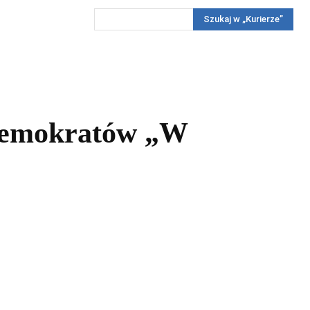
Szukaj w „Kurierze”
Wywiady
Reportaż
Konkursy
Więcej
REKLAMA
PRENUMERATA
KONKURSY
KONTAKTY
 Demokratów „W