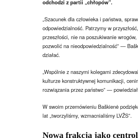
odchodzi z partii „chłopów”.
„Szacunek dla człowieka i państwa, spraw
odpowiedzialność. Patrzymy w przyszłość,
przeszłości, nie na poszukiwanie wrogów, 
pozwolić na nieodpowiedzialność” — Bašk
działać.
„Wspólnie z naszymi kolegami zdecydowal
kulturze konstruktywnej komunikacji, cenim
rozwiązania przez państwo” — powiedział
W swoim przemówieniu Baškienė podzięko
lat „tworzyliśmy, wzmacnialiśmy LVŽS”.
Nowa frakcja jako centro