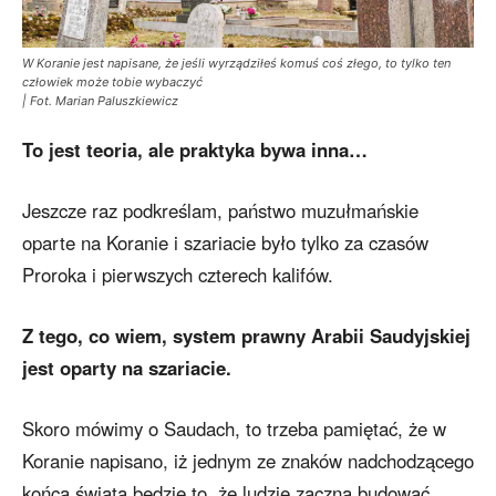
W Koranie jest napisane, że jeśli wyrządziłeś komuś coś złego, to tylko ten
człowiek może tobie wybaczyć
| Fot. Marian Paluszkiewicz
To jest teoria, ale praktyka bywa inna…
Jeszcze raz podkreślam, państwo muzułmańskie
oparte na Koranie i szariacie było tylko za czasów
Proroka i pierwszych czterech kalifów.
Z tego, co wiem, system prawny Arabii Saudyjskiej
jest oparty na szariacie.
Skoro mówimy o Saudach, to trzeba pamiętać, że w
Koranie napisano, iż jednym ze znaków nadchodzącego
końca świata będzie to, że ludzie zaczną budować