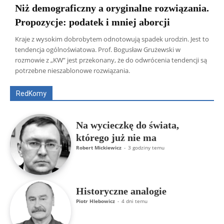
Niż demograficzny a oryginalne rozwiązania.
Propozycje: podatek i mniej aborcji
Kraje z wysokim dobrobytem odnotowują spadek urodzin. Jest to
tendencja ogólnoświatowa. Prof. Bogusław Grużewski w
Wszyscy
Aleksander Borowik
Antoni Radczenko
rozmowie z „KW” jest przekonany, że do odwrócenia tendencji są
Artur Płokszto
Grzegorz Górny
potrzebne nieszablonowe rozwiązania.
ks. Jarosław Wąsowicz SDB
Piotr Hlebowicz
Rajmund Klonowski
Robert Mickiewicz
Tomasz Snarski
RedKomy
Więcej
Na wycieczkę do świata,
którego już nie ma
Robert Mickiewicz
-
3 godziny temu
Historyczne analogie
Piotr Hlebowicz
-
4 dni temu