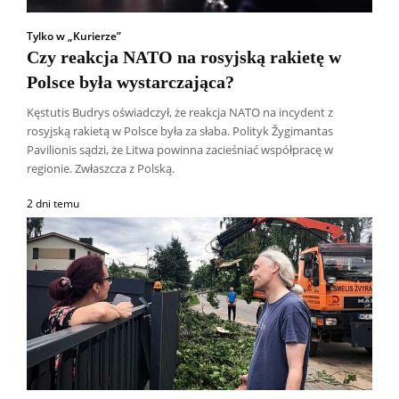
Tylko w „Kurierze”
Czy reakcja NATO na rosyjską rakietę w
Polsce była wystarczająca?
Kęstutis Budrys oświadczył, że reakcja NATO na incydent z
rosyjską rakietą w Polsce była za słaba. Polityk Žygimantas
Pavilionis sądzi, że Litwa powinna zacieśniać współpracę w
regionie. Zwłaszcza z Polską.
2 dni temu