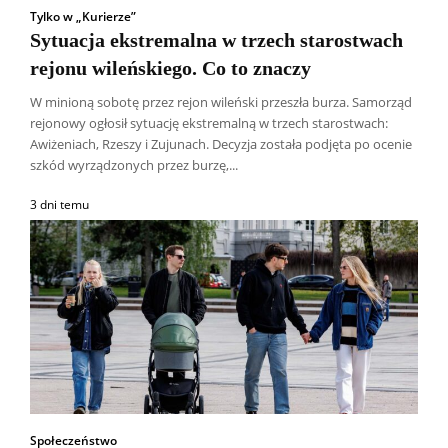
Tylko w „Kurierze”
Sytuacja ekstremalna w trzech starostwach
rejonu wileńskiego. Co to znaczy
W minioną sobotę przez rejon wileński przeszła burza. Samorząd
rejonowy ogłosił sytuację ekstremalną w trzech starostwach:
Awiżeniach, Rzeszy i Zujunach. Decyzja została podjęta po ocenie
szkód wyrządzonych przez burzę,...
3 dni temu
Społeczeństwo