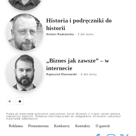
Historia i podręczniki do
historii
Antoni Radczenko
-
5 dni temu
„Biznes jak zawsze” – w
internecie
Rajmund Klonowski
-
6 dni temu
Prawa do materiałów autorskich zastrzeżone. Kurier Wileński © Część reklam dobiera
zewnętrzny algorytm. Redakcja zastrzega prawo do redagowania, skracania i adiustacji
materiałów nadesłanych.
Reklama
Prenumerata
Konkursy
Kontakty
O gazecie