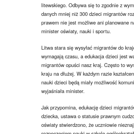
litewskiego. Odbywa się to zgodnie z w
danych mniej niż 300 dzieci migrantów ro
prawem nie jest możliwe ani planowane na
minister oświaty, nauki i sportu.
Litwa stara się wysyłać migrantów do kraj
wymagają czasu, a edukacja dzieci jest wa
migrantów opuści nasz kraj. Często to wy
kraju na dłużej. W każdym razie kształce
nauki dzieci będą miały możliwość komun
wyjaśniała minister.
Jak przypomina, edukację dzieci migran
dziecka, ustawa o statusie prawnym cudz
oświaty stwierdzono, że uczniowie nieznaj
rozpoczęciem nauki w szkole ogólnokształ