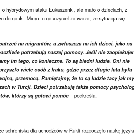
 o hybrydowym ataku Łukaszenki, ale mało o dzieciach, z
o do nauki. Mimo to nauczyciel zauważa, że ​​sytuacja się
patrzeć na migrantów, a zwłaszcza na ich dzieci, jako na
aczliwie potrzebują naszej pomocy. Jeśli nie zaopiekuj
damy im tego, co konieczne. To są biedni ludzie. Oni nie
rzyszło wiele osób z Iraku, gdzie przez długie lata była
ojną, przemocą. Pamiętajmy, że to są ludzie tacy jak my
ozach w Turcji. Dzieci potrzebują także pomocy psycholo
stów, którzy są gotowi pomóc
– podkreśla.
ze schroniska dla uchodźców w Rukli rozpoczęło naukę język