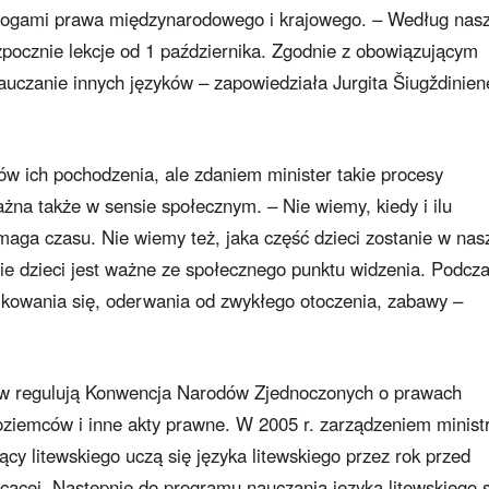
ymogami prawa międzynarodowego i krajowego. – Według nas
zpocznie lekcje od 1 października. Zgodnie z obowiązującym
uczanie innych języków – zapowiedziała Jurgita Šiugždinien
ów ich pochodzenia, ale zdaniem minister takie procesy
żna także w sensie społecznym. – Nie wiemy, kiedy i ilu
maga czasu. Nie wiemy też, jaka część dzieci zostanie w na
nie dzieci jest ważne ze społecznego punktu widzenia. Podcz
ikowania się, oderwania od zwykłego otoczenia, zabawy –
tów regulują Konwencja Narodów Zjednoczonych o prawach
oziemców i inne akty prawne. W 2005 r. zarządzeniem minist
ący litewskiego uczą się języka litewskiego przez rok przed
cącej. Następnie do programu nauczania języka litewskiego 