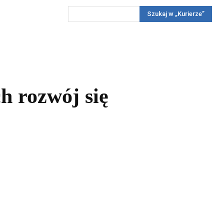
Szukaj w „Kurierze”
Wywiady
Reportaż
Konkursy
Więcej
REKLAMA
PRENUMERATA
KONKURSY
KONTAKTY
ch rozwój się