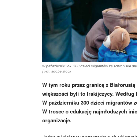
W październiku ok. 300 dzieci migrantów ze schroniska dl
| Fot. adobe stock
W tym roku przez granicę z Białorusią 
większości byli to Irakijczycy. Według 
W październiku 300 dzieci migrantów z
W trosce o edukację najmłodszych inicj
organizacje.