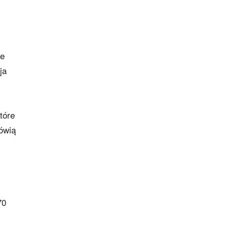
le
ja
tóre
mówią
70