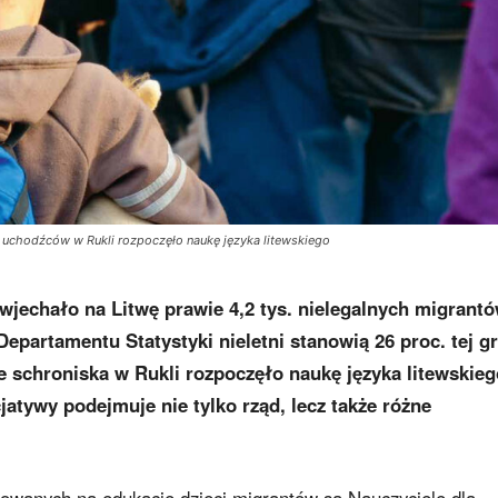
a uchodźców w Rukli rozpoczęło naukę języka litewskiego
wjechało na Litwę prawie 4,2 tys. nielegalnych migrantó
Departamentu Statystyki nieletni stanowią 26 proc. tej g
e schroniska w Rukli rozpoczęło naukę języka litewskieg
atywy podejmuje nie tylko rząd, lecz także różne