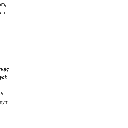
em,
a i
nuję
rych
ub
lnym