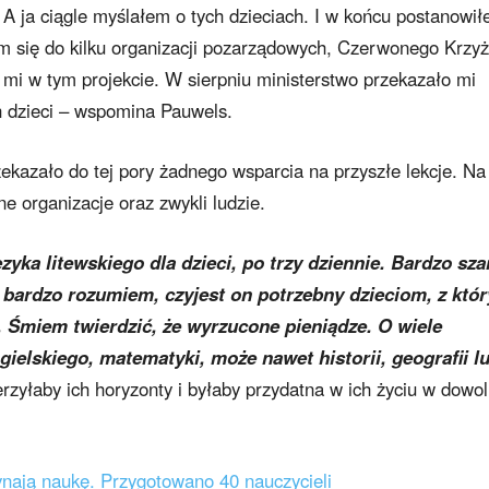
. A ja ciągle myślałem o tych dzieciach. I w końcu postanowił
m się do kilku organizacji pozarządowych, Czerwonego Krzyż
 mi w tym projekcie. W sierpniu ministerstwo przekazało mi
h dzieci – wspomina Pauwels.
zekazało do tej pory żadnego wsparcia na przyszłe lekcje. Na
e organizacje oraz zwykli ludzie.
zyka litewskiego dla dzieci, po trzy dziennie. Bardzo sza
e bardzo rozumiem, czyjest on potrzebny dzieciom, z któ
. Śmiem twierdzić, że wyrzucone pieniądze. O wiele
gielskiego, matematyki, może nawet historii, geografii l
erzyłaby ich horyzonty i byłaby przydatna w ich życiu w dowo
nają naukę. Przygotowano 40 nauczycieli