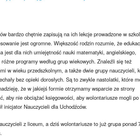
tów bardzo chętnie zapisują na ich lekcje prowadzone w szko
resowanie jest ogromne. Większość rodzin rozumie, że edukac
a jest dla nich umiejętność nauki matematyki, angielskiego,
y różne programy według grup wiekowych. Znaleźli się też
ćmi w wieku przedszkolnym, a także dwie grupy nauczycieli, k
echały bez opieki dorosłych. Są to zwykle nastolatki, które 
adzieję, że w jakiejś formie otrzymamy wsparcie ze strony
ć, aby nie obciążać księgowości, aby wolontariusze mogli po
ł inicjator Nauczycieli dla Uchodźców.
czycieli z liceum, a dziś wolontariusze to już grupa ponad 
.