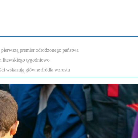
a pierwszą premier odrodzonego państwa
n litewskiego tygodniowo
ści wskazują główne źródła wzrostu