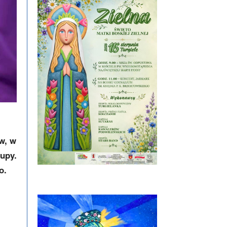
w, w
rupy.
o.