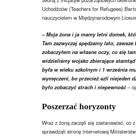
Jedną z inicjatyw pozarządowych ukierun
Uchodźców (Teachers for Refugees) Barta 
nauczycielem w Międzynarodowym Liceum
– Moja żona i ja mamy letni domek, któ
Tam zazwyczaj spędzamy lato, zawsze b
zobaczyłem na własne oczy, co się tam
widzieliśmy wojsko zbierające stamtąd
była w wieku szkolnym i 1 września mus
wymęczeni, bo przecież szli niejeden 
było zobaczyć strach i niepewność
– op
Poszerzać horyzonty
Wraz z żoną zaczęli się zastanawiać, co z
sprawdzali stronę internetową Ministerstw