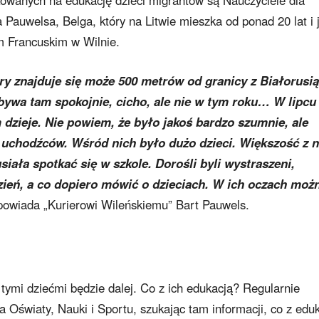
kowanych na edukację dzieci migrantów są Nauczyciele dla
Pauwelsa, Belga, który na Litwie mieszka od ponad 20 lat i 
 Francuskim w Wilnie.
ry znajduje się może 500 metrów od granicy z Białorusią
ywa tam spokojnie, cicho, ale nie w tym roku… W lipcu
 dzieje. Nie powiem, że było jakoś bardzo szumnie, ale
 uchodźców. Wśród nich było dużo dzieci. Większość z n
iała spotkać się w szkole. Dorośli byli wystraszeni,
dzień, a co dopiero mówić o dzieciach. W ich oczach moż
owiada „Kurierowi Wileńskiemu” Bart Pauwels.
 tymi dziećmi będzie dalej. Co z ich edukacją? Regularnie
a Oświaty, Nauki i Sportu, szukając tam informacji, co z edu