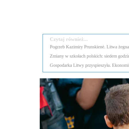
Podziel się
Czytaj również...
Pogrzeb Kazimiry Prunskienė. Litwa żegn
Zmiany w szkołach polskich: siedem godzi
Gospodarka Litwy przyspieszyła. Ekonomi