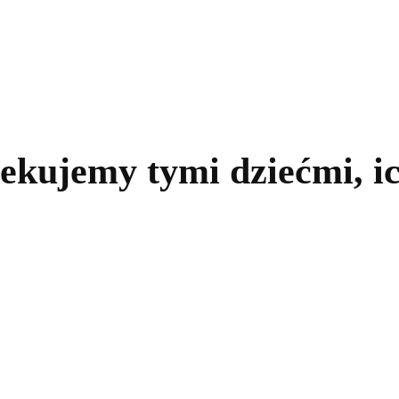
kolnictwo
Samorządy
Kultura
Historia
Komentarze
piekujemy tymi dziećmi, i