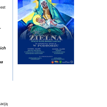
jest
.
ich
na
kacją