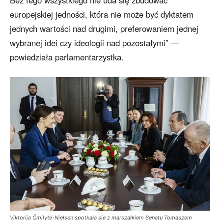
Bez tego wszystkiego nie uda się zbudować
europejskiej jedności, która nie może być dyktatem
jednych wartości nad drugimi, preferowaniem jednej
wybranej idei czy ideologii nad pozostałymi” —
powiedziała parlamentarzystka.
Viktorija Čmilytė-Nielsen spotkała się z marszałkiem Senatu Tomaszem