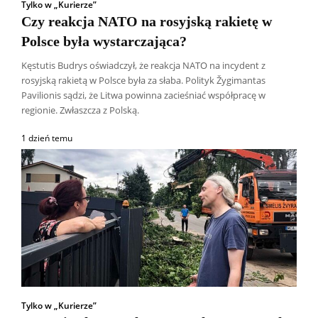
Tylko w „Kurierze”
Czy reakcja NATO na rosyjską rakietę w
Polsce była wystarczająca?
Kęstutis Budrys oświadczył, że reakcja NATO na incydent z
rosyjską rakietą w Polsce była za słaba. Polityk Žygimantas
Pavilionis sądzi, że Litwa powinna zacieśniać współpracę w
regionie. Zwłaszcza z Polską.
1 dzień temu
Tylko w „Kurierze”