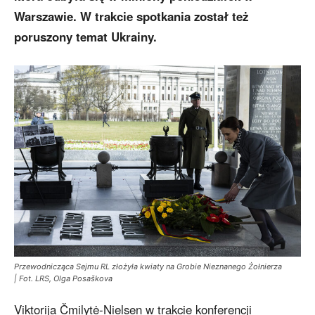
Warszawie. W trakcie spotkania został też
poruszony temat Ukrainy.
Przewodnicząca Sejmu RL złożyła kwiaty na Grobie Nieznanego Żołnierza
| Fot. LRS, Olga Posaškova
Viktorija Čmilytė-Nielsen w trakcie konferencji