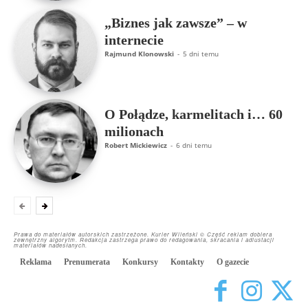
„Biznes jak zawsze” – w
internecie
Rajmund Klonowski
-
5 dni temu
O Połądze, karmelitach i… 60
milionach
Robert Mickiewicz
-
6 dni temu
Prawa do materiałów autorskich zastrzeżone. Kurier Wileński © Część reklam dobiera
zewnętrzny algorytm. Redakcja zastrzega prawo do redagowania, skracania i adiustacji
materiałów nadesłanych.
Reklama
Prenumerata
Konkursy
Kontakty
O gazecie