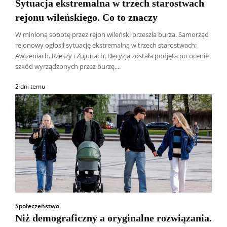
Sytuacja ekstremalna w trzech starostwach
rejonu wileńskiego. Co to znaczy
W minioną sobotę przez rejon wileński przeszła burza. Samorząd
rejonowy ogłosił sytuację ekstremalną w trzech starostwach:
Awiżeniach, Rzeszy i Zujunach. Decyzja została podjęta po ocenie
szkód wyrządzonych przez burzę,...
2 dni temu
Społeczeństwo
Niż demograficzny a oryginalne rozwiązania.