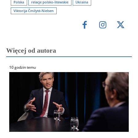
Polska
relacje polsko-litewskie
Ukraina
Viktorija Čmilytė-Nielsen
Więcej od autora
10 godzin temu