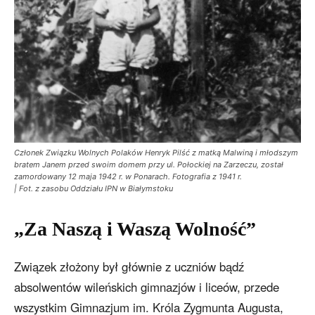
Członek Związku Wolnych Polaków Henryk Pilść z matką Malwiną i młodszym
bratem Janem przed swoim domem przy ul. Połockiej na Zarzeczu, został
zamordowany 12 maja 1942 r. w Ponarach. Fotografia z 1941 r.
| Fot. z zasobu Oddziału IPN w Białymstoku
„Za Naszą i Waszą Wolność”
Związek złożony był głównie z uczniów bądź
absolwentów wileńskich gimnazjów i liceów, przede
wszystkim Gimnazjum im. Króla Zygmunta Augusta,