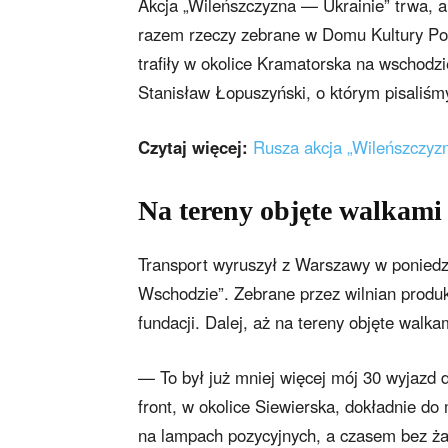
Akcja „Wileńszczyzna — Ukrainie” trwa, a
razem rzeczy zebrane w Domu Kultury Pols
trafiły w okolice Kramatorska na wschodz
Stanisław Łopuszyński, o którym pisaliś
Czytaj więcej:
Rusza akcja „Wileńszczyz
Na tereny objęte walkami
Transport wyruszył z Warszawy w poniedz
Wschodzie”. Zebrane przez wilnian produ
fundacji. Dalej, aż na tereny objęte walka
— To był już mniej więcej mój 30 wyjazd 
front, w okolice Siewierska, dokładnie d
na lampach pozycyjnych, a czasem bez ża