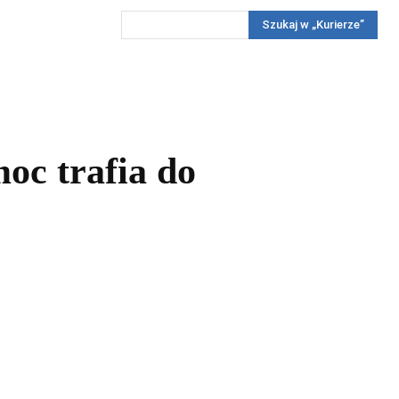
Szukaj w „Kurierze”
Wywiady
Reportaż
Konkursy
Więcej
REKLAMA
PRENUMERATA
KONKURSY
KONTAKTY
oc trafia do