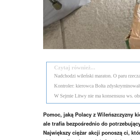
Czytaj również...
Nadchodzi wileński maraton. O paru rzecza
Kontroler: kierowca Bolta zdyskryminował
W Sejmie Litwy nie ma konsensusu ws. obr
Pomoc, jaką Polacy z Wileńszczyzny ki
ale trafia bezpośrednio do potrzebując
Największy ciężar akcji ponoszą ci, kt