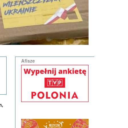
Afisze
h,