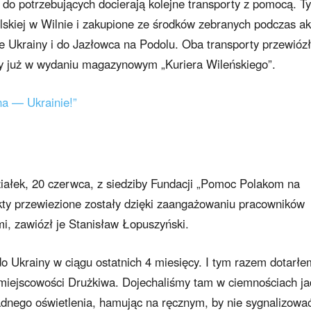
 do potrzebujących docierają kolejne transporty z pomocą. T
kiej w Wilnie i zakupione ze środków zebranych podczas ak
ie Ukrainy i do Jazłowca na Podolu. Oba transporty przewiózł
my już w wydaniu magazynowym „Kuriera Wileńskiego”.
na — Ukrainie!”
iałek, 20 czerwca, z siedziby Fundacji „Pomoc Polakom na
kty przewiezione zostały dzięki zaangażowaniu pracowników
mi, zawiózł je Stanisław Łopuszyński.
do Ukrainy w ciągu ostatnich 4 miesięcy. I tym razem dotarłe
o miejscowości Drużkiwa. Dojechaliśmy tam w ciemnościach j
dnego oświetlenia, hamując na ręcznym, by nie sygnalizowa