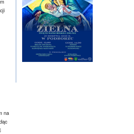
ym
cji
m na
adąc
ć