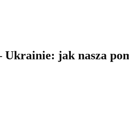
kolnictwo
Samorządy
Kultura
Historia
Komentarze
Ukrainie: jak nasza pom