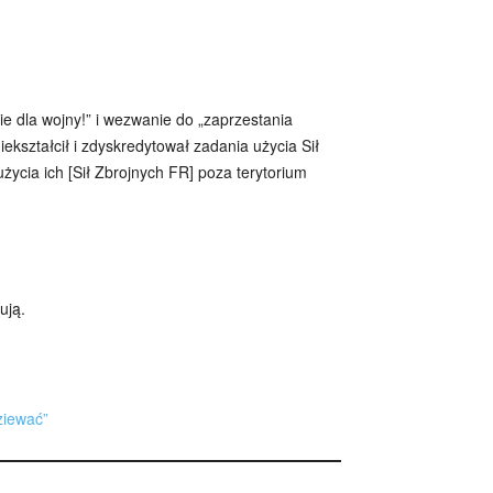
e dla wojny!” i wezwanie do „zaprzestania
ekształcił i zdyskredytował zadania użycia Sił
życia ich [Sił Zbrojnych FR] poza terytorium
ują.
ziewać”