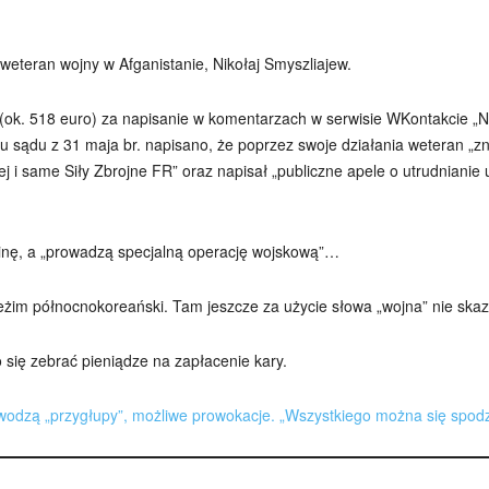
weteran wojny w Afganistanie, Nikołaj Smyszliajew.
 (ok. 518 euro) za napisanie w komentarzach w serwisie WKontakcie „Ni
u sądu z 31 maja br. napisano, że poprzez swoje działania weteran „zni
j i same Siły Zbrojne FR” oraz napisał „publiczne apele o utrudnianie u
rainę, a „prowadzą specjalną operację wojskową”…
reżim północnokoreański. Tam jeszcze za użycie słowa „wojna” nie skaz
ię zebrać pieniądze na zapłacenie kary.
owodzą „przygłupy”, możliwe prowokacje. „Wszystkiego można się spod