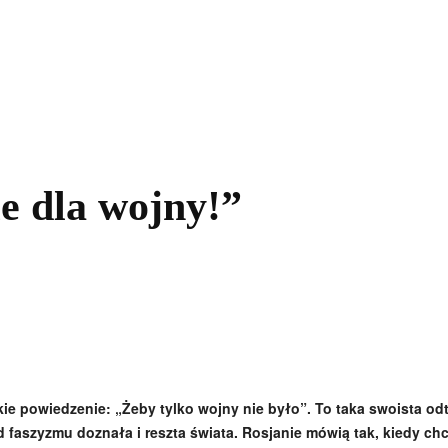
kolnictwo
Samorządy
Kultura
Historia
Komentarze
e dla wojny!”
ie powiedzenie: „Żeby tylko wojny nie było”. To taka swoista odt
d faszyzmu doznała i reszta świata. Rosjanie mówią tak, kiedy ch