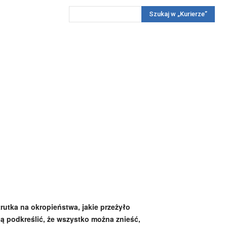
Szukaj w „Kurierze”
Wywiady
Reportaż
Konkursy
Więcej
REKLAMA
PRENUMERATA
KONKURSY
KONTAKTY
rutka na okropieństwa, jakie przeżyło
cą podkreślić, że wszystko można znieść,