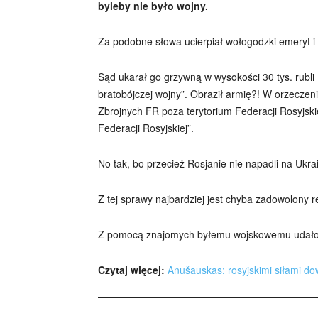
byleby nie było wojny.
Za podobne słowa ucierpiał wołogodzki emeryt i 
Sąd ukarał go grzywną w wysokości 30 tys. rubli
bratobójczej wojny”. Obraził armię?! W orzeczeni
Zbrojnych FR poza terytorium Federacji Rosyjskie
Federacji Rosyjskiej”.
No tak, bo przecież Rosjanie nie napadli na Uk
Z tej sprawy najbardziej jest chyba zadowolony 
Z pomocą znajomych byłemu wojskowemu udało s
Czytaj więcej:
Anušauskas: rosyjskimi siłami d