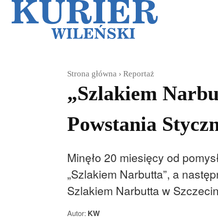
Galerie
Sz
Strona główna
Reportaż
„Szlakiem Narbut
Powstania Stycz
Minęło 20 miesięcy od pomysł
„Szlakiem Narbutta”, a następ
Szlakiem Narbutta w Szczecin
Autor:
KW