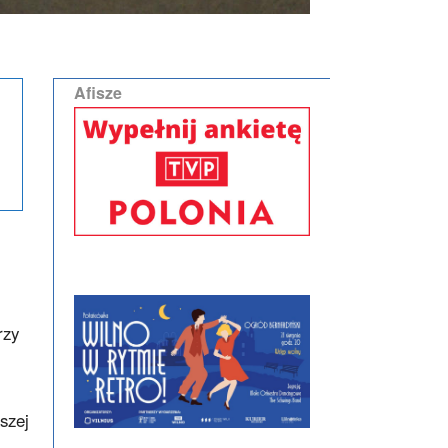
Afisze
rzy
szej