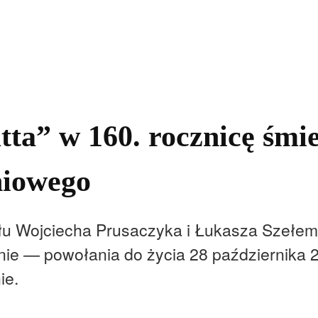
kolnictwo
Samorządy
Kultura
Historia
Komentarze
ta” w 160. rocznicę śmie
niowego
u Wojciecha Prusaczyka i Łukasza Szełeme
nie — powołania do życia 28 października 2
ie.