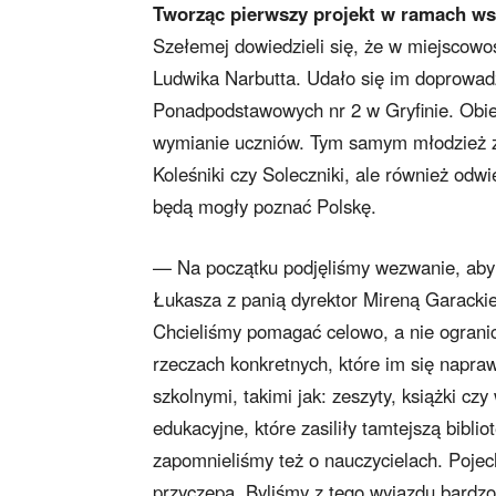
Tworząc pierwszy projekt w ramach ws
Szełemej dowiedzieli się, że w miejscowoś
Ludwika Narbutta. Udało się im doprowad
Ponadpodstawowych nr 2 w Gryfinie. Obie
wymianie uczniów. Tym samym młodzież z G
Koleśniki czy Soleczniki, ale również odw
będą mogły poznać Polskę.
— Na początku podjęliśmy wezwanie, aby 
Łukasza z panią dyrektor Mireną Garackie
Chcieliśmy pomagać celowo, a nie ogranic
rzeczach konkretnych, które im się napraw
szkolnymi, takimi jak: zeszyty, książki cz
edukacyjne, które zasiliły tamtejszą biblio
zapomnieliśmy też o nauczycielach. Poj
przyczepą. Byliśmy z tego wyjazdu bardz