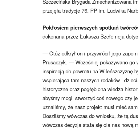
Szczecińska Brygada Zmechanizowana im. 
przejęła tradycje 76. PP im. Ludwika Na
Pokłosiem pierwszych spotkań twórcó
dokonana przez Łukasza Szełemeja dotycz
— Otóż odkrył on i przywrócił jego zapo
Prusaczyk. — Wcześniej pokazywano go w
inspiracją do powrotu na Wileńszczyznę by
wspierająca tam naszych rodaków i dzieci
historyczne oraz pogłębiona wiedza histo
abyśmy mogli stworzyć coś nowego czy jes
uznaliśmy, że nasz projekt musi mieć sam
Doszliśmy wówczas do wniosku, że tą dus
wówczas decyzja stała się dla nas nową m