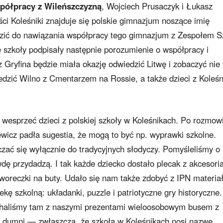
półpracy z Wileńszczyzną
, Wojciech Prusaczyk i Łukasz
ci Koleśniki znajduje się polskie gimnazjum noszące imię
zić do nawiązania współpracy tego gimnazjum z Zespołem S
 szkoły podpisały następnie porozumienie o współpracy i
ryfina będzie miała okazję odwiedzić Litwę i zobaczyć nie 
iedzić Wilno z Cmentarzem na Rossie, a także dzieci z Koleśn
wesprzeć dzieci z polskiej szkoły w Koleśnikach. Po rozmow
wicz padła sugestia, że mogą to być np. wyprawki szkolne.
zać się wyłącznie do tradycyjnych słodyczy. Pomyśleliśmy o
dę przydadzą. I tak każde dziecko dostało plecak z akcesori
y woreczki na buty. Udało się nam także zdobyć z IPN materia
tekę szkolną: układanki, puzzle i patriotyczne gry historyczne.
echaliśmy tam z naszymi prezentami wieloosobowym busem z
o dumni — zwłaszcza, że szkoła w Koleśnikach nosi nazwę