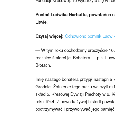
Fundacji Kresowej. To wydarzyło się w r
Postać Ludwika Narbutta, powstańca s
Litwie.
Czytaj więcej:
Odnowiono pomnik Ludwik
— W tym roku obchodzimy uroczyście 160
rocznicę śmierci jej Bohatera — płk. Ludw
Błotach.
Imię naszego bohatera przyjął następnie 
Grodnie. Żołnierze tego pułku walczyli m
skład 5. Kresowej Dywizji Piechoty w 2.
roku 1944. Z powodu żywej historii pows
podtrzymywać i przywoływać jego pamięć 