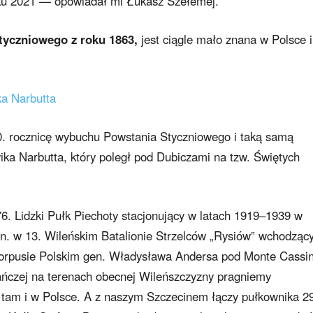
oku 2021 — opowiadał mi Łukasz Szełemej.
tyczniowego z roku 1863,
jest ciągle mało znana w Polsce i
a Narbutta
. rocznicę wybuchu Powstania Styczniowego i taką samą
ika Narbutta, który poległ pod Dubiczami na tzw. Świętych
76. Lidzki Pułk Piechoty stacjonujący w latach 1919–1939 w
.in. w 13. Wileńskim Batalionie Strzelców „Rysiów” wchodzą
 Korpusie Polskim gen. Władysława Andersa pod Monte Cassi
tańczej na terenach obecnej Wileńszczyzny pragniemy
tam i w Polsce. A z naszym Szczecinem łączy pułkownika 2