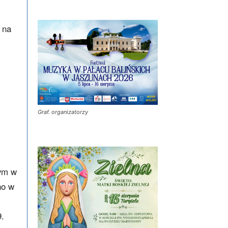
 na
Graf. organizatorzy
cym w
no w
9.