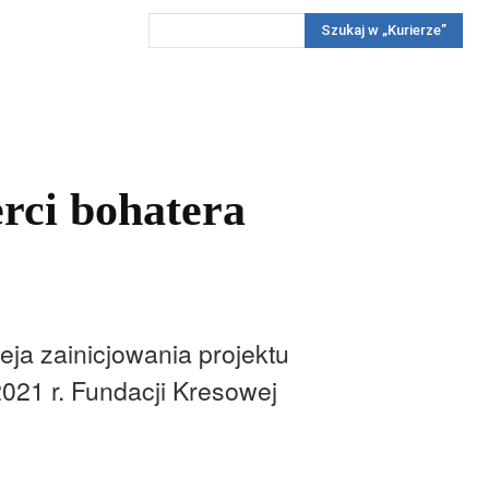
Szukaj w „Kurierze”
Wywiady
Reportaż
Konkursy
Więcej
REKLAMA
PRENUMERATA
KONKURSY
KONTAKTY
rci bohatera
ja zainicjowania projektu
021 r. Fundacji Kresowej