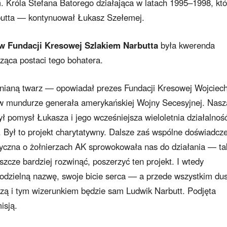
Króla Stefana Batorego działająca w latach 1995–1998, któ
rbutta — kontynuował Łukasz Szełemej.
w Fundacji Kresowej Szlakiem Narbutta
była kwerenda
ąca postaci tego bohatera.
mnianą twarz — opowiadał prezes Fundacji Kresowej Wojciec
 mundurze generała amerykańskiej Wojny Secesyjnej. Nasz
ł pomysł Łukasza i jego wcześniejsza wieloletnia działalnoś
. Był to projekt charytatywny. Dalsze zaś wspólne doświadcz
ryczna o żołnierzach AK sprowokowała nas do działania — ta
zcze bardziej rozwinąć, poszerzyć ten projekt. I wtedy
odzielną nazwę, swoje bicie serca — a przede wszystkim du
zą i tym wizerunkiem będzie sam Ludwik Narbutt. Podjęta
isją.