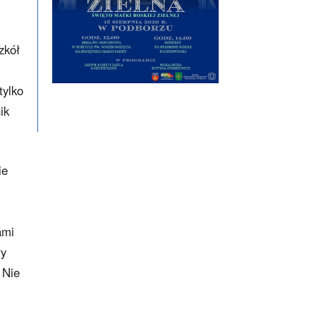
zkół
tylko
ik
ie
ami
ły
 Nie