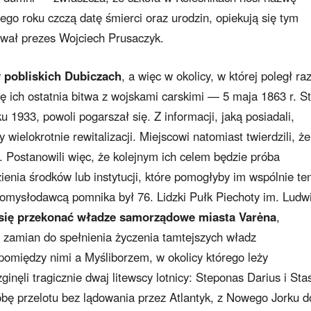
ego roku czczą datę śmierci oraz urodzin, opiekują się tym
wał prezes Wojciech Prusaczyk.
 pobliskich Dubiczach
, a więc w okolicy, w której poległ r
ię ich ostatnia bitwa z wojskami carskimi — 5 maja 1863 r. S
 1933, powoli pogarszał się. Z informacji, jaką posiadali,
wielokrotnie rewitalizacji. Miejscowi natomiast twierdzili, że
t. Postanowili więc, że kolejnym ich celem będzie próba
enia środków lub instytucji, które pomogłyby im wspólnie te
pomysłodawcą pomnika był 76. Lidzki Pułk Piechoty im. Ludw
się przekonać władze samorządowe miasta Varėna
,
zamian do spełnienia życzenia tamtejszych władz
omiędzy nimi a Myśliborzem, w okolicy którego leży
ginęli tragicznie dwaj litewscy lotnicy: Steponas Darius i Sta
próbę przelotu bez lądowania przez Atlantyk, z Nowego Jorku d