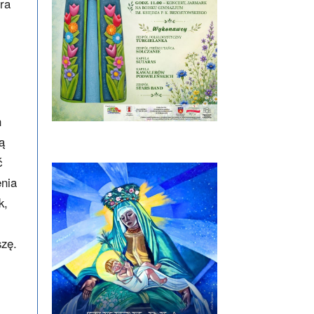
ra
h
ą
ć
enia
k,
szę.