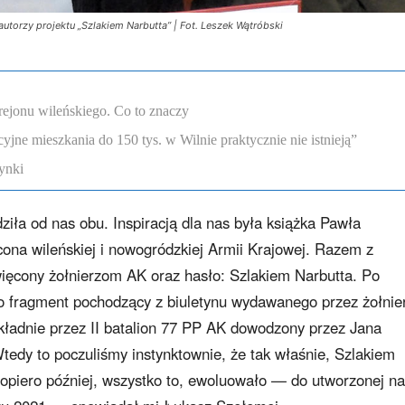
utorzy projektu „Szlakiem Narbutta” | Fot. Leszek Wątróbski
rejonu wileńskiego. Co to znaczy
ne mieszkania do 150 tys. w Wilnie praktycznie nie istnieją”
ynki
iła od nas obu. Inspiracją dla nas była książka Pawła
cona wileńskiej i nowogródzkiej Armii Krajowej. Razem z
więcony żołnierzom AK oraz hasło: Szlakiem Narbutta. Po
 to fragment pochodzący z biuletynu wydawanego przez żołnie
kładnie przez II batalion 77 PP AK dowodzony przez Jana
tedy to poczuliśmy instynktownie, że tak właśnie, Szlakiem
dopiero później, wszystko to, ewoluowało — do utworzonej na