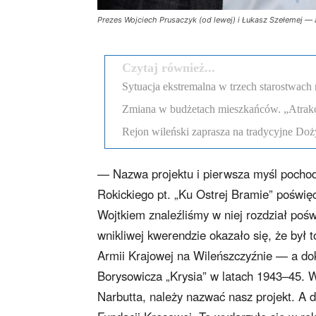
Prezes Wojciech Prusaczyk (od lewej) i Łukasz Szełemej — a
Czytaj również...
Sytuacja ekstremalna w trzech starostwach 
Zmiana w budżetach mieszkańców. „Atrakcyj
Rejon wileński zaprasza na tradycyjne Doż
— Nazwa projektu i pierwsza myśl pochodz
Rokickiego pt. „Ku Ostrej Bramie” poświę
Wojtkiem znaleźliśmy w niej rozdział poś
wnikliwej kwerendzie okazało się, że był
Armii Krajowej na Wileńszczyźnie — a do
Borysowicza „Krysia” w latach 1943–45. W
Narbutta, należy nazwać nasz projekt. A 