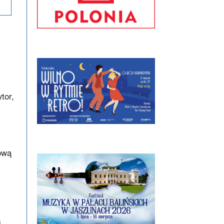
tor,
ową
i