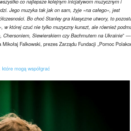
c wszystko co najlepsze kolejnym inicjatywom muzycznym i
zi. Jego muzyka tak jak on sam, żyje »na całego«, jest
ółczesności. Bo choć Stanley gra klasyczne utwory, to pozost
«, w której czuć nie tylko muzyczny kunszt, ale również podm
, Chersoniem, Siewierskiem czy Bachmutem na Ukrainie
” —
la Mikołaj Falkowski, prezes Zarządu Fundacji „Pomoc Polak
, które mogą współgrać