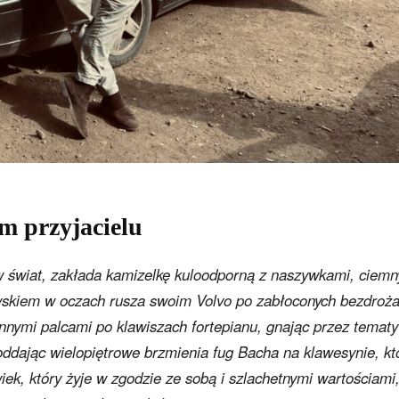
m przyjacielu
 w świat, zakłada kamizelkę kuloodporną z naszywkami, ciemn
yskiem w oczach rusza swoim Volvo po zabłoconych bezdroż
innymi palcami po klawiszach fortepianu, gnając przez tematy
ddając wielopiętrowe brzmienia fug Bacha na klawesynie, kt
ek, który żyje w zgodzie ze sobą i szlachetnymi wartościami