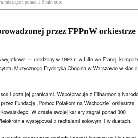
a miesiące i ponad 1,6 mln euro
 prowadzonej przez FPPnW orkiestrze
ć wyjątkowa — urodzony w 1993 r. w Lille we Francji kompozy
ersytetu Muzycznego Fryderyka Chopina w Warszawie w klasie
sce i poza jej granicami. Współpracuje z Filharmonią Narod
 przez Fundację „Pomoc Polakom na Wschodzie” orkiestrze
walskiego. W czasie swojej kariery zagrał ponad 300
elokrotnie występował z recitalami solowymi i w duetach.
y w swoim repertuarze posiada koncert jazzowy na klawesyn 