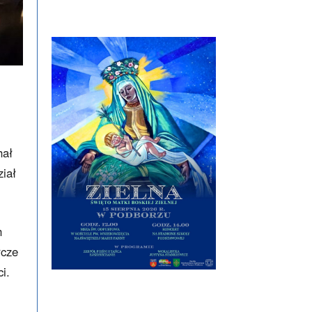
hał
ział
h
rcze
i.