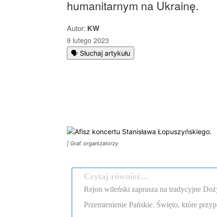
humanitarnym na Ukrainę.
Autor:
KW
9 lutego 2023
🗣️ Słuchaj artykułu
Podziel się
| Graf. organizatorzy
Czytaj również...
Rejon wileński zaprasza na tradycyjne Doż
Przemienienie Pańskie. Święto, które przyp