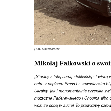
| Fot. organizatorzy
Mikołaj Falkowski o swoi
„
Stanley z taką samą »lekkością« i wiarą
hełm z napisem Press i z zawadiackim bł
Ukrainy, jak i monumentalnie przenika zw
muzyczne Paderewskiego i Chopina albo o
wozi ze sobą w aucie! To prawdziwy człowi