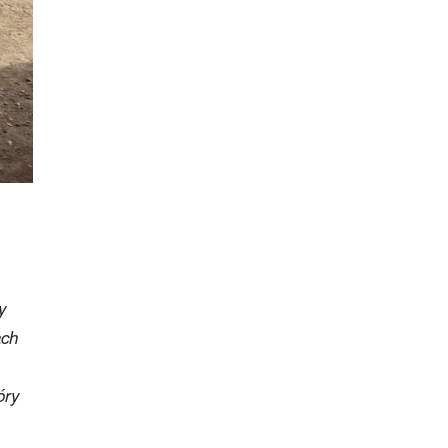
y
ach
óry
,