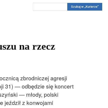
Szukaj w „Kurierze”
Wywiady
Reportaż
Konkursy
Więcej
REKLAMA
PRENUMERATA
KONKURSY
KONTAKTY
uszu na rzecz
ocznicą zbrodniczej agresji
oji 31) — odbędzie się koncert
szyński — młody, polski
ie jeździł z konwojami