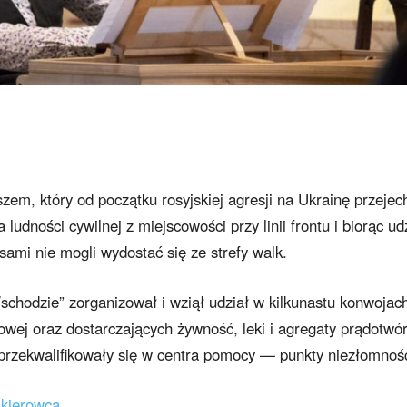
zem, który od początku rosyjskiej agresji na Ukrainę przejec
udności cywilnej z miejscowości przy linii frontu i biorąc ud
sami nie mogli wydostać się ze strefy walk.
odzie” zorganizował i wziął udział w kilkunastu konwojac
owej oraz dostarczających żywność, leki i agregaty prądotwó
e przekwalifikowały się w centra pomocy — punkty niezłomnośc
 kierowcą