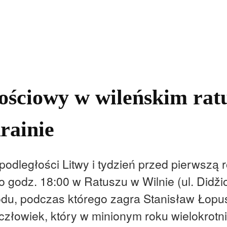
kolnictwo
Samorządy
Kultura
Historia
Komentarze
ościowy w wileńskim rat
rainie
dległości Litwy i tydzień przed pierwszą r
o godz. 18:00 w Ratuszu w Wilnie (ul. Didži
du, podczas którego zagra Stanisław Łopu
 człowiek, który w minionym roku wielokrotn