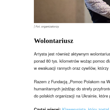
| Fot. organizatorzy
Wolontariusz
Artysta jest również aktywnym wolontarius
ponad 80 tys. kilometrów wożąc pomoc dla l
w ewakuacji rannych oraz cywilów, którzy 
Razem z Fundacją „Pomoc Polakom na Wsch
humanitarnych jeżdżąc do strefy przyfront
do polskich organizacji na Ukrainie, któr
Czytaj więcej:
Klawesynista, który został