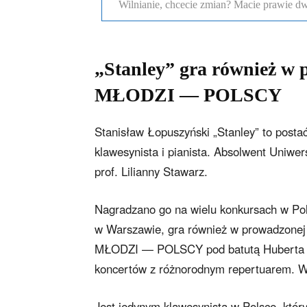
Wilnianie, chcecie zmian? Macie prawie dw
„Stanley” gra również w
MŁODZI — POLSCY
Stanisław Łopuszyński „Stanley” to posta
klawesynista i pianista. Absolwent Uniw
prof. Lilianny Stawarz.
Nagradzano go na wielu konkursach w Pol
w Warszawie, gra również w prowadzonej
MŁODZI — POLSCY pod batutą Huberta Ko
koncertów z różnorodnym repertuarem. Wi
Jest jedynym klawesynistą w Polsce, któr