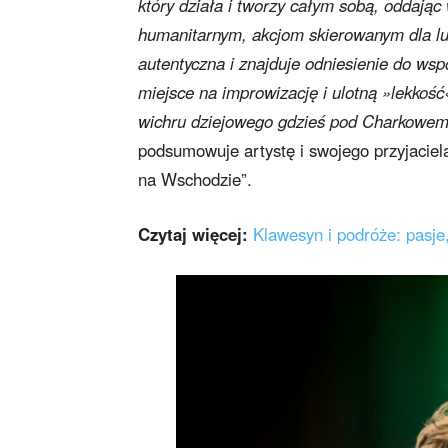
który działa i tworzy całym sobą, oddają
humanitarnym, akcjom skierowanym dla lud
autentyczna i znajduje odniesienie do wsp
miejsce na improwizację i ulotną »lekkość
wichru dziejowego gdzieś pod Charkowem
podsumowuje artystę i swojego przyjacie
na Wschodzie”.
Czytaj więcej:
Klawesyn i podróże: pasje