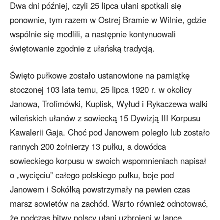
Dwa dni później, czyli 25 lipca ułani spotkali się
ponownie, tym razem w Ostrej Bramie w Wilnie, gdzie
wspólnie się modlili, a następnie kontynuowali
świętowanie zgodnie z ułańską tradycją.
Święto pułkowe zostało ustanowione na pamiątkę
stoczonej 103 lata temu, 25 lipca 1920 r. w okolicy
Janowa, Trofimówki, Kuplisk, Wyłud i Rykaczewa walki
wileńskich ułanów z sowiecką 15 Dywizją III Korpusu
Kawalerii Gaja. Choć pod Janowem poległo lub zostało
rannych 200 żołnierzy 13 pułku, a dowódca
sowieckiego korpusu w swoich wspomnieniach napisał
o „wycięciu” całego polskiego pułku, boje pod
Janowem i Sokółką powstrzymały na pewien czas
marsz sowietów na zachód. Warto również odnotować,
że podczas bitwy polscy ułani uzbrojeni w lance