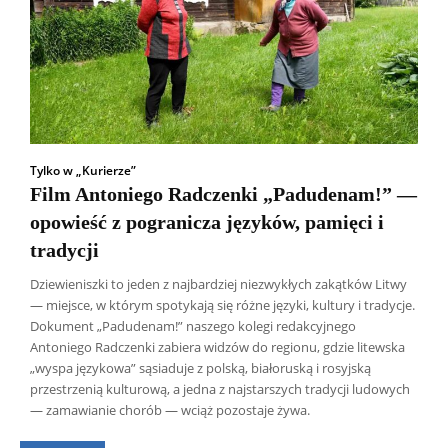
Tylko w „Kurierze”
Film Antoniego Radczenki „Padudenam!” —
opowieść z pogranicza języków, pamięci i
tradycji
Dziewieniszki to jeden z najbardziej niezwykłych zakątków Litwy
— miejsce, w którym spotykają się różne języki, kultury i tradycje.
Dokument „Padudenam!” naszego kolegi redakcyjnego
Antoniego Radczenki zabiera widzów do regionu, gdzie litewska
„wyspa językowa” sąsiaduje z polską, białoruską i rosyjską
Wszyscy
Aleksander Borowik
Antoni Radczenko
przestrzenią kulturową, a jedna z najstarszych tradycji ludowych
Artur Płokszto
Grzegorz Górny
— zamawianie chorób — wciąż pozostaje żywa.
ks. Jarosław Wąsowicz SDB
Piotr Hlebowicz
Rajmund Klonowski
Robert Mickiewicz
Tomasz Snarski