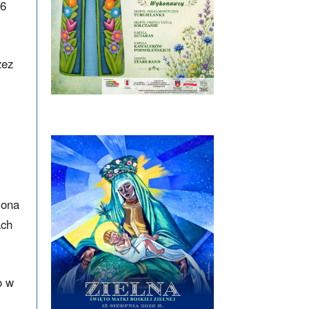
 6
zez
 ona
ach
o w