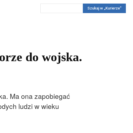
Szukaj w „Kurierze”
Wywiady
Reportaż
Konkursy
Więcej
REKLAMA
PRENUMERATA
KONKURSY
KONTAKTY
rze do wojska.
ska. Ma ona zapobiegać
odych ludzi w wieku