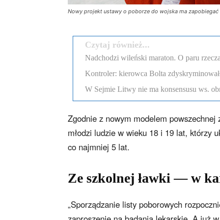
Nowy projekt ustawy o poborze do wojska ma zapobiegać u
Czytaj również...
Nadchodzi wileński maraton. O paru rzecza
Kontroler: kierowca Bolta zdyskryminował
W Sejmie Litwy nie ma konsensusu ws. obr
Zgodnie z nowym modelem powszechnej za
młodzi ludzie w wieku 18 i 19 lat, którzy
co najmniej 5 lat.
Ze szkolnej ławki — w k
„Sporządzanie listy poborowych rozpocznie
zaproszenie na badania lekarskie. A już w