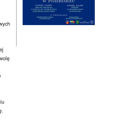
owych
ej
 wolę
y
iu
ę.