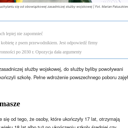
chylaniu się od obowiązkowej zasadniczej służby wojskowej | Fot. Marian Paluszkie
ch lepiej nie zapomnieć
 kobietę z psem przewodnikiem. Jest odpowiedź firmy
onności po 2030 r. Opozycja dała argumenty
sadniczej służby wojskowej, do służby byliby powoływani
 ukończyli szkołę. Pełne wdrożenie powszechnego poboru zaję
amasze
 się od tego, że osoby, które ukończyły 17 lat, otrzymają
 wieku 18 lat albo tuż po ukończeniu szkoły średniej czy