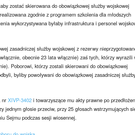
łaby zostać skierowana do obowiązkowej służby wojskowej
y realizowana zgodnie z programem szkolenia dla młodszych
enia wykorzystywana byłaby infrastruktura i personel wojsk
wej zasadniczej służby wojskowej z rezerwy nieprzygotowan
łącznie, obecnie 23 lata włącznie) zaś tych, którzy wyrazili
nie). Poborowi, którzy zostali skierowani do obowiązkowej
 odbyli, byliby powoływani do obowiązkowej zasadniczej służb
a nr
XIVP-3402
i towarzyszące mu akty prawne po przedłożen
zy jednym głosie przeciw, przy 25 głosach wstrzymujących si
iu Sejmu podczas sesji wiosennej.
oboru do wojska