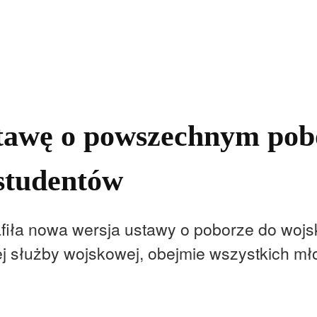
kolnictwo
Samorządy
Kultura
Historia
Komentarze
tawę o powszechnym pobo
studentów
fiła nowa wersja ustawy o poborze do woj
j służby wojskowej, obejmie wszystkich mł