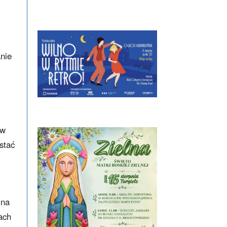
nie
 w
stać
 na
ach