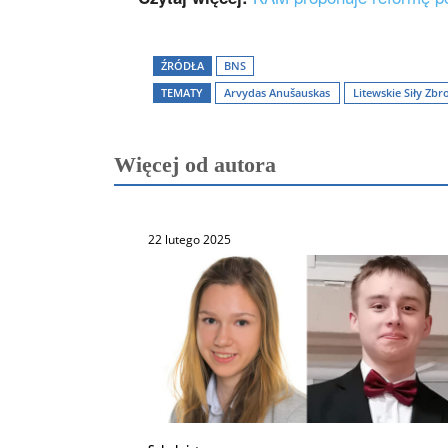
ŹRÓDŁA
BNS
TEMATY
Arvydas Anušauskas
Litewskie Siły Zbr
Więcej od autora
22 lutego 2025