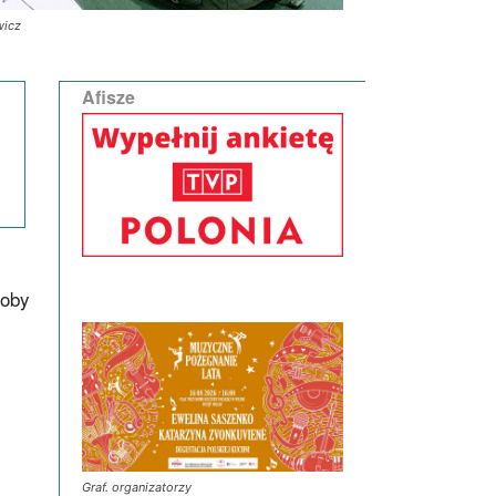
wicz
Afisze
łoby
Graf. organizatorzy