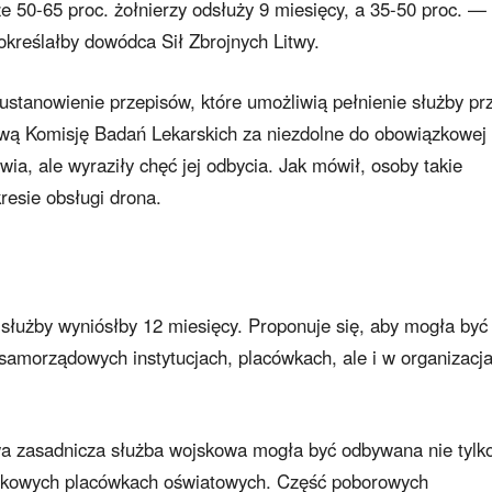
że 50-65 proc. żołnierzy odsłuży 9 miesięcy, a 35-50 proc. —
 określałby dowódca Sił Zbrojnych Litwy.
stanowienie przepisów, które umożliwią pełnienie służby pr
ową Komisję Badań Lekarskich za niezdolne do obowiązkowej
ia, ale wyraziły chęć jej odbycia. Jak mówił, osoby takie
esie obsługi drona.
służby wyniósłby 12 miesięcy. Proponuje się, aby mogła być
samorządowych instytucjach, placówkach, ale i w organizacj
a zasadnicza służba wojskowa mogła być odbywana nie tylk
jskowych placówkach oświatowych. Część poborowych