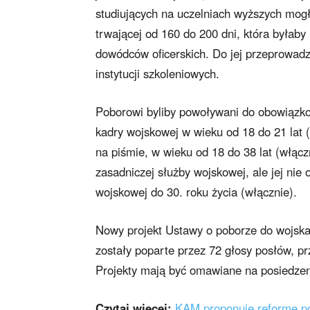
studiujących na uczelniach wyższych mog
trwającej od 160 do 200 dni, która byłab
dowódców oficerskich. Do jej przeprowadz
instytucji szkoleniowych.
Poborowi byliby powoływani do obowiązko
kadry wojskowej w wieku od 18 do 21 lat (w
na piśmie, w wieku od 18 do 38 lat (włącz
zasadniczej służby wojskowej, ale jej nie
wojskowej do 30. roku życia (włącznie).
Nowy projekt Ustawy o poborze do wojsk
zostały poparte przez 72 głosy posłów, pr
Projekty mają być omawiane na posiedzen
Czytaj więcej:
KAM proponuje reformę p