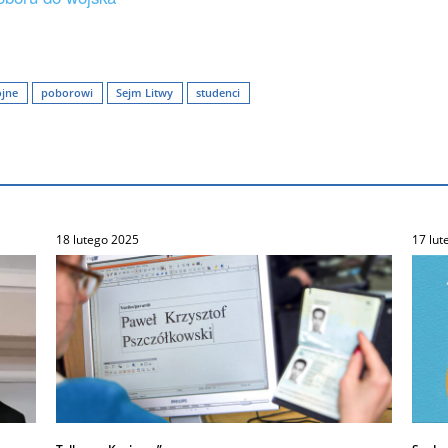
ojne
poborowi
Sejm Litwy
studenci
18 lutego 2025
17 lut