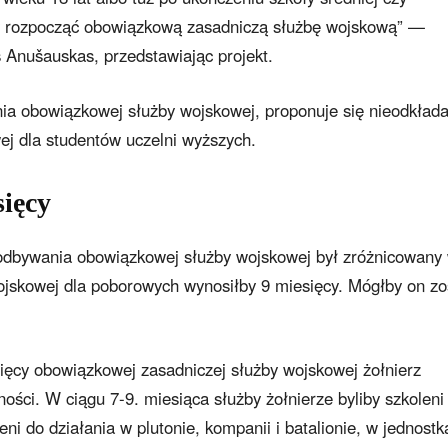
by rozpocząć obowiązkową zasadniczą służbę wojskową” —
s Anušauskas, przedstawiając projekt.
ia obowiązkowej służby wojskowej, proponuje się nieodkłada
ej dla studentów uczelni wyższych.
sięcy
odbywania obowiązkowej służby wojskowej był zróżnicowany
ojskowej dla poborowych wynosiłby 9 miesięcy. Mógłby on zo
sięcy obowiązkowej zasadniczej służby wojskowej żołnierz
ności. W ciągu 7-9. miesiąca służby żołnierze byliby szkoleni
ni do działania w plutonie, kompanii i batalionie, w jednostk