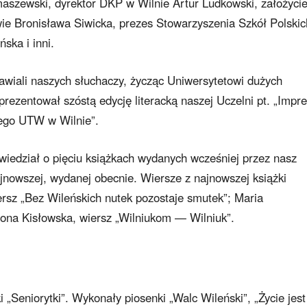
szewski, dyrektor DKP w Wilnie Artur Ludkowski, założycie
ie Bronisława Siwicka, prezes Stowarzyszenia Szkół Polskic
ska i inni.
wiali naszych słuchaczy, życząc Uniwersytetowi dużych
prezentował szóstą edycję literacką naszej Uczelni pt. „Impre
iego UTW w Wilnie”.
iedział o pięciu książkach wydanych wcześniej przez nasz
jnowszej, wydanej obecnie. Wiersze z najnowszej książki
rsz „Bez Wileńskich nutek pozostaje smutek”; Maria
ona Kisłowska, wiersz „Wilniukom — Wilniuk”.
 „Seniorytki”. Wykonały piosenki „Walc Wileński”, „Życie jest