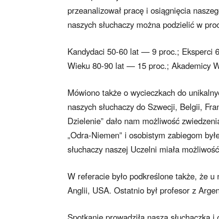
przeanalizował pracę i osiągnięcia nasze
naszych słuchaczy można podzielić w pr
Kandydaci 50-60 lat — 9 proc.; Eksperci 
Wieku 80-90 lat — 15 proc.; Akademicy W
Mówiono także o wycieczkach do unikalnyc
naszych słuchaczy do Szwecji, Belgii, Fra
Dzielenie” dało nam możliwość zwiedzeni
„Odra-Niemen” i osobistym zabiegom byłe
słuchaczy naszej Uczelni miała możliwoś
W referacie było podkreślone także, że u 
Anglii, USA. Ostatnio był profesor z Arge
Spotkanie prowadziła nasza słuchaczka i 