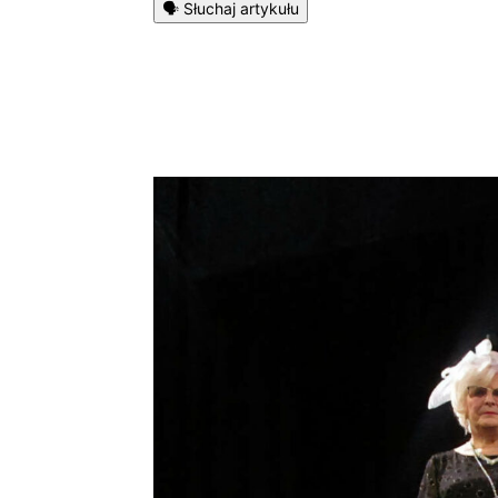
🗣️ Słuchaj artykułu
Podziel się