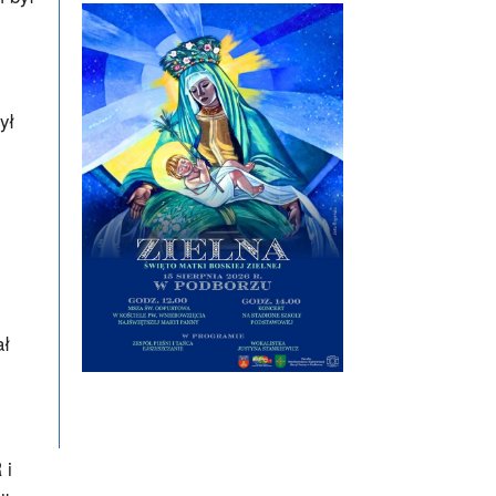
ył
ał
 i