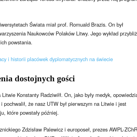
iwersytetach Świata miał prof. Romuald Brazis. On był
warzyszenia Naukowców Polaków Litwy. Jego wykład przybliż
 ich powstania.
cy i historii placówek dyplomatycznych na świecie
nia dostojnych gości
Litwie Konstanty Radziwiłł. On, jako były medyk, opowiedzi
i pochwalił, że nasz UTW był pierwszym na Litwie i jest
, które powstały później.
znickiego Zdzisław Palewicz i europoseł, prezes AWPL-ZChR