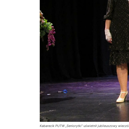
Kabarecik PUTW „Seniorytki” uświetnił jubileuszowy wiecz