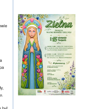
owie
ia
upa
y,
u.
m był