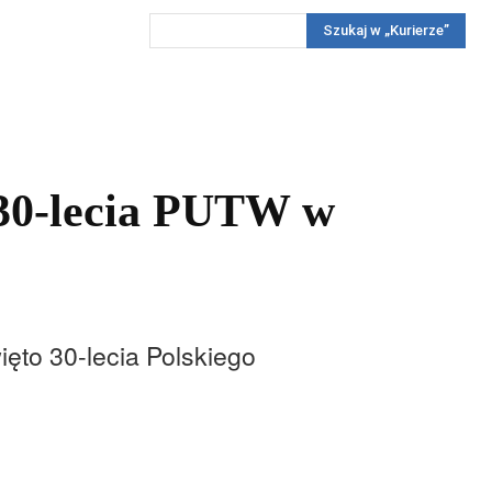
Szukaj w „Kurierze”
Wywiady
Reportaż
Konkursy
Więcej
REKLAMA
PRENUMERATA
KONKURSY
KONTAKTY
30-lecia PUTW w
ięto 30-lecia Polskiego