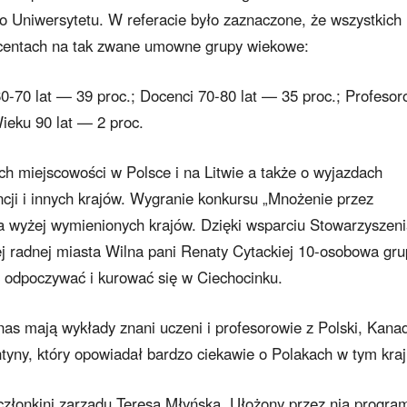
go Uniwersytetu. W referacie było zaznaczone, że wszystkich
ocentach na tak zwane umowne grupy wiekowe:
60-70 lat — 39 proc.; Docenci 70-80 lat — 35 proc.; Profesor
ieku 90 lat — 2 proc.
h miejscowości w Polsce i na Litwie a także o wyjazdach
ncji i innych krajów. Wygranie konkursu „Mnożenie przez
a wyżej wymienionych krajów. Dzięki wsparciu Stowarzyszen
j radnej miasta Wilna pani Renaty Cytackiej 10-osobowa gr
ć odpoczywać i kurować się w Ciechocinku.
nas mają wykłady znani uczeni i profesorowie z Polski, Kanad
ntyny, który opowiadał bardzo ciekawie o Polakach w tym kraj
członkini zarządu Teresa Młyńska. Ułożony przez nią progra