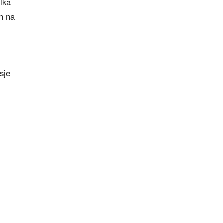
lka
h na
sje