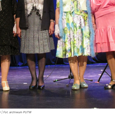
ór | Fot. archiwum PUTW