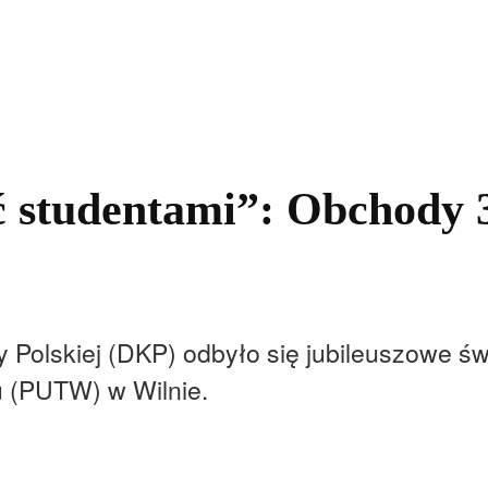
kolnictwo
Samorządy
Kultura
Historia
Komentarze
 studentami”: Obchody 
y Polskiej (DKP) odbyło się jubileuszowe św
u (PUTW) w Wilnie.