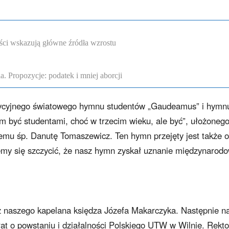
ści wskazują główne źródła wzrostu
. Propozycje: podatek i mniej aborcji
dycyjnego światowego hymnu studentów „Gaudeamus” i hymn
 być studentami, choć w trzecim wieku, ale być”, ułożoneg
temu śp. Danutę Tomaszewicz. Ten hymn przejęty jest także 
y się szczycić, że nasz hymn zyskał uznanie międzynarodo
 naszego kapelana księdza Józefa Makarczyka. Następnie n
rat o powstaniu i działalności Polskiego UTW w Wilnie. Rekto