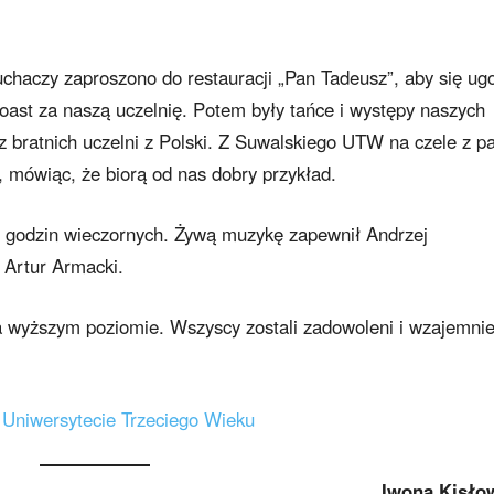
łuchaczy zaproszono do restauracji „Pan Tadeusz”, aby się ug
oast za naszą uczelnię. Potem były tańce i występy naszych
 z bratnich uczelni z Polski. Z Suwalskiego UTW na czele z p
, mówiąc, że biorą od nas dobry przykład.
ch godzin wieczornych. Żywą muzykę zapewnił Andrzej
 Artur Armacki.
a wyższym poziomie. Wszyscy zostali zadowoleni i wzajemni
w Uniwersytecie Trzeciego Wieku
Iwona Kisło