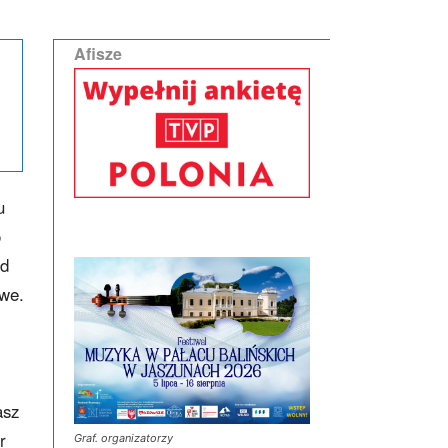
Afisze
u
o
od
we.
asz
r
Graf. organizatorzy