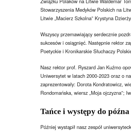
Związku Polaków na Litwie Waldemar Toma
Stowarzyszenia Medyków Polskich na Litw
Litwie „Macierz Szkolna” Krystyna Dzierżyń
Wszyscy przemawiający serdecznie pozdra
sukcesów i osiągnięć. Następnie rektor za
Poetyckie i Kronikarskie Słuchaczy Polsk
Nasz rektor prof. Ryszard Jan Kuźmo opow
Uniwersytet w latach 2000-2023 oraz o na
zaprezentowały: Dorota Kondratowicz, wie
Rondomańska, wiersz „Moja ojczyzna”; Iw
Tańce i występy do późna
Później wystąpił nasz zespół uniwersytecki