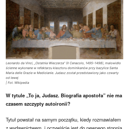
Leonardo da Vinci, „Ostatnia Wieczerza” (Il Cenacolo, 1495–1498), malowidło
ścienne wykonane w refektarzu klasztoru dominikanów przy bazylice Santa
Maria delle Grazie w Mediolanie. Judasz został przedstawiony jako czwarty
od lewej
| Fot. Wikipedia
W tytule „To ja, Judasz. Biografia apostoła” nie ma
czasem szczypty autoironii?
Tytuł powstał na samym początku, kiedy rozmawiałem
z wydawnictwem, i oczywiście jest do pewnego stopnia