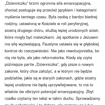
„Dzienniczku” brzmi ogromna siła emancypacyjna,
chociaż posługuje się przecież językiem i kategoriami
myślenia tamtego czasu. Była osobą z bardzo biednej
rodziny, ustawioną w Kościele w roli peryferyjnej,
siostrą drugiego chóru, służbą lepiej urodzonych sióstr,
które mogły być mateczkami. Jej spotkanie z Jezusem
ma siłę wyzwalającą. Faustyna ustawia się w głębokiej
kontrze do rzeczywistości. Nie jako rewolucjonistka, bo
nią nie była, ale jako reformatorka. Kiedy się czyta
późniejsze partie „Dzienniczka”, gdy pisze o nowym
zakonie, który chce założyć, a w którym nie będzie
podziałów, jakie są w starych zakonach, gdzie siostry
lepiej urodzone nie będą uprzywilejowane, to ma to
właśnie ów olbrzymi potencjał emancypacyjny. Zbyt
rzadko czytamy ten tekst w takim duchu. Sprowadzamy