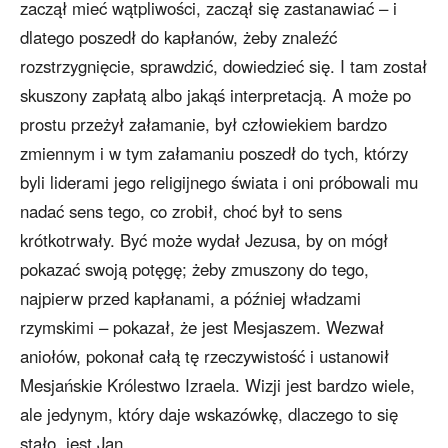
zaczął mieć wątpliwości, zaczął się zastanawiać – i
dlatego poszedł do kapłanów, żeby znaleźć
rozstrzygnięcie, sprawdzić, dowiedzieć się. I tam został
skuszony zapłatą albo jakąś interpretacją. A może po
prostu przeżył załamanie, był człowiekiem bardzo
zmiennym i w tym załamaniu poszedł do tych, którzy
byli liderami jego religijnego świata i oni próbowali mu
nadać sens tego, co zrobił, choć był to sens
krótkotrwały. Być może wydał Jezusa, by on mógł
pokazać swoją potęgę; żeby zmuszony do tego,
najpierw przed kapłanami, a później władzami
rzymskimi – pokazał, że jest Mesjaszem. Wezwał
aniołów, pokonał całą tę rzeczywistość i ustanowił
Mesjańskie Królestwo Izraela. Wizji jest bardzo wiele,
ale jedynym, który daje wskazówkę, dlaczego to się
stało, jest Jan.