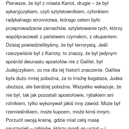
Pierwsze, że był z miasta Kariot, drugie – że był
sykaryjczykiem, czyli sztyletownikiem, członkiem
radykalnego stronnictwa, którego celem było
przeprowadzanie zamachów, sztyletowanie tych, którzy
współpracowali z państwem rzymskim, z okupantem.
Dzisiaj powiedzielibyśmy, że był terrorystą. Jeśli
rzeczywiście był z Karioty, to znaczy, że był jedynym
spośród dwunastu apostołów nie z Galilei, był
Judejczykiem, co ma dla tej historii znaczenie. Galilea
była dużo mniej pobożna, za to trochę bogatsza, Judea
uboższa, ale bardziej pobożna. Wszystko wskazuje, że
nie był, tak jak pozostali apostołowie, rybakiem ani
rolnikiem, tylko wykonywał jakiś inny zawód. Może był
rzemieślnikiem, może kupcem, może kimś innym.
Porzucił swoją krainę, gdzie miał całą masę
nauczycieli – rabinów, którzy mogli go uczyć – i