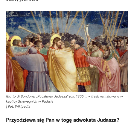
Giotto di Bondone, „Pocałunek Judasza” (ok. 1305 r.) – fresk namalowany w
kaplicy Scrovegnich w Padwie
| Fot. Wikipedia
Przyodziewa się Pan w togę adwokata Judasza?