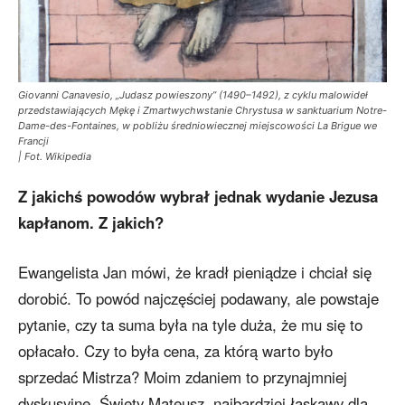
Giovanni Canavesio, „Judasz powieszony” (1490–1492), z cyklu malowideł
przedstawiających Mękę i Zmartwychwstanie Chrystusa w sanktuarium Notre-
Dame-des-Fontaines, w pobliżu średniowiecznej miejscowości La Brigue we
Francji
| Fot. Wikipedia
Z jakichś powodów wybrał jednak wydanie Jezusa
kapłanom. Z jakich?
Ewangelista Jan mówi, że kradł pieniądze i chciał się
dorobić. To powód najczęściej podawany, ale powstaje
pytanie, czy ta suma była na tyle duża, że mu się to
opłacało. Czy to była cena, za którą warto było
sprzedać Mistrza? Moim zdaniem to przynajmniej
dyskusyjne. Święty Mateusz, najbardziej łaskawy dla