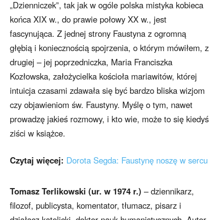
„Dzienniczek”, tak jak w ogóle polska mistyka kobieca
końca XIX w., do prawie połowy XX w., jest
fascynująca. Z jednej strony Faustyna z ogromną
głębią i koniecznością spojrzenia, o którym mówiłem, z
drugiej – jej poprzedniczka, Maria Franciszka
Kozłowska, założycielka kościoła mariawitów, której
intuicja czasami zdawała się być bardzo bliska wizjom
czy objawieniom św. Faustyny. Myślę o tym, nawet
prowadzę jakieś rozmowy, i kto wie, może to się kiedyś
ziści w książce.
Czytaj więcej:
Dorota Segda: Faustynę noszę w sercu
Tomasz Terlikowski (ur. w 1974 r.)
– dziennikarz,
filozof, publicysta, komentator, tłumacz, pisarz i
działacz katolicki, doktor nauk humanistycznych. Autor