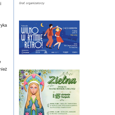
i
Graf. organizatorzy
ryka
e
nież