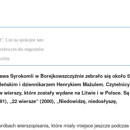
. List na spokojne lato
ocelowym dla migrantów
szósty
awa Syrokomli w Borejkowszczyźnie zebrało się około 5
ileńskim i dziennikarzem Henrykiem Mażulem. Czytelnicy
w wierszy, które zostały wydane na Litwie i w Polsce. Są
991), „22 wiersze“ (2000), „Niedowidzę, niedosłyszę,
róbach wierszopisania, które miały miejsce jeszcze podczas