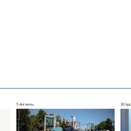
5 dni temu
30 lip