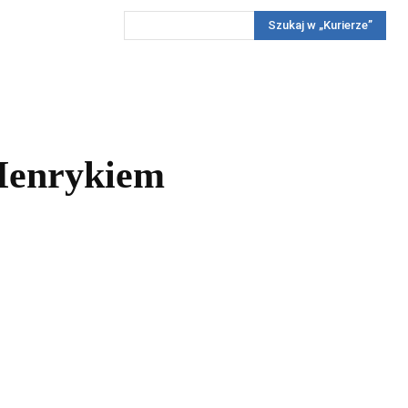
Szukaj w „Kurierze”
Wywiady
Reportaż
Konkursy
Więcej
REKLAMA
PRENUMERATA
KONKURSY
KONTAKTY
 Henrykiem