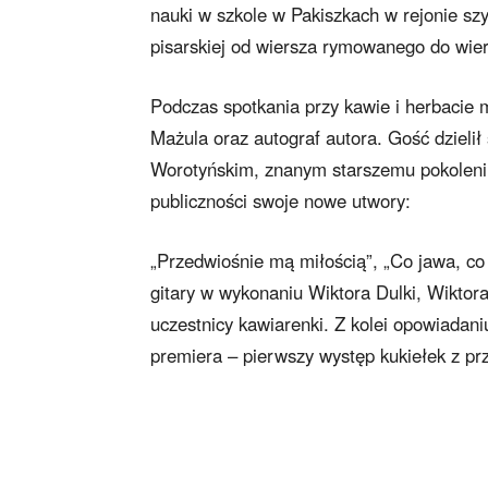
nauki w szkole w Pakiszkach w rejonie szy
pisarskiej od wiersza rymowanego do wie
Podczas spotkania przy kawie i herbacie 
Mażula oraz autograf autora. Gość dzieli
Worotyńskim, znanym starszemu pokoleniu
publiczności swoje nowe utwory:
„Przedwiośnie mą miłością”, „Co jawa, co 
gitary w wykonaniu Wiktora Dulki, Wiktor
uczestnicy kawiarenki. Z kolei opowiadani
premiera – pierwszy występ kukiełek z pr