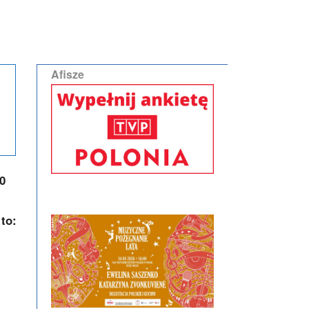
Afisze
0
 to: