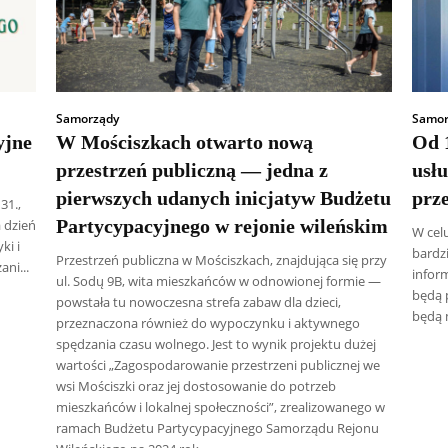
Samorządy
Samor
yjne
W Mościszkach otwarto nową
Od 1
przestrzeń publiczną — jedna z
usł
pierwszych udanych inicjatyw Budżetu
prz
31.,
Partycypacyjnego w rejonie wileńskim
 dzień
W cel
ki i
bardz
Przestrzeń publiczna w Mościszkach, znajdująca się przy
ni...
infor
ul. Sodų 9B, wita mieszkańców w odnowionej formie —
będą 
powstała tu nowoczesna strefa zabaw dla dzieci,
będą 
przeznaczona również do wypoczynku i aktywnego
spędzania czasu wolnego. Jest to wynik projektu dużej
wartości „Zagospodarowanie przestrzeni publicznej we
wsi Mościszki oraz jej dostosowanie do potrzeb
mieszkańców i lokalnej społeczności”, zrealizowanego w
ramach Budżetu Partycypacyjnego Samorządu Rejonu