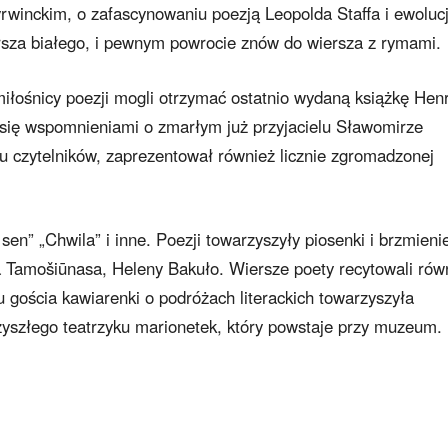
rwinckim, o zafascynowaniu poezją Leopolda Staffa i ewolucj
rsza białego, i pewnym powrocie znów do wiersza z rymami.
miłośnicy poezji mogli otrzymać ostatnio wydaną książkę Hen
ł się wspomnieniami o zmarłym już przyjacielu Sławomirze
 czytelników, zaprezentował również licznie zgromadzonej
sen” „Chwila” i inne. Poezji towarzyszyły piosenki i brzmieni
a Tamošiūnasa, Heleny Bakuło. Wiersze poety recytowali rów
u gościa kawiarenki o podróżach literackich towarzyszyła
zyszłego teatrzyku marionetek, który powstaje przy muzeum.