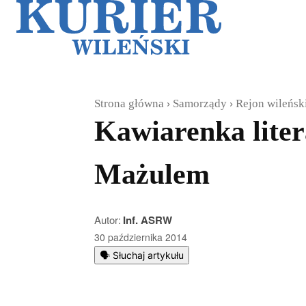
Galerie
Sz
Strona główna
Samorządy
Rejon wileńsk
Kawiarenka lite
Mażulem
Autor:
Inf. ASRW
30 października 2014
🗣️ Słuchaj artykułu