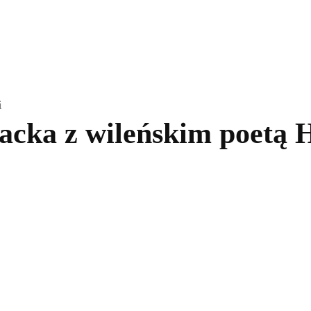
kolnictwo
Samorządy
Kultura
Historia
Komentarze
i
racka z wileńskim poetą