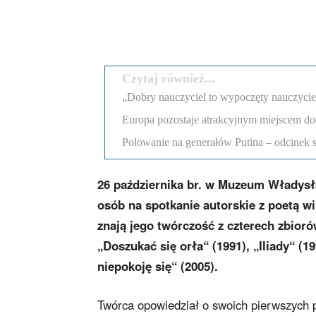
Podziel się
Czytaj również...
„Dobry nauczyciel to wypoczęty nauczyciel”
Europa pozostaje atrakcyjnym miejscem d
Polowanie na generałów Putina – odcinek 
26 października br. w Muzeum Władysł
osób na spotkanie autorskie z poetą w
znają jego twórczość z czterech zbioró
„Doszukać się orła“ (1991), „Iliady“ (1
niepokoję się“ (2005).
Twórca opowiedział o swoich pierwszych p