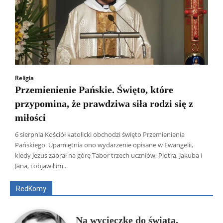
Religia
Przemienienie Pańskie. Święto, które
przypomina, że prawdziwa siła rodzi się z
miłości
6 sierpnia Kościół katolicki obchodzi święto Przemienienia
Pańskiego. Upamiętnia ono wydarzenie opisane w Ewangelii,
Wszyscy
Aleksander Borowik
Antoni Radczenko
kiedy Jezus zabrał na górę Tabor trzech uczniów, Piotra, Jakuba i
Artur Płokszto
Grzegorz Górny
Jana, i objawił im...
ks. Jarosław Wąsowicz SDB
Piotr Hlebowicz
Rajmund Klonowski
Robert Mickiewicz
Tomasz Snarski
RedKomy
Więcej
Na wycieczkę do świata,