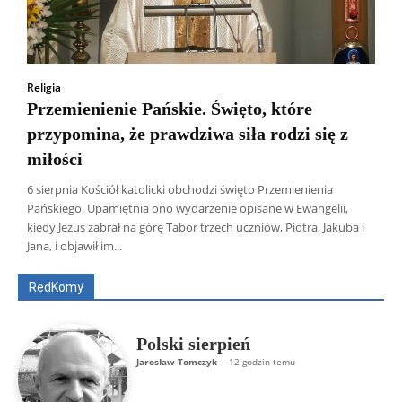
Religia
Przemienienie Pańskie. Święto, które
przypomina, że prawdziwa siła rodzi się z
miłości
6 sierpnia Kościół katolicki obchodzi święto Przemienienia
Pańskiego. Upamiętnia ono wydarzenie opisane w Ewangelii,
Wszyscy
Aleksander Borowik
Antoni Radczenko
kiedy Jezus zabrał na górę Tabor trzech uczniów, Piotra, Jakuba i
Artur Płokszto
Grzegorz Górny
Jana, i objawił im...
ks. Jarosław Wąsowicz SDB
Piotr Hlebowicz
Rajmund Klonowski
Robert Mickiewicz
Tomasz Snarski
RedKomy
Więcej
Polski sierpień
Jarosław Tomczyk
-
12 godzin temu