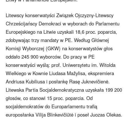
Litewscy konserwatyści Związek Ojczyzny-Litewscy
Chrześcijańscy Demokraci w wyborach do Parlamentu
Europejskiego na Litwie uzyskali 18,6 proc. poparcia,
zdobywając trzy mandaty w PE. Według Głównej
Komisji Wyborczej (GKW) na konserwatystów głos
oddało 245 900 wyborców. Do pracy w PE
konserwatyści wyślą: prof. Uniwersytetu im. Witolda
Wielkiego w Kownie Liudasa Mažylisa, ekspremiera
Andriusa Kubiliusa i posłankę Rasę Juknevičienė.
Litewska Partia Socjaldemokratyczna uzyskała 199 200
głosów, co stanowi 15 proc. poparcia. Od
socjaldemokratów do Europarlamentu trafią
europosłanka Vilija Blinkevičiūtė i poseł Juozas Olekas.