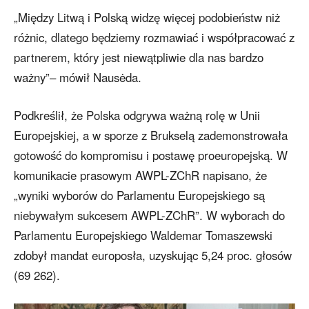
„Między Litwą i Polską widzę więcej podobieństw niż
różnic, dlatego będziemy rozmawiać i współpracować z
partnerem, który jest niewątpliwie dla nas bardzo
ważny”– mówił Nausėda.
Podkreślił, że Polska odgrywa ważną rolę w Unii
Europejskiej, a w sporze z Brukselą zademonstrowała
gotowość do kompromisu i postawę proeuropejską. W
komunikacie prasowym AWPL-ZChR napisano, że
„wyniki wyborów do Parlamentu Europejskiego są
niebywałym sukcesem AWPL-ZChR”. W wyborach do
Parlamentu Europejskiego Waldemar Tomaszewski
zdobył mandat europosła, uzyskując 5,24 proc. głosów
(69 262).