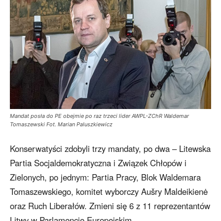
Mandat posła do PE obejmie po raz trzeci lider AWPL-ZChR Waldemar
Tomaszewski Fot. Marian Paluszkiewicz
Konserwatyści zdobyli trzy mandaty, po dwa – Litewska
Partia Socjaldemokratyczna i Związek Chłopów i
Zielonych, po jednym: Partia Pracy, Blok Waldemara
Tomaszewskiego, komitet wyborczy Aušry Maldeikienė
oraz Ruch Liberałów. Zmieni się 6 z 11 reprezentantów
Litwy w Parlamencie Europejskim.