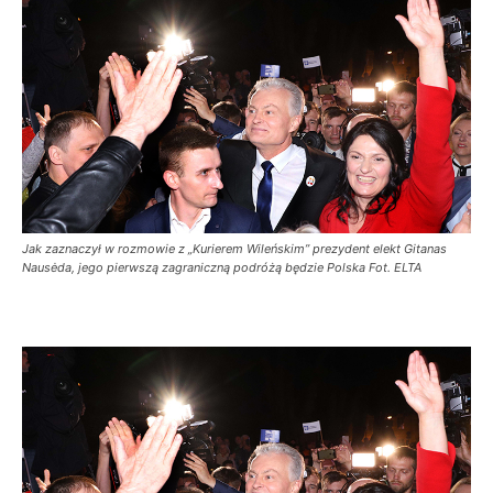
Jak zaznaczył w rozmowie z „Kurierem Wileńskim” prezydent elekt Gitanas
Nausėda, jego pierwszą zagraniczną podróżą będzie Polska Fot. ELTA