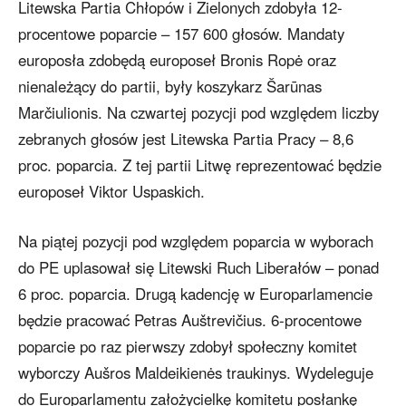
Litewska Partia Chłopów i Zielonych zdobyła 12-
procentowe poparcie – 157 600 głosów. Mandaty
europosła zdobędą europoseł Bronis Ropė oraz
nienależący do partii, były koszykarz Šarūnas
Marčiulionis. Na czwartej pozycji pod względem liczby
zebranych głosów jest Litewska Partia Pracy – 8,6
proc. poparcia. Z tej partii Litwę reprezentować będzie
europoseł Viktor Uspaskich.
Na piątej pozycji pod względem poparcia w wyborach
do PE uplasował się Litewski Ruch Liberałów – ponad
6 proc. poparcia. Drugą kadencję w Europarlamencie
będzie pracować Petras Auštrevičius. 6-procentowe
poparcie po raz pierwszy zdobył społeczny komitet
wyborczy Aušros Maldeikienės traukinys. Wydeleguje
do Europarlamentu założycielkę komitetu posłankę