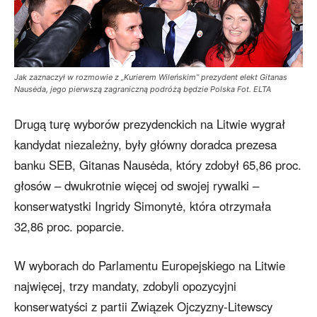
Jak zaznaczył w rozmowie z „Kurierem Wileńskim” prezydent elekt Gitanas
Nausėda, jego pierwszą zagraniczną podróżą będzie Polska Fot. ELTA
Drugą turę wyborów prezydenckich na Litwie wygrał
kandydat niezależny, były główny doradca prezesa
banku SEB, Gitanas Nausėda, który zdobył 65,86 proc.
głosów – dwukrotnie więcej od swojej rywalki –
konserwatystki Ingridy Simonytė, która otrzymała
32,86 proc. poparcie.
W wyborach do Parlamentu Europejskiego na Litwie
najwięcej, trzy mandaty, zdobyli opozycyjni
konserwatyści z partii Związek Ojczyzny-Litewscy