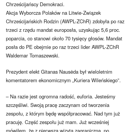
Chrześcijańscy Demokraci.
Akcja Wyborcza Polaków na Litwie-Związek
Chrześcijańskich Rodzin (AWPL-ZChR) zdobyła po raz
trzeci z rzędu mandat europosła, uzyskując 5,6 proc.
poparcia, co stanowi około 70 tysięcy głosów. Mandat
posła do PE obejmie po raz trzeci lider AWPL-ZChR
Waldemar Tomaszewski.
Prezydent elekt Gitanas Nausėda był wieloletnim
komentatorem ekonomicznym „Kuriera Wileńskiego”.
– Na razie jest ogromna radość, euforia. Jesteśmy
szczęśliwi. Swoją pracę zaczynam od tworzenia
zespołu, z którym będę współpracować. Nad tym już
pracuję. Część zespołu już mam. Już wcześniej
mówiłem, że z pierwszą wizytą zagraniczną, po