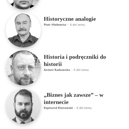
Historyczne analogie
Piotr Hlebowicz
-
4 dni temu
Historia i podręczniki do
historii
Antoni Radczenko
-
5 dni temu
„Biznes jak zawsze” – w
internecie
Rajmund Klonowski
-
6 dni temu