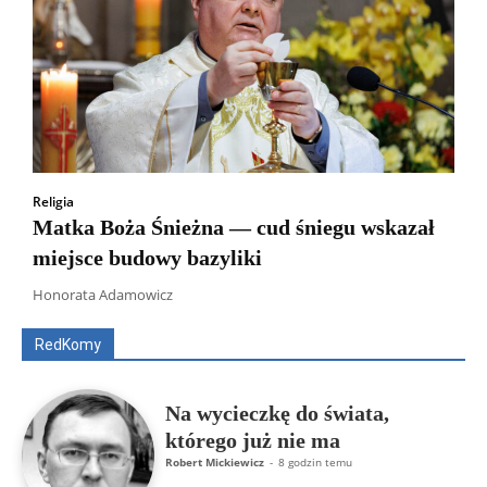
Religia
Matka Boża Śnieżna — cud śniegu wskazał
miejsce budowy bazyliki
Wszyscy
Aleksander Borowik
Antoni Radczenko
Artur Płokszto
Grzegorz Górny
Honorata Adamowicz
ks. Jarosław Wąsowicz SDB
Piotr Hlebowicz
Rajmund Klonowski
Robert Mickiewicz
Tomasz Snarski
RedKomy
Więcej
Na wycieczkę do świata,
którego już nie ma
Robert Mickiewicz
-
8 godzin temu