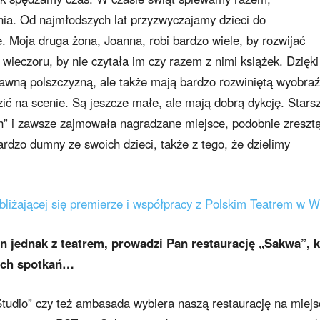
ia. Od najmłodszych lat przyzwyczajamy dzieci do
 Moja druga żona, Joanna, robi bardzo wiele, by rozwijać
 wieczoru, by nie czytała im czy razem z nimi książek. Dzięki
awną polszczyzną, ale także mają bardzo rozwiniętą wyobraź
ić na scenie. Są jeszcze małe, ale mają dobrą dykcję. Stars
ch” i zawsze zajmowała nagradzane miejsce, podobnie zresztą
ardzo dumny ze swoich dzieci, także z tego, że dzielimy
liżającej się premierze i współpracy z Polskim Teatrem w Wi
 jednak z teatrem, prowadzi Pan restaurację „Sakwa”, k
nych spotkań…
„Studio” czy też ambasada wybiera naszą restaurację na miejs