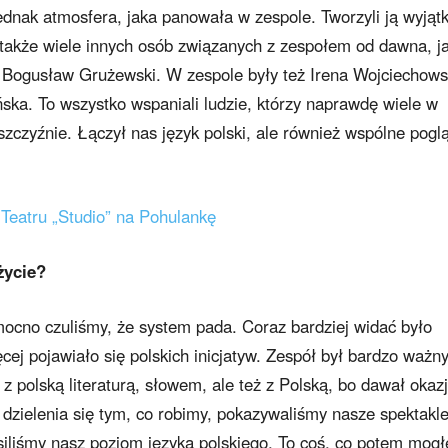
ednak atmosfera, jaka panowała w zespole. Tworzyli ją wyjąt
ale także wiele innych osób związanych z zespołem od dawna, j
 Bogusław Grużewski. W zespole były też Irena Wojciechows
ka. To wszystko wspaniali ludzie, którzy naprawdę wiele w
szczyźnie. Łączył nas język polski, ale również wspólne pogl
Teatru „Studio” na Pohulankę
życie?
 mocno czuliśmy, że system pada. Coraz bardziej widać było
ęcej pojawiało się polskich inicjatyw. Zespół był bardzo waż
polską literaturą, słowem, ale też z Polską, bo dawał okaz
dzielenia się tym, co robimy, pokazywaliśmy nasze spektakl
nosiliśmy nasz poziom języka polskiego. To coś, co potem mog