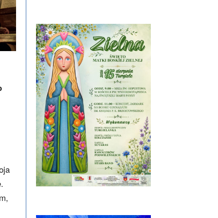
o
oja
.
em,