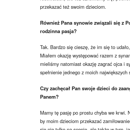
przekazać też swoim dzieciom.
Również Pana synowie związali się z P
rodzinna pasja?
Tak. Bardzo się cieszę, że im się to udało
Miałem okazję występować razem z synam
mieliśmy natomiast okazję zagrać ojca i s
spełnienie jednego z moich największych
Czy zachęcał Pan swoje dzieci do zaang
Panem?
Mamy tę pasję po prostu chyba we krwi. Ni
by moim dzieciom przekazać zamiłowanie d
się nie tylko na scenie, ale także w tym