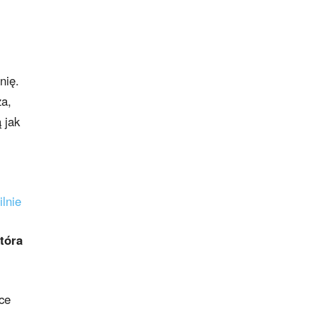
nię.
za,
 jak
lnie
tóra
ce