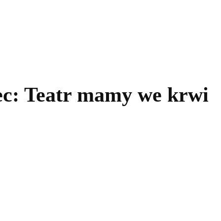
kolnictwo
Samorządy
Kultura
Historia
Komentarze
ec: Teatr mamy we krwi