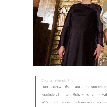
Czytaj również...
Nadchodzi wileński maraton. O paru rzecza
Kontroler: kierowca Bolta zdyskryminował
W Sejmie Litwy nie ma konsensusu ws. obr