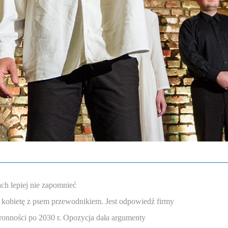
ch lepiej nie zapomnieć
 kobietę z psem przewodnikiem. Jest odpowiedź firmy
onności po 2030 r. Opozycja dała argumenty