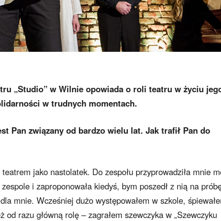
tru „Studio” w Wilnie opowiada o roli teatru w życiu jeg
 solidarności w trudnych momentach.
st Pan związany od bardzo wielu lat. Jak trafił Pan do
 teatrem jako nastolatek. Do zespołu przyprowadziła mnie m
w zespole i zaproponowała kiedyś, bym poszedł z nią na próbę
e dla mnie. Wcześniej dużo występowałem w szkole, śpiewał
eż od razu główną rolę – zagrałem szewczyka w „Szewczyku