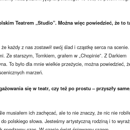
olskim Teatrem „Studio”. Można więc powiedzieć, że to t
, że każdy z nas zostawił swój ślad i cząstkę serca na scenie.
i. Ze starszym, Tomkiem, grałem w „Chopinie”. Z Darkiem
yna. To było dla mnie wielkie przeżycie, można powiedzieć, ż
 scenicznych marzeń.
ażowania się w teatr, czy też po prostu – przyszły same
e musiałem ich zachęcać, ale to nie znaczy, że nic nie robi
o polskiego słowa. Jesteśmy artystyczną rodziną i to wyra
, jak spędzamy czas. W czasie świąt śpiewamy razem,