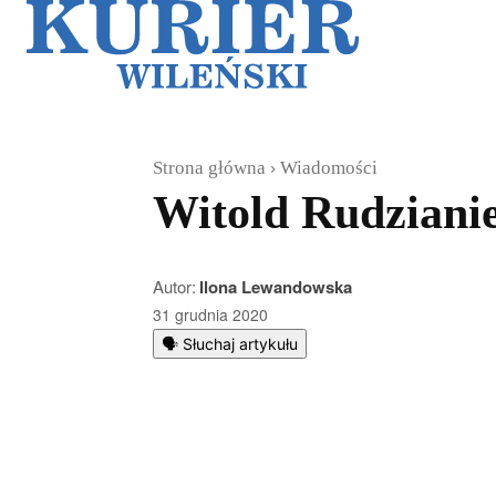
Galerie
Sz
Strona główna
Wiadomości
Witold Rudziani
Autor:
Ilona Lewandowska
31 grudnia 2020
🗣️ Słuchaj artykułu
Podziel się