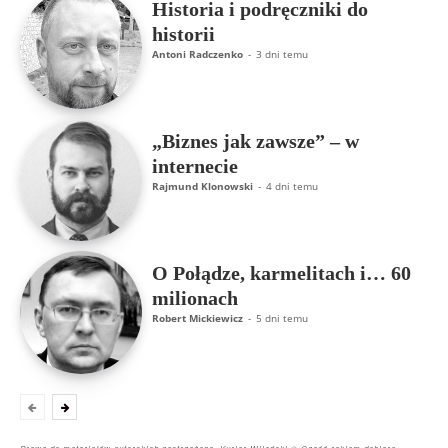
Historia i podręczniki do
historii
Antoni Radczenko
-
3 dni temu
„Biznes jak zawsze” – w
internecie
Rajmund Klonowski
-
4 dni temu
O Połądze, karmelitach i… 60
milionach
Robert Mickiewicz
-
5 dni temu