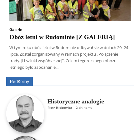
Galerie
Obóz letni w Rudominie [Z GALERIĄ]
W tym roku obóz letni w Rudominie odbywał się w dniach 20–24
lipca. Został zorganizowany w ramach projektu „Połączenie
Wszyscy
Aleksander Borowik
Antoni Radczenko
tradycji i sztuki współczesnej”. Celem tegorocznego obozu
Artur Płokszto
Grzegorz Górny
letniego było zapoznanie...
ks. Jarosław Wąsowicz SDB
Piotr Hlebowicz
Rajmund Klonowski
Robert Mickiewicz
Tomasz Snarski
RedKomy
Więcej
Historyczne analogie
Piotr Hlebowicz
-
2 dni temu