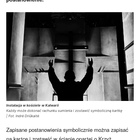
Instalacja w kościele w Kalwarii
Każdy może dokonać rachunku sumienia i zostawić symboliczną kartkę
| Fot. Indrė Driūkaitė
Zapisane postanowienia symbolicznie można zapisać
na kartce i zostawić w ścianie opartej o Krzyż