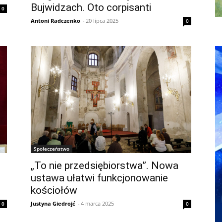
Bujwidzach. Oto corpisanti
0
Antoni Radczenko
-
20 lipca 2025
0
Społeczeństwo
„To nie przedsiębiorstwa”. Nowa
ustawa ułatwi funkcjonowanie
kościołów
Justyna Giedrojć
-
4 marca 2025
0
0