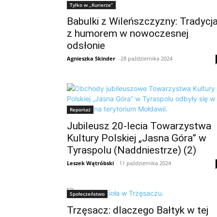
Tylko w „Kurierze”
Babulki z Wileńszczyzny: Tradycj
z humorem w nowoczesnej
odsłonie
Agnieszka Skinder
-
28 października 2024
Reportaż
Jubileusz 20-lecia Towarzystwa
Kultury Polskiej „Jasna Góra” w
Tyraspolu (Naddniestrze) (2)
Leszek Wątróbski
-
11 października 2024
Społeczeństwo
Trzęsacz: dlaczego Bałtyk w tej