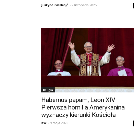
Justyna Giedrojć
-
2 listopada 2025
Religia
Habemus papam, Leon XIV!
Pierwsza homilia Amerykanina
wyznaczy kierunki Kościoła
KW
-
9 maja 2025