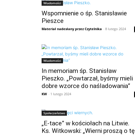
Wiadomości
Wspomnienie o śp. Stanisławie
Pieszce
Materiał nadesłany przez Czytelnika
-
8 lutego 2024
Wiadomości
In memoriam śp. Stanisław
Pieszko. „Powtarzał, byśmy mieli
dobre wzorce do naśladowania”
KW
-
1 lutego 2024
Społeczeństwo
„E-tace” w kościołach na Litwie.
Ks. Witkowski: „Wierni proszą o tę