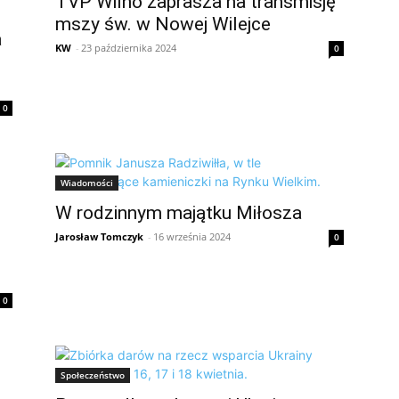
TVP Wilno zaprasza na transmisję
mszy św. w Nowej Wilejce
a
KW
-
23 października 2024
0
0
Wiadomości
W rodzinnym majątku Miłosza
Jarosław Tomczyk
-
16 września 2024
0
0
Społeczeństwo