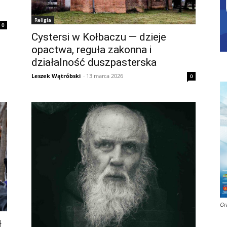
Religia
0
Cystersi w Kołbaczu — dzieje
opactwa, reguła zakonna i
działalność duszpasterska
Leszek Wątróbski
-
13 marca 2026
0
Gr
ł