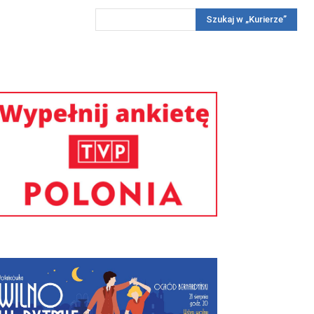
Szukaj w „Kurierze”
Wywiady
Reportaż
Konkursy
Więcej
REKLAMA
PRENUMERATA
KONKURSY
KONTAKTY