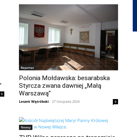
Reportaż
Polonia Mołdawska: besarabska
”
Styrcza zwana dawniej „Małą
Warszawą”
0
Leszek Wątróbski
-
27 listopada 2024
0
Newsy