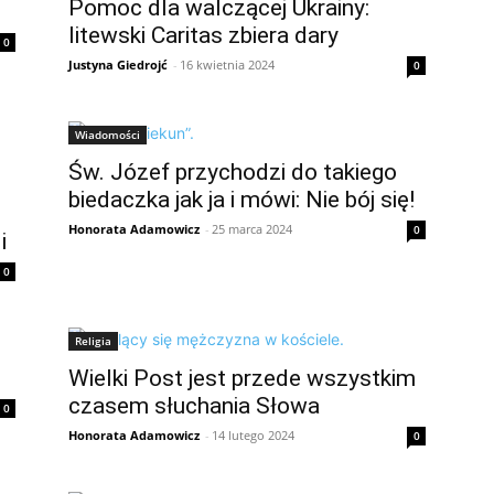
Pomoc dla walczącej Ukrainy:
litewski Caritas zbiera dary
0
Justyna Giedrojć
-
16 kwietnia 2024
0
Wiadomości
Św. Józef przychodzi do takiego
biedaczka jak ja i mówi: Nie bój się!
Honorata Adamowicz
-
25 marca 2024
0
i
0
Religia
Wielki Post jest przede wszystkim
czasem słuchania Słowa
0
Honorata Adamowicz
-
14 lutego 2024
0