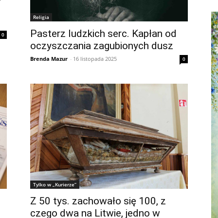
Religia
Pasterz ludzkich serc. Kapłan od
0
oczyszczania zagubionych dusz
Brenda Mazur
-
16 listopada 2025
0
Tylko w „Kurierze”
Z 50 tys. zachowało się 100, z
czego dwa na Litwie, jedno w