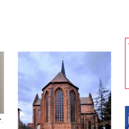
kolnictwo
Samorządy
Kultura
Historia
Komentarze
”.
w