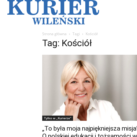
Galerie
Sz
Strona główna
Tagi
Kościół
Tag: Kościół
Tylko w „Kurierze”
„To była moja najpiękniejsza misja
O polskiej edukacji i tożsamości 