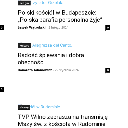
Religia
Polski kościół w Budapeszcie:
„Polska parafia personalna żyje”
Leszek Wątróbski
-
2 lutego 2024
0
0
Kultura
Radość śpiewania i dobra
obecność
Honorata Adamowicz
-
22 stycznia 2024
0
0
Newsy
TVP Wilno zaprasza na transmisję
Mszy św. z kościoła w Rudominie