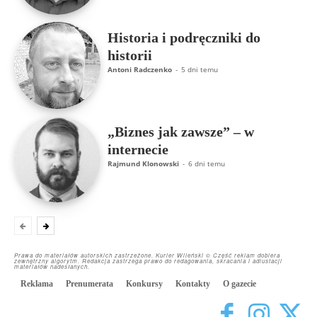
Historia i podręczniki do
historii
Antoni Radczenko
-
5 dni temu
„Biznes jak zawsze” – w
internecie
Rajmund Klonowski
-
6 dni temu
Prawa do materiałów autorskich zastrzeżone. Kurier Wileński © Część reklam dobiera
zewnętrzny algorytm. Redakcja zastrzega prawo do redagowania, skracania i adiustacji
materiałów nadesłanych.
Reklama
Prenumerata
Konkursy
Kontakty
O gazecie