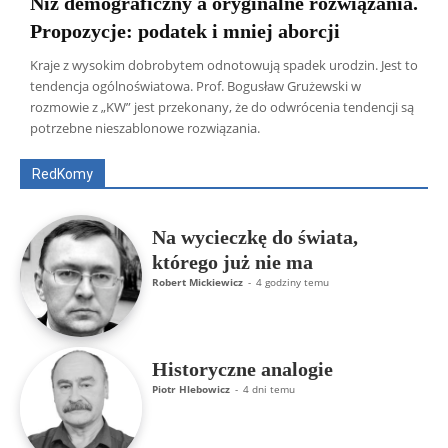
Niż demograficzny a oryginalne rozwiązania.
Propozycje: podatek i mniej aborcji
Kraje z wysokim dobrobytem odnotowują spadek urodzin. Jest to
tendencja ogólnoświatowa. Prof. Bogusław Grużewski w
Wszyscy
Aleksander Borowik
Antoni Radczenko
rozmowie z „KW” jest przekonany, że do odwrócenia tendencji są
Artur Płokszto
Grzegorz Górny
potrzebne nieszablonowe rozwiązania.
ks. Jarosław Wąsowicz SDB
Piotr Hlebowicz
Rajmund Klonowski
Robert Mickiewicz
Tomasz Snarski
RedKomy
Więcej
Na wycieczkę do świata,
którego już nie ma
Robert Mickiewicz
-
4 godziny temu
Historyczne analogie
Piotr Hlebowicz
-
4 dni temu