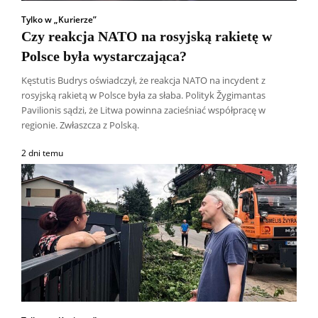
Tylko w „Kurierze”
Czy reakcja NATO na rosyjską rakietę w
Polsce była wystarczająca?
Kęstutis Budrys oświadczył, że reakcja NATO na incydent z
rosyjską rakietą w Polsce była za słaba. Polityk Žygimantas
Pavilionis sądzi, że Litwa powinna zacieśniać współpracę w
regionie. Zwłaszcza z Polską.
2 dni temu