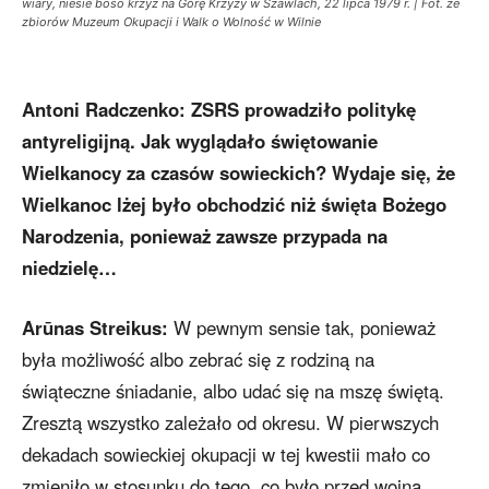
wiary, niesie boso krzyż na Górę Krzyży w Szawlach, 22 lipca 1979 r. | Fot. ze
zbiorów Muzeum Okupacji i Walk o Wolność w Wilnie
Antoni Radczenko:
ZSRS prowadziło politykę
antyreligijną. Jak wyglądało świętowanie
Wielkanocy za czasów sowieckich? Wydaje się, że
Wielkanoc lżej było obchodzić niż święta Bożego
Narodzenia, ponieważ zawsze przypada na
niedzielę…
Arūnas Streikus:
W pewnym sensie tak, ponieważ
była możliwość albo zebrać się z rodziną na
świąteczne śniadanie, albo udać się na mszę świętą.
Zresztą wszystko zależało od okresu. W pierwszych
dekadach sowieckiej okupacji w tej kwestii mało co
zmieniło w stosunku do tego, co było przed wojną.