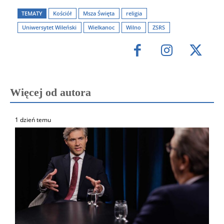
TEMATY
Kościół
Msza Święta
religia
Uniwersytet Wileński
Wielkanoc
Wilno
ZSRS
Więcej od autora
1 dzień temu