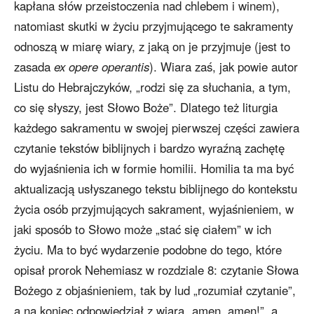
kapłana słów przeistoczenia nad chlebem i winem),
natomiast skutki w życiu przyjmującego te sakramenty
odnoszą w miarę wiary, z jaką on je przyjmuje (jest to
zasada
ex opere operantis
). Wiara zaś, jak powie autor
Listu do Hebrajczyków, „rodzi się za słuchania, a tym,
co się słyszy, jest Słowo Boże”. Dlatego też liturgia
każdego sakramentu w swojej pierwszej części zawiera
czytanie tekstów biblijnych i bardzo wyraźną zachętę
do wyjaśnienia ich w formie homilii. Homilia ta ma być
aktualizacją usłyszanego tekstu biblijnego do kontekstu
życia osób przyjmujących sakrament, wyjaśnieniem, w
jaki sposób to Słowo może „stać się ciałem” w ich
życiu. Ma to być wydarzenie podobne do tego, które
opisał prorok Nehemiasz w rozdziale 8: czytanie Słowa
Bożego z objaśnieniem, tak by lud „rozumiał czytanie”,
a na koniec odpowiedział z wiarą „amen, amen!”, a