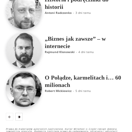
historii
Antoni Radczenko
-
3 dni temu
„Biznes jak zawsze” – w
internecie
Rajmund Klonowski
-
4 dni temu
O Połądze, karmelitach i… 60
milionach
Robert Mickiewicz
-
5 dni temu
Prawa do materiałów autorskich zastrzeżone. Kurier Wileński © Część reklam dobiera
zewnętrzny algorytm. Redakcja zastrzega prawo do redagowania, skracania i adiustacji