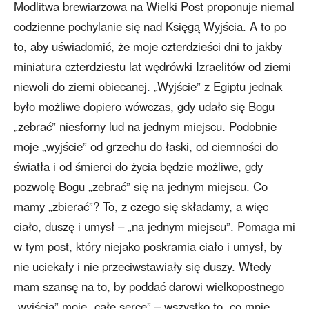
Modlitwa brewiarzowa na Wielki Post proponuje niemal
codzienne pochylanie się nad Księgą Wyjścia. A to po
to, aby uświadomić, że moje czterdzieści dni to jakby
miniatura czterdziestu lat wędrówki Izraelitów od ziemi
niewoli do ziemi obiecanej. „Wyjście” z Egiptu jednak
było możliwe dopiero wówczas, gdy udało się Bogu
„zebrać” niesforny lud na jednym miejscu. Podobnie
moje „wyjście” od grzechu do łaski, od ciemności do
światła i od śmierci do życia będzie możliwe, gdy
pozwolę Bogu „zebrać” się na jednym miejscu. Co
mamy „zbierać”? To, z czego się składamy, a więc
ciało, duszę i umysł – „na jednym miejscu”. Pomaga mi
w tym post, który niejako poskramia ciało i umysł, by
nie uciekały i nie przeciwstawiały się duszy. Wtedy
mam szansę na to, by poddać darowi wielkopostnego
„wyjścia” moje „całe serce” – wszystko to, co mnie