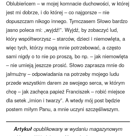
Oblubieńcem – w mojej komnacie duchowości, w której
jest mi dobrze, i do której – co najgorsze – nie
dopuszczam nikogo innego. Tymczasem Słowo bardzo
jasno poleca mi: „wyjdź!”. Wyjdź, by zobaczyć lud,
który współtworzysz – starców, dzieci i niemowlęta, a
więc tych, którzy mogą mnie potrzebować, a często
sami nigdy o to nie po proszą, bo np. – jak niemowlęta
– nie umieją jeszcze prosić. Słowo zaprasza mnie do
jałmużny – odpowiadania na potrzeby mojego ludu
przede wszystkim darem ze swojego serca, w którym
chcę – jak zachęca papież Franciszek – robić miejsce
dla setek „imion i twarzy”. A wtedy mój post będzie
postem miłym Panu, a mnie uczyni szczęśliwszym.
Artykuł
opublikowany w wydaniu magazynowym