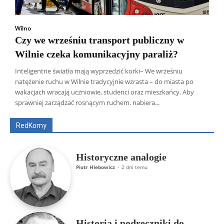
Wilno
Czy we wrześniu transport publiczny w
Wilnie czeka komunikacyjny paraliż?
Inteligentne światła mają wyprzedzić korki– We wrześniu
natężenie ruchu w Wilnie tradycyjnie wzrasta – do miasta po
Wszyscy
Aleksander Borowik
Antoni Radczenko
wakacjach wracają uczniowie, studenci oraz mieszkańcy. Aby
Artur Płokszto
Grzegorz Górny
sprawniej zarządzać rosnącym ruchem, nabiera...
ks. Jarosław Wąsowicz SDB
Piotr Hlebowicz
Rajmund Klonowski
Robert Mickiewicz
Tomasz Snarski
RedKomy
Więcej
Historyczne analogie
Piotr Hlebowicz
-
2 dni temu
Historia i podręczniki do