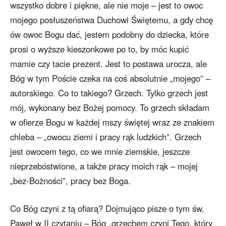
wszystko dobre i piękne, ale nie moje – jest to owoc
mojego posłuszeństwa Duchowi Świętemu, a gdy chcę
ów owoc Bogu dać, jestem podobny do dziecka, które
prosi o wyższe kieszonkowe po to, by móc kupić
mamie czy tacie prezent. Jest to postawa urocza, ale
Bóg w tym Poście czeka na coś absolutnie „mojego” –
autorskiego. Co to takiego? Grzech. Tylko grzech jest
mój, wykonany bez Bożej pomocy. To grzech składam
w ofierze Bogu w każdej mszy świętej wraz ze znakiem
chleba – „owocu ziemi i pracy rąk ludzkich”. Grzech
jest owocem tego, co we mnie ziemskie, jeszcze
nieprzebóstwione, a także pracy moich rąk – mojej
„bez-Bożności”, pracy bez Boga.
Co Bóg czyni z tą ofiarą? Dojmująco pisze o tym św.
Paweł w II czytaniu – Bóg „grzechem czyni Tego, który