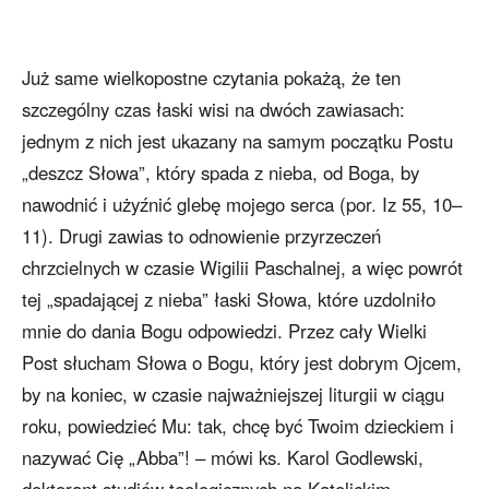
Już same wielkopostne czytania pokażą, że ten
szczególny czas łaski wisi na dwóch zawiasach:
jednym z nich jest ukazany na samym początku Postu
„deszcz Słowa”, który spada z nieba, od Boga, by
nawodnić i użyźnić glebę mojego serca (por. Iz 55, 10–
11). Drugi zawias to odnowienie przyrzeczeń
chrzcielnych w czasie Wigilii Paschalnej, a więc powrót
tej „spadającej z nieba” łaski Słowa, które uzdolniło
mnie do dania Bogu odpowiedzi. Przez cały Wielki
Post słucham Słowa o Bogu, który jest dobrym Ojcem,
by na koniec, w czasie najważniejszej liturgii w ciągu
roku, powiedzieć Mu: tak, chcę być Twoim dzieckiem i
nazywać Cię „Abba”! – mówi ks. Karol Godlewski,
doktorant studiów teologicznych na Katolickim