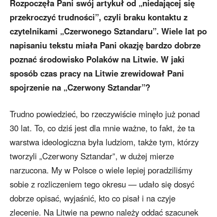
Rozpoczęła Pani swój artykuł od „niedającej się
przekroczyć trudności”, czyli braku kontaktu z
czytelnikami „Czerwonego Sztandaru”. Wiele lat po
napisaniu tekstu miała Pani okazję bardzo dobrze
poznać środowisko Polaków na Litwie. W jaki
sposób czas pracy na Litwie zrewidował Pani
spojrzenie na „Czerwony Sztandar”?
Trudno powiedzieć, bo rzeczywiście minęło już ponad
30 lat. To, co dziś jest dla mnie ważne, to fakt, że ta
warstwa ideologiczna była ludziom, także tym, którzy
tworzyli „Czerwony Sztandar”, w dużej mierze
narzucona. My w Polsce o wiele lepiej poradziliśmy
sobie z rozliczeniem tego okresu — udało się dosyć
dobrze opisać, wyjaśnić, kto co pisał i na czyje
zlecenie. Na Litwie na pewno należy oddać szacunek