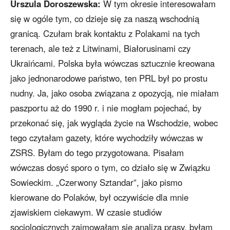
Urszula Doroszewska:
W tym okresie interesowałam
się w ogóle tym, co dzieje się za naszą wschodnią
granicą. Czułam brak kontaktu z Polakami na tych
terenach, ale też z Litwinami, Białorusinami czy
Ukraińcami. Polska była wówczas sztucznie kreowana
jako jednonarodowe państwo, ten PRL był po prostu
nudny. Ja, jako osoba związana z opozycją, nie miałam
paszportu aż do 1990 r. i nie mogłam pojechać, by
przekonać się, jak wygląda życie na Wschodzie, wobec
tego czytałam gazety, które wychodziły wówczas w
ZSRS. Byłam do tego przygotowana. Pisałam
wówczas dosyć sporo o tym, co działo się w Związku
Sowieckim. „Czerwony Sztandar”, jako pismo
kierowane do Polaków, był oczywiście dla mnie
zjawiskiem ciekawym. W czasie studiów
socjologicznych zajmowałam się analizą prasy, byłam