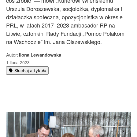
coś zrobić” — mówi „Kurierowi Wileńskiemu”
Urszula Doroszewska, socjolożka, dyplomatka i
działaczka społeczna, opozycjonistka w okresie
PRL, w latach 2017–2023 ambasador RP na
Litwie, członkini Rady Fundacji „Pomoc Polakom
na Wschodzie” im. Jana Olszewskiego.
Autor:
Ilona Lewandowska
1 lipca 2023
🗣️ Słuchaj artykułu