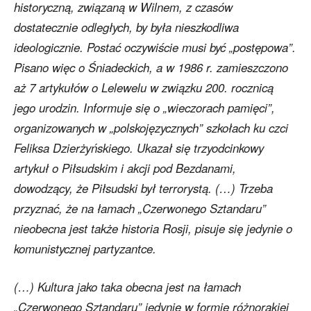
historyczną, związaną w Wilnem, z czasów
dostatecznie odległych, by była nieszkodliwa
ideologicznie. Postać oczywiście musi być „postępowa”.
Pisano więc o Śniadeckich, a w 1986 r. zamieszczono
aż 7 artykułów o Lelewelu w związku 200. rocznicą
jego urodzin. Informuje się o „wieczorach pamięci”,
organizowanych w „polskojęzycznych” szkołach ku czci
Feliksa Dzierżyńskiego. Ukazał się trzyodcinkowy
artykuł o Piłsudskim i akcji pod Bezdanami,
dowodzący, że Piłsudski był terrorystą. (…) Trzeba
przyznać, że na łamach „Czerwonego Sztandaru”
nieobecna jest także historia Rosji, pisuje się jedynie o
komunistycznej partyzantce.
(…) Kultura jako taka obecna jest na łamach
„Czerwonego Sztandaru” jedynie w formie różnorakiej