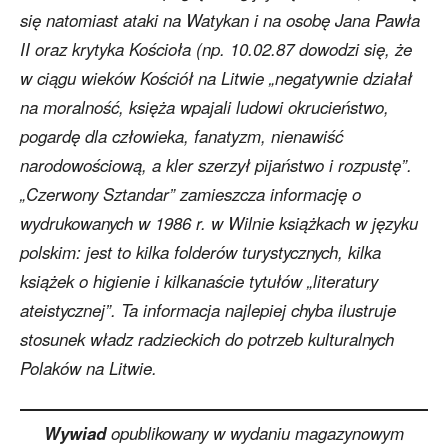
się natomiast ataki na Watykan i na osobę Jana Pawła
II oraz krytyka Kościoła (np. 10.02.87 dowodzi się, że
w ciągu wieków Kościół na Litwie „negatywnie działał
na moralność, księża wpajali ludowi okrucieństwo,
pogardę dla człowieka, fanatyzm, nienawiść
narodowościową, a kler szerzył pijaństwo i rozpustę”.
„Czerwony Sztandar” zamieszcza informację o
wydrukowanych w 1986 r. w Wilnie książkach w języku
polskim: jest to kilka folderów turystycznych, kilka
książek o higienie i kilkanaście tytułów „literatury
ateistycznej”. Ta informacja najlepiej chyba ilustruje
stosunek władz radzieckich do potrzeb kulturalnych
Polaków na Litwie.
Wywiad
opublikowany w wydaniu magazynowym