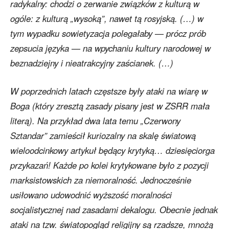
radykalny: chodzi o zerwanie związków z kulturą w
ogóle: z kulturą „wysoką”, nawet tą rosyjską. (…) w
tym wypadku sowietyzacja polegałaby — prócz prób
zepsucia języka — na wpychaniu kultury narodowej w
beznadziejny i nieatrakcyjny zaścianek. (…)
W poprzednich latach częstsze były ataki na wiarę w
Boga (który zresztą zasady pisany jest w ZSRR mała
literą). Na przykład dwa lata temu „Czerwony
Sztandar” zamieścił kuriozalny na skalę światową
wieloodcinkowy artykuł będący krytyką… dziesięciorga
przykazań! Każde po kolei krytykowane było z pozycji
marksistowskich za niemoralność. Jednocześnie
usiłowano udowodnić wyższość moralności
socjalistycznej nad zasadami dekalogu. Obecnie jednak
ataki na tzw. światopogląd religijny są rzadsze, mnożą