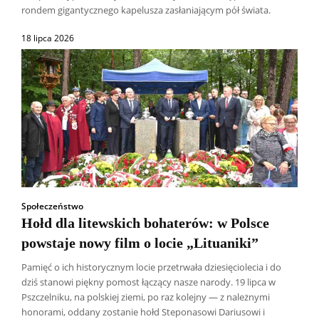
rondem gigantycznego kapelusza zasłaniającym pół świata.
18 lipca 2026
Społeczeństwo
Hołd dla litewskich bohaterów: w Polsce
powstaje nowy film o locie „Lituaniki”
Pamięć o ich historycznym locie przetrwała dziesięciolecia i do
dziś stanowi piękny pomost łączący nasze narody. 19 lipca w
Pszczelniku, na polskiej ziemi, po raz kolejny — z należnymi
Wszyscy
Aleksander Borowik
Antoni Radczenko
honorami, oddany zostanie hołd Steponasowi Dariusowi i
Artur Płokszto
Grzegorz Górny