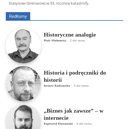
Stasysowi Girėnasowi w 93. rocznicę katastrofy.
ks. Jarosław Wąsowicz SDB
Piotr Hlebowicz
Rajmund Klonowski
Robert Mickiewicz
Tomasz Snarski
RedKomy
Więcej
Historyczne analogie
Piotr Hlebowicz
-
2 dni temu
Historia i podręczniki do
historii
Antoni Radczenko
-
3 dni temu
„Biznes jak zawsze” – w
internecie
Rajmund Klonowski
-
4 dni temu