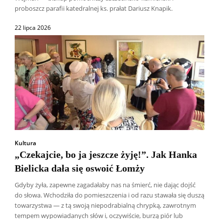
proboszcz parafii katedralnej ks. prałat Dariusz Knapik.
22 lipca 2026
Kultura
„Czekajcie, bo ja jeszcze żyję!”. Jak Hanka
Bielicka dała się oswoić Łomży
Gdyby żyła, zapewne zagadałaby nas na śmierć, nie dając dojść
do słowa. Wchodziła do pomieszczenia i od razu stawała się duszą
towarzystwa — z tą swoją niepodrabialną chrypką, zawrotnym
tempem wypowiadanych słów i, oczywiście, burzą piór lub