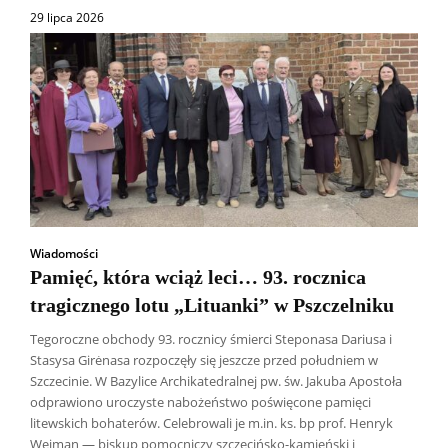
29 lipca 2026
Wiadomości
Pamięć, która wciąż leci… 93. rocznica
tragicznego lotu „Lituanki” w Pszczelniku
Tegoroczne obchody 93. rocznicy śmierci Steponasa Dariusa i
Stasysa Girėnasa rozpoczęły się jeszcze przed południem w
Szczecinie. W Bazylice Archikatedralnej pw. św. Jakuba Apostoła
odprawiono uroczyste nabożeństwo poświęcone pamięci
litewskich bohaterów. Celebrowali je m.in. ks. bp prof. Henryk
Wejman — biskup pomocniczy szczecińsko-kamieński i