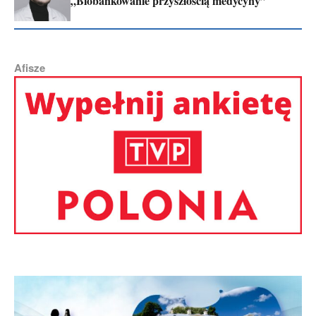
„Biobankowanie przyszłością medycyny”
Afisze