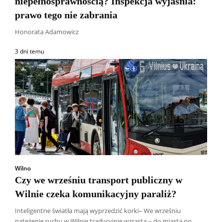
niepełnosprawnością? Inspekcja wyjaśnia:
prawo tego nie zabrania
Honorata Adamowicz
3 dni temu
Wilno
Czy we wrześniu transport publiczny w
Wilnie czeka komunikacyjny paraliż?
Inteligentne światła mają wyprzedzić korki– We wrześniu
natężenie ruchu w Wilnie tradycyjnie wzrasta – do miasta po