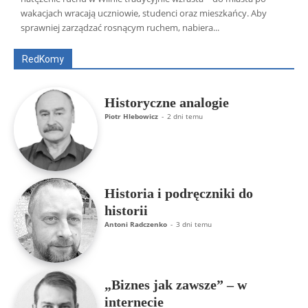
Wszyscy
Aleksander Borowik
Antoni Radczenko
wakacjach wracają uczniowie, studenci oraz mieszkańcy. Aby
Artur Płokszto
Grzegorz Górny
sprawniej zarządzać rosnącym ruchem, nabiera...
ks. Jarosław Wąsowicz SDB
Piotr Hlebowicz
Rajmund Klonowski
Robert Mickiewicz
Tomasz Snarski
RedKomy
Więcej
Historyczne analogie
Piotr Hlebowicz
-
2 dni temu
Historia i podręczniki do
historii
Antoni Radczenko
-
3 dni temu
„Biznes jak zawsze” – w
internecie