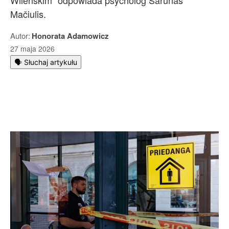
Wileńskim” odpowiada psycholog Šarūnas
Mačiulis.
Autor:
Honorata Adamowicz
27 maja 2026
🗣️ Słuchaj artykułu