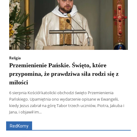
Religia
Przemienienie Pańskie. Święto, które
przypomina, że prawdziwa siła rodzi się z
miłości
6 sierpnia Kościół katolicki obchodzi święto Przemienienia
Pańskiego. Upamiętnia ono wydarzenie opisane w Ewangelii,
Wszyscy
Aleksander Borowik
Antoni Radczenko
kiedy Jezus zabrał na górę Tabor trzech uczniów, Piotra, Jakuba i
Artur Płokszto
Grzegorz Górny
Jana, i objawił im...
ks. Jarosław Wąsowicz SDB
Piotr Hlebowicz
Rajmund Klonowski
Robert Mickiewicz
Tomasz Snarski
RedKomy
Więcej