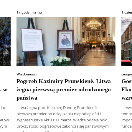
17 godzin temu
1 dzie
Wiadomości
Gospo
.
Pogrzeb Kazimiry Prunskienė. Litwa
Gos
. w
żegna pierwszą premier odrodzonego
Eko
państwa
wzr
dać
Litwa żegna prof. Kazimirę Danutę Prunskienė —
Litew
pierwszą premier po odzyskaniu niepodległości i
tempe
żetów
sygnatariuszkę Aktu z 11 marca. Władze oddają hołd.
impon
owym
Uroczystości pogrzebowe zakończą się państwowym
funda