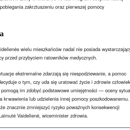
apobiegania zakrztuszeniu oraz pierwszej pomocy
ta
idelienės wielu mieszkańców nadal nie posiada wystarczając
mocy przed przybyciem ratowników medycznych.
ytuacje ekstremalne zdarzają się niespodziewanie, a pomoc
ecyduje o tym, czy uda się uratować życie i zdrowie człowiek
 pomogą im zdobyć podstawowe umiejętności — oceny sytuac
a krwawienia lub udzielenia innej pomocy poszkodowanemu.
że znacznie zmniejszyć ryzyko poważnych konsekwencji
aimutė Vaidelienė, wiceminister zdrowia.