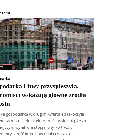
ń temu
darka
podarka Litwy przyspieszyła.
nomiści wskazują główne źródła
ostu
ska gospodarka w drugim kwartale zaskoczyła
m wzrostu, jednak ekonomiści wskazują, że za
ującym wynikiem stoją nie tylko trwałe
menty. Część impulsów miała charakter