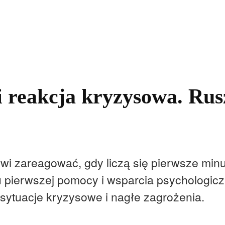
kolnictwo
Samorządy
Kultura
Historia
Komentarze
 reakcja kryzysowa. Rus
wi zareagować, gdy liczą się pierwsze min
u pierwszej pomocy i wsparcia psychologic
ytuacje kryzysowe i nagłe zagrożenia.