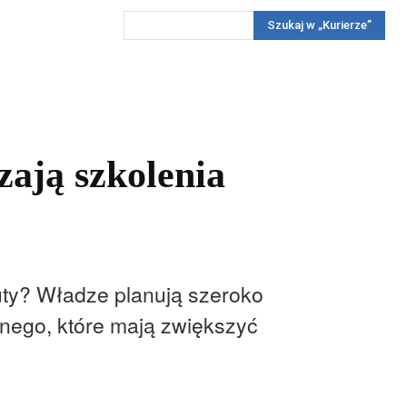
Szukaj w „Kurierze”
Wywiady
Reportaż
Konkursy
Więcej
REKLAMA
PRENUMERATA
KONKURSY
KONTAKTY
zają szkolenia
uty? Władze planują szeroko
znego, które mają zwiększyć