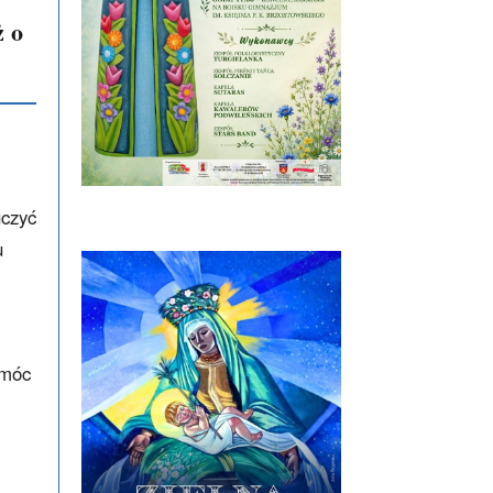
ż o
uczyć
u
omóc