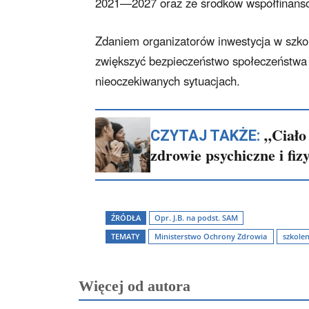
2021—2027 oraz ze środków współfinansow
Zdaniem organizatorów inwestycja w szko
zwiększyć bezpieczeństwo społeczeństwa
nieoczekiwanych sytuacjach.
„Ciało
CZYTAJ TAKŻE:
zdrowie psychiczne i fiz
ŹRÓDŁA
Opr. J.B. na podst. SAM
TEMATY
Ministerstwo Ochrony Zdrowia
szkolen
Więcej od autora