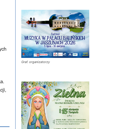
ych
Graf. organizatorzy
a.
ji,