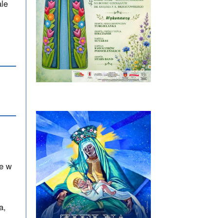
ale
że w
a,