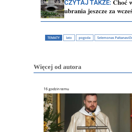
Choć w
CZYTAJ TAKŻE:
ubrania jeszcze za wcze
TEMATY
lato
pogoda
Selemonas Paltanaviči
Więcej od autora
16 godzin temu