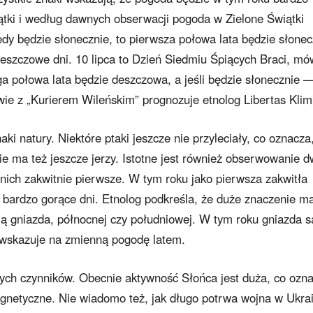
wiątki i według dawnych obserwacji pogoda w Zielone Świątki
edy będzie słonecznie, to pierwsza połowa lata będzie słonec
eszczowe dni. 10 lipca to Dzień Siedmiu Śpiących Braci, mó
ruga połowa lata będzie deszczowa, a jeśli będzie słonecznie 
ie z „Kurierem Wileńskim” prognozuje etnolog Libertas Klim
i natury. Niektóre ptaki jeszcze nie przyleciały, co oznacza
ie ma też jeszcze jerzy. Istotne jest również obserwowanie 
 nich zakwitnie pierwsze. W tym roku jako pierwsza zakwitła
e bardzo gorące dni. Etnolog podkreśla, że duże znaczenie m
dają gniazda, północnej czy południowej. W tym roku gniazda s
 wskazuje na zmienną pogodę latem.
ych czynników. Obecnie aktywność Słońca jest duża, co ozn
etyczne. Nie wiadomo też, jak długo potrwa wojna w Ukrai