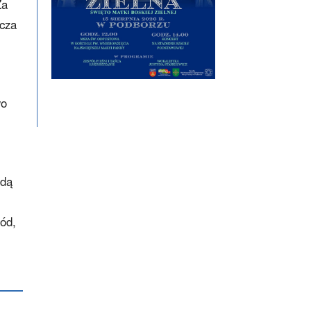
Za
acza
wo
ędą
ód,