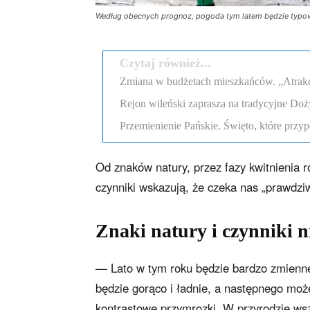
Według obecnych prognoz, pogoda tym latem będzie typowo 
Czytaj również...
Zmiana w budżetach mieszkańców. „Atrakcyj
Rejon wileński zaprasza na tradycyjne Doż
Przemienienie Pańskie. Święto, które przyp
Od znaków natury, przez fazy kwitnienia r
czynniki wskazują, że czeka nas „prawdziwe
Znaki natury i czynniki 
— Lato w tym roku będzie bardzo zmienne
będzie gorąco i ładnie, a następnego moż
kontrastowe przymrozki. W przyrodzie wsz