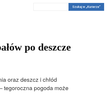
Szukaj w „Kurierze”
Wywiady
Reportaż
Konkursy
Więcej
REKLAMA
PRENUMERATA
KONKURSY
KONTAKTY
pałów po deszcze
nia oraz deszcz i chłód
ą — tegoroczna pogoda może