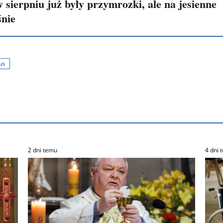
 sierpniu już były przymrozki, ale na jesienne
śnie
us
2 dni temu
4 dni 