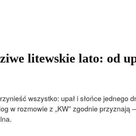
kolnictwo
Samorządy
Kultura
Historia
Komentarze
iwe litewskie lato: od u
rzynieść wszystko: upał i słońce jednego d
nolog w rozmowie z „KW” zgodnie przyznaj
lna.