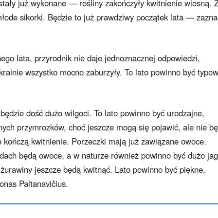
tały już wykonane — rośliny zakończyły kwitnienie wiosną. 
młode sikorki. Będzie to już prawdziwy początek lata — zazn
ego lata, przyrodnik nie daje jednoznacznej odpowiedzi,
krainie wszystko mocno zaburzyły. To lato powinno być typo
ędzie dość dużo wilgoci. To lato powinno być urodzajne,
lnych przymrozków, choć jeszcze mogą się pojawić, ale nie b
 kończą kwitnienie. Porzeczki mają już zawiązane owoce.
odach będą owoce, a w naturze również powinno być dużo jag
 żurawiny jeszcze będą kwitnąć. Lato powinno być piękne,
onas Paltanavičius.