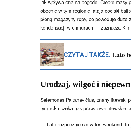
jak wpływa ona na pogodę. Ciepłe masy p
obecnie w tym regionie latają pociski bal
płoną magazyny ropy, co powoduje duże z
kondensacji w chmurach — zaznacza Kli
Lato b
CZYTAJ TAKŻE:
Urodzaj, wilgoć i niepewn
Selemonas Paltanavičius, znany litewski 
tym roku czeka nas prawdziwe litewskie la
— Lato rozpocznie się w ten weekend, to j