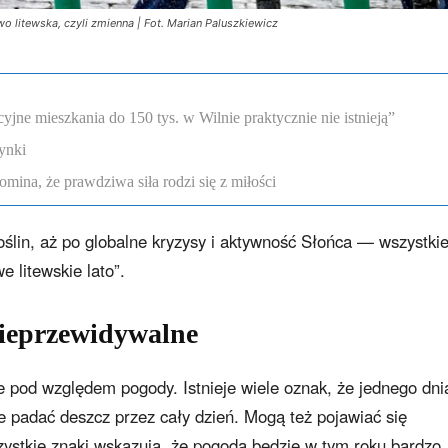
litewska, czyli zmienna | Fot. Marian Paluszkiewicz
ne mieszkania do 150 tys. w Wilnie praktycznie nie istnieją”
ynki
omina, że prawdziwa siła rodzi się z miłości
oślin, aż po globalne kryzysy i aktywność Słońca — wszystki
 litewskie lato”.
nieprzewidywalne
 pod względem pogody. Istnieje wiele oznak, że jednego dni
e padać deszcz przez cały dzień. Mogą też pojawiać się
ystkie znaki wskazują, że pogoda będzie w tym roku bardzo