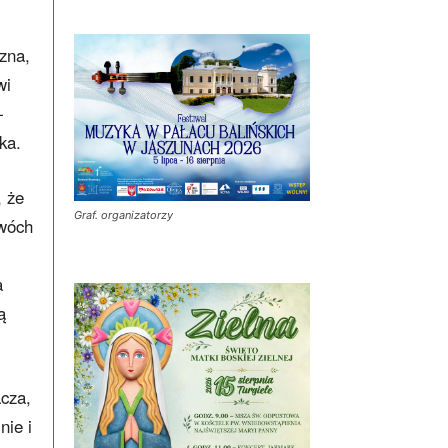
zna,
wi
—
ka.
, że
Graf. organizatorzy
dwóch
a
ą
acza,
nie i