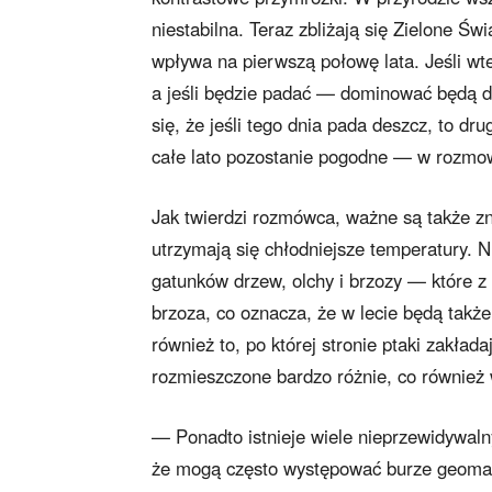
niestabilna. Teraz zbliżają się Zielone Ś
wpływa na pierwszą połowę lata. Jeśli wt
a jeśli będzie padać — dominować będą d
się, że jeśli tego dnia pada deszcz, to d
całe lato pozostanie pogodne — w rozmow
Jak twierdzi rozmówca, ważne są także znak
utrzymają się chłodniejsze temperatury. N
gatunków drzew, olchy i brzozy — które z
brzoza, co oznacza, że w lecie będą takż
również to, po której stronie ptaki zakła
rozmieszczone bardzo różnie, co również
— Ponadto istnieje wiele nieprzewidywaln
że mogą często występować burze geomagn