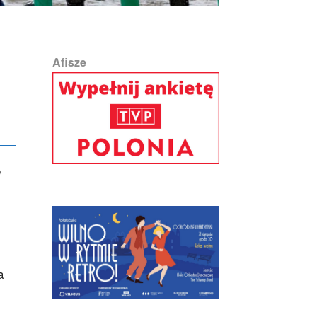
Afisze
e
a