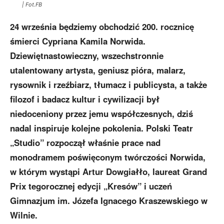
| Fot.FB
24 września będziemy obchodzić 200. rocznicę
śmierci Cypriana Kamila Norwida.
Dziewiętnastowieczny, wszechstronnie
utalentowany artysta, geniusz pióra, malarz,
rysownik i rzeźbiarz, tłumacz i publicysta, a także
filozof i badacz kultur i cywilizacji był
niedoceniony przez jemu współczesnych, dziś
nadal inspiruje kolejne pokolenia. Polski Teatr
„Studio” rozpoczął właśnie prace nad
monodramem poświęconym twórczości Norwida,
w którym wystąpi Artur Dowgiałło, laureat Grand
Prix tegorocznej edycji „Kresów” i uczeń
Gimnazjum im. Józefa Ignacego Kraszewskiego w
Wilnie.