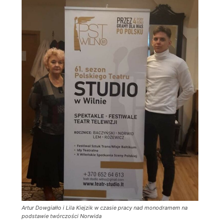
Artur Dowgiałło i Lila Kiejzik w czasie pracy nad monodramem na
podstawie twórczości Norwida