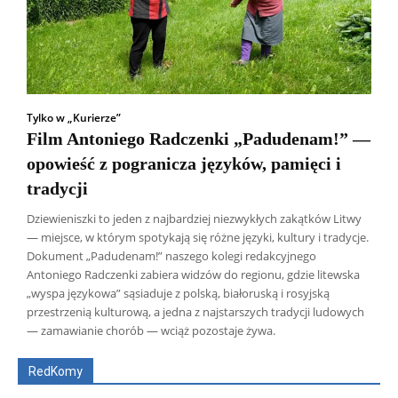
Tylko w „Kurierze”
Film Antoniego Radczenki „Padudenam!” —
opowieść z pogranicza języków, pamięci i
tradycji
Dziewieniszki to jeden z najbardziej niezwykłych zakątków Litwy
— miejsce, w którym spotykają się różne języki, kultury i tradycje.
Dokument „Padudenam!” naszego kolegi redakcyjnego
Antoniego Radczenki zabiera widzów do regionu, gdzie litewska
„wyspa językowa” sąsiaduje z polską, białoruską i rosyjską
Wszyscy
Aleksander Borowik
Antoni Radczenko
przestrzenią kulturową, a jedna z najstarszych tradycji ludowych
Artur Płokszto
Grzegorz Górny
— zamawianie chorób — wciąż pozostaje żywa.
ks. Jarosław Wąsowicz SDB
Piotr Hlebowicz
Rajmund Klonowski
Robert Mickiewicz
Tomasz Snarski
RedKomy
Więcej