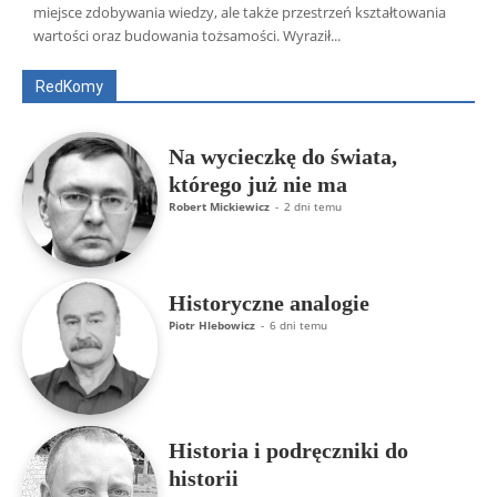
Wszyscy
Aleksander Borowik
Antoni Radczenko
miejsce zdobywania wiedzy, ale także przestrzeń kształtowania
Artur Płokszto
Grzegorz Górny
wartości oraz budowania tożsamości. Wyraził...
ks. Jarosław Wąsowicz SDB
Piotr Hlebowicz
Rajmund Klonowski
Robert Mickiewicz
Tomasz Snarski
RedKomy
Więcej
Na wycieczkę do świata,
którego już nie ma
Robert Mickiewicz
-
2 dni temu
Historyczne analogie
Piotr Hlebowicz
-
6 dni temu
Historia i podręczniki do
historii