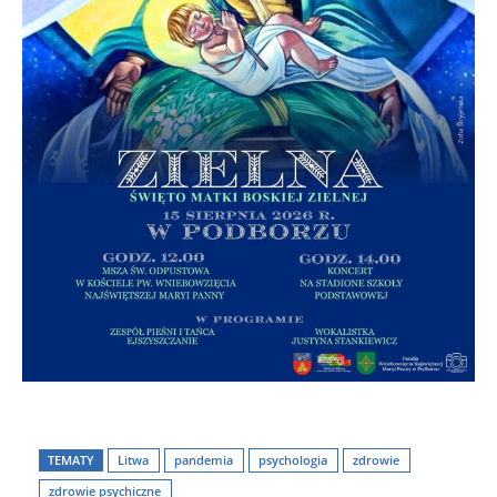
TEMATY
Litwa
pandemia
psychologia
zdrowie
zdrowie psychiczne