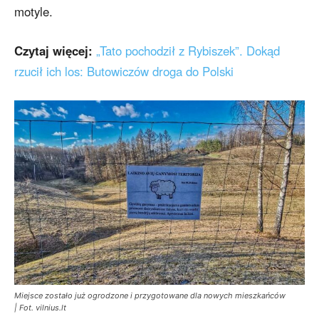
motyle.
Czytaj więcej:
„Tato pochodził z Rybiszek”. Dokąd
rzucił ich los: Butowiczów droga do Polski
Miejsce zostało już ogrodzone i przygotowane dla nowych mieszkańców
| Fot. vilnius.lt