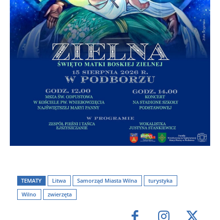
TEMATY
Litwa
Samorząd Miasta Wilna
turystyka
Wilno
zwierzęta