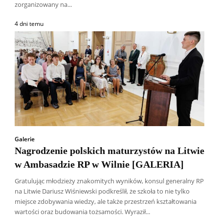
zorganizowany na...
4 dni temu
Galerie
Nagrodzenie polskich maturzystów na Litwie
w Ambasadzie RP w Wilnie [GALERIA]
Gratulując młodzieży znakomitych wyników, konsul generalny RP
na Litwie Dariusz Wiśniewski podkreślił, że szkoła to nie tylko
Wszyscy
Aleksander Borowik
Antoni Radczenko
miejsce zdobywania wiedzy, ale także przestrzeń kształtowania
Artur Płokszto
Grzegorz Górny
wartości oraz budowania tożsamości. Wyraził...
ks. Jarosław Wąsowicz SDB
Piotr Hlebowicz