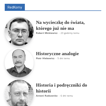
Rajmund Klonowski
Robert Mickiewicz
Tomasz Snarski
RedKomy
Więcej
Na wycieczkę do świata,
którego już nie ma
Robert Mickiewicz
-
23 godziny temu
Historyczne analogie
Piotr Hlebowicz
-
5 dni temu
Historia i podręczniki do
historii
Antoni Radczenko
-
6 dni temu