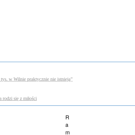
s. w Wilnie praktycznie nie istnieją”
 rodzi się z miłości
R
a
m