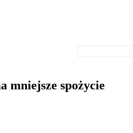
iady
Konkursy
Więcej
Reportaż
REKLAMA
PRENUMERA
a mniejsze spożycie