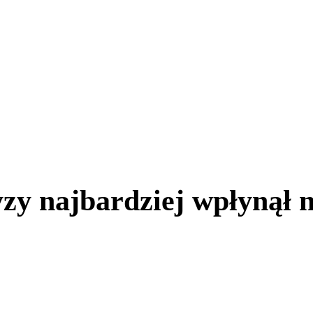
Kultura
Wyw
olnictwo
Samorządy
Historia
Komentarze
zy najbardziej wpłynął n