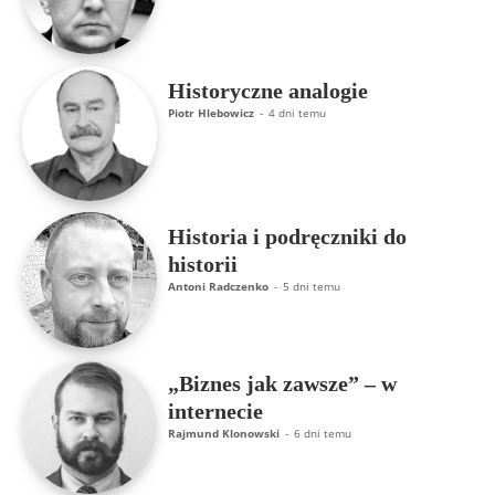
Historyczne analogie
Piotr Hlebowicz
-
4 dni temu
Historia i podręczniki do
historii
Antoni Radczenko
-
5 dni temu
„Biznes jak zawsze” – w
internecie
Rajmund Klonowski
-
6 dni temu