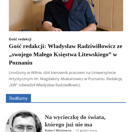
Gość redakcji
Gość redakcji: Władysław Radziwiłłowicz ze
„swojego Małego Księstwa Litewskiego” w
Poznaniu
Urodzony w Wilnie, dziś kierownik pracowni na Uniwersytecie
Wszyscy
Aleksander Borowik
Antoni Radczenko
Artystycznym im. Magdaleny Abakanowicz w Poznaniu. Redakcję
Artur Płokszto
Grzegorz Górny
„KW” odwiedził Władysław Radziwiłłowicz.
ks. Jarosław Wąsowicz SDB
Piotr Hlebowicz
Rajmund Klonowski
Robert Mickiewicz
Tomasz Snarski
RedKomy
Więcej
Na wycieczkę do świata,
którego już nie ma
Robert Mickiewicz
-
10 godzin temu