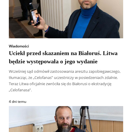
Wiadomości
Uciekł przed skazaniem na Białoruś. Litwa
będzie występowała o jego wydanie
Wcześniej sąd odmówił zastosowania aresztu zapobiegawczego,
tłumacząc, że „Celofanas” uczestniczy w posiedzeniach zdalnie.
Teraz Litwa oficjalnie zwróciła się do Białorusi o ekstradycję
„Celofanasa”.
4 dni temu