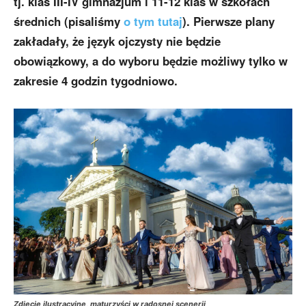
tj. klas III-IV gimnazjum i 11-12 klas w szkołach
średnich (pisaliśmy
o tym tutaj
). Pierwsze plany
zakładały, że język ojczysty nie będzie
obowiązkowy, a do wyboru będzie możliwy tylko w
zakresie 4 godzin tygodniowo.
Zdjęcie ilustracyjne, maturzyści w radosnej scenerii