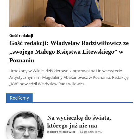
Gość redakcji
Gość redakcji: Władysław Radziwiłłowicz ze
„swojego Małego Księstwa Litewskiego” w
Poznaniu
Urodzony w Wilnie, dziś kierownik pracowni na Uniwersytecie
Wszyscy
Aleksander Borowik
Antoni Radczenko
Artystycznym im. Magdaleny Abakanowicz w Poznaniu. Redakcję
Artur Płokszto
Grzegorz Górny
„KW” odwiedził Władysław Radziwiłłowicz.
ks. Jarosław Wąsowicz SDB
Piotr Hlebowicz
Rajmund Klonowski
Robert Mickiewicz
Tomasz Snarski
RedKomy
Więcej
Na wycieczkę do świata,
którego już nie ma
Robert Mickiewicz
-
14 godzin temu