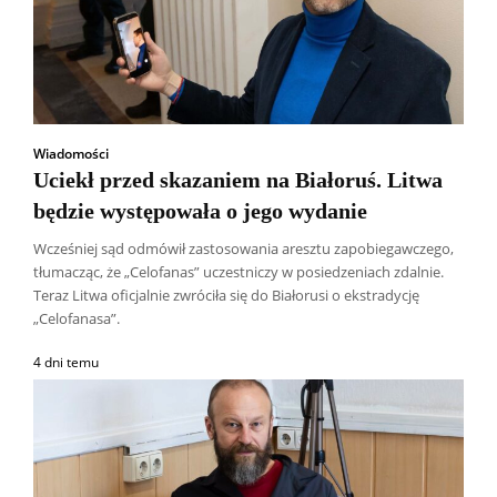
Wiadomości
Uciekł przed skazaniem na Białoruś. Litwa
będzie występowała o jego wydanie
Wcześniej sąd odmówił zastosowania aresztu zapobiegawczego,
tłumacząc, że „Celofanas” uczestniczy w posiedzeniach zdalnie.
Teraz Litwa oficjalnie zwróciła się do Białorusi o ekstradycję
„Celofanasa”.
4 dni temu