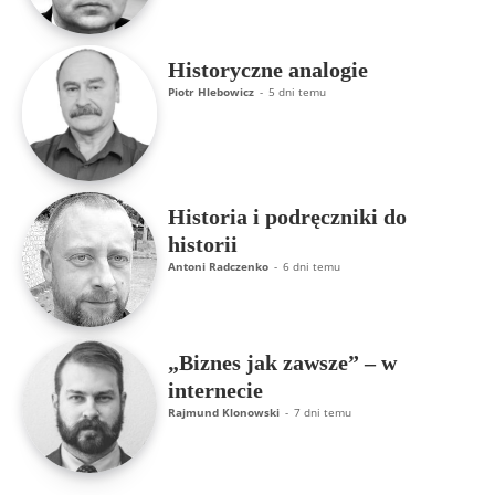
Historyczne analogie
Piotr Hlebowicz
-
5 dni temu
Historia i podręczniki do
historii
Antoni Radczenko
-
6 dni temu
„Biznes jak zawsze” – w
internecie
Rajmund Klonowski
-
7 dni temu