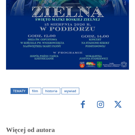
TEMATY
film
historia
wywiad
Więcej od autora