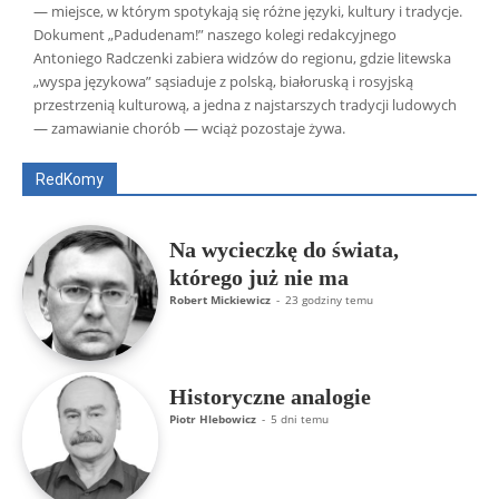
— miejsce, w którym spotykają się różne języki, kultury i tradycje.
Dokument „Padudenam!” naszego kolegi redakcyjnego
Antoniego Radczenki zabiera widzów do regionu, gdzie litewska
„wyspa językowa” sąsiaduje z polską, białoruską i rosyjską
Wszyscy
Aleksander Borowik
Antoni Radczenko
przestrzenią kulturową, a jedna z najstarszych tradycji ludowych
Artur Płokszto
Grzegorz Górny
— zamawianie chorób — wciąż pozostaje żywa.
ks. Jarosław Wąsowicz SDB
Piotr Hlebowicz
Rajmund Klonowski
Robert Mickiewicz
Tomasz Snarski
RedKomy
Więcej
Na wycieczkę do świata,
którego już nie ma
Robert Mickiewicz
-
23 godziny temu
Historyczne analogie
Piotr Hlebowicz
-
5 dni temu