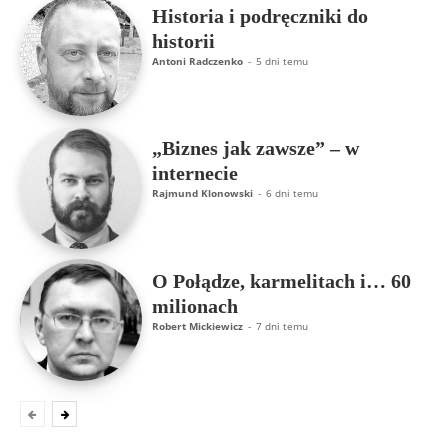
Historia i podręczniki do
historii
Antoni Radczenko
-
5 dni temu
„Biznes jak zawsze” – w
internecie
Rajmund Klonowski
-
6 dni temu
O Połądze, karmelitach i… 60
milionach
Robert Mickiewicz
-
7 dni temu