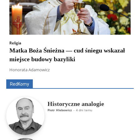
Religia
Matka Boża Śnieżna — cud śniegu wskazał
miejsce budowy bazyliki
Wszyscy
Aleksander Borowik
Antoni Radczenko
Artur Płokszto
Grzegorz Górny
Honorata Adamowicz
ks. Jarosław Wąsowicz SDB
Piotr Hlebowicz
Rajmund Klonowski
Robert Mickiewicz
Tomasz Snarski
RedKomy
Więcej
Historyczne analogie
Piotr Hlebowicz
-
4 dni temu